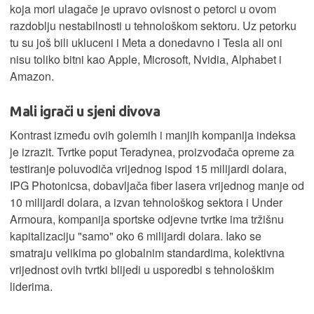
koja mori ulagače je upravo ovisnost o petorci u ovom
razdoblju nestabilnosti u tehnološkom sektoru. Uz petorku
tu su još bili ukluceni i Meta a donedavno i Tesla ali oni
nisu toliko bitni kao Apple, Microsoft, Nvidia, Alphabet i
Amazon.
Mali igrači u sjeni divova
Kontrast između ovih golemih i manjih kompanija indeksa
je izrazit. Tvrtke poput Teradynea, proizvođača opreme za
testiranje poluvodiča vrijednog ispod 15 milijardi dolara,
IPG Photonicsa, dobavljača fiber lasera vrijednog manje od
10 milijardi dolara, a izvan tehnološkog sektora i Under
Armoura, kompanija sportske odjevne tvrtke ima tržišnu
kapitalizaciju "samo" oko 6 milijardi dolara. Iako se
smatraju velikima po globalnim standardima, kolektivna
vrijednost ovih tvrtki blijedi u usporedbi s tehnološkim
liderima.