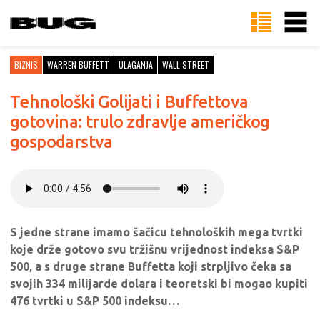
BIZNIS
WARREN BUFFETT
ULAGANJA
WALL STREET
Tehnološki Golijati i Buffettova
gotovina: trulo zdravlje američkog
gospodarstva
S jedne strane imamo šačicu tehnoloških mega tvrtki
koje drže gotovo svu tržišnu vrijednost indeksa S&P
500, a s druge strane Buffetta koji strpljivo čeka sa
svojih 334 milijarde dolara i teoretski bi mogao kupiti
476 tvrtki u S&P 500 indeksu…