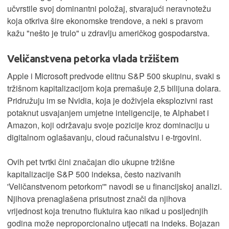
učvrstile svoj dominantni položaj, stvarajući neravnotežu
koja otkriva šire ekonomske trendove, a neki s pravom
kažu "nešto je trulo" u zdravlju američkog gospodarstva.
Veličanstvena petorka vlada tržištem
Apple i Microsoft predvode elitnu S&P 500 skupinu, svaki s
tržišnom kapitalizacijom koja premašuje 2,5 bilijuna dolara.
Pridružuju im se Nvidia, koja je doživjela eksplozivni rast
potaknut usvajanjem umjetne inteligencije, te Alphabet i
Amazon, koji održavaju svoje pozicije kroz dominaciju u
digitalnom oglašavanju, cloud računalstvu i e-trgovini.
Ovih pet tvrtki čini značajan dio ukupne tržišne
kapitalizacije S&P 500 indeksa, često nazivanih
'Veličanstvenom petorkom'" navodi se u financijskoj analizi.
Njihova prenaglašena prisutnost znači da njihova
vrijednost koja trenutno fluktuira kao nikad u posljednjih
godina može neproporcionalno utjecati na indeks. Bojazan