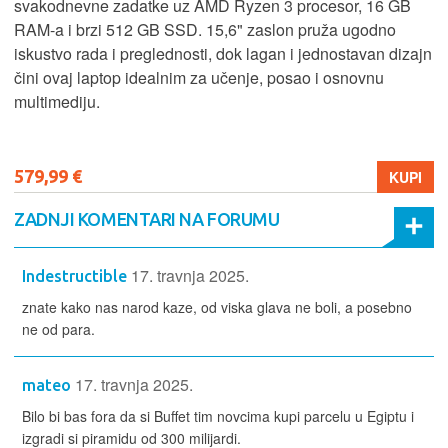
svakodnevne zadatke uz AMD Ryzen 3 procesor, 16 GB
RAM-a i brzi 512 GB SSD. 15,6" zaslon pruža ugodno
iskustvo rada i preglednosti, dok lagan i jednostavan dizajn
čini ovaj laptop idealnim za učenje, posao i osnovnu
multimediju.
579,99 €
KUPI
ZADNJI KOMENTARI NA FORUMU
17. travnja 2025.
Indestructible
znate kako nas narod kaze, od viska glava ne boli, a posebno
ne od para.
17. travnja 2025.
mateo
Bilo bi bas fora da si Buffet tim novcima kupi parcelu u Egiptu i
izgradi si piramidu od 300 milijardi.