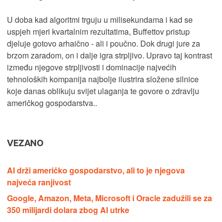
U doba kad algoritmi trguju u milisekundama i kad se
uspjeh mjeri kvartalnim rezultatima, Buffettov pristup
djeluje gotovo arhaično - ali i poučno. Dok drugi jure za
brzom zaradom, on i dalje igra strpljivo. Upravo taj kontrast
između njegove strpljivosti i dominacije najvećih
tehnoloških kompanija najbolje ilustrira složene silnice
koje danas oblikuju svijet ulaganja te govore o zdravlju
američkog gospodarstva..
VEZANO
AI drži američko gospodarstvo, ali to je njegova
najveća ranjivost
Google, Amazon, Meta, Microsoft i Oracle zadužili se za
350 milijardi dolara zbog AI utrke