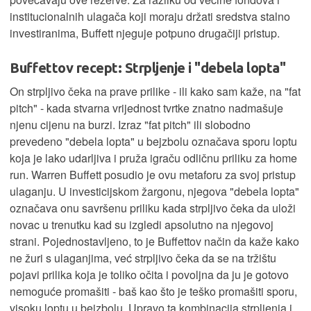
institucionalnih ulagača koji moraju držati sredstva stalno
investiranima, Buffett njeguje potpuno drugačiji pristup.
Buffettov recept: Strpljenje i "debela lopta"
On strpljivo čeka na prave prilike - ili kako sam kaže, na "fat
pitch" - kada stvarna vrijednost tvrtke znatno nadmašuje
njenu cijenu na burzi. Izraz "fat pitch" ili slobodno
prevedeno "debela lopta" u bejzbolu označava sporu loptu
koja je lako udarljiva i pruža igraču odličnu priliku za home
run. Warren Buffett posudio je ovu metaforu za svoj pristup
ulaganju. U investicijskom žargonu, njegova "debela lopta"
označava onu savršenu priliku kada strpljivo čeka da uloži
novac u trenutku kad su izgledi apsolutno na njegovoj
strani. Pojednostavljeno, to je Buffettov način da kaže kako
ne žuri s ulaganjima, već strpljivo čeka da se na tržištu
pojavi prilika koja je toliko očita i povoljna da ju je gotovo
nemoguće promašiti - baš kao što je teško promašiti sporu,
visoku loptu u bejzbolu. Upravo ta kombinacija strpljenja i