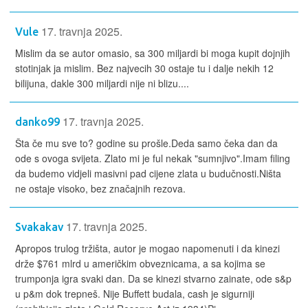
17. travnja 2025.
Vule
Mislim da se autor omasio, sa 300 miljardi bi moga kupit dojnjih
stotinjak ja mislim. Bez najvecih 30 ostaje tu i dalje nekih 12
bilijuna, dakle 300 miljardi nije ni blizu....
17. travnja 2025.
danko99
Šta če mu sve to? godine su prošle.Deda samo čeka dan da
ode s ovoga svijeta. Zlato mi je ful nekak "sumnjivo".Imam filing
da budemo vidjeli masivni pad cijene zlata u budučnosti.Ništa
ne ostaje visoko, bez značajnih rezova.
17. travnja 2025.
Svakakav
Apropos trulog tržišta, autor je mogao napomenuti i da kinezi
drže $761 mlrd u američkim obveznicama, a sa kojima se
trumponja igra svaki dan. Da se kinezi stvarno zainate, ode s&p
u p&m dok trepneš. Nije Buffett budala, cash je sigurniji