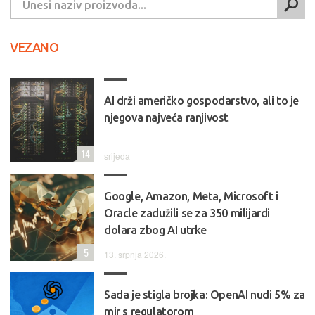
VEZANO
AI drži američko gospodarstvo, ali to je
njegova najveća ranjivost
14
srijeda
Google, Amazon, Meta, Microsoft i
Oracle zadužili se za 350 milijardi
dolara zbog AI utrke
5
13. srpnja 2026.
Sada je stigla brojka: OpenAI nudi 5% za
mir s regulatorom