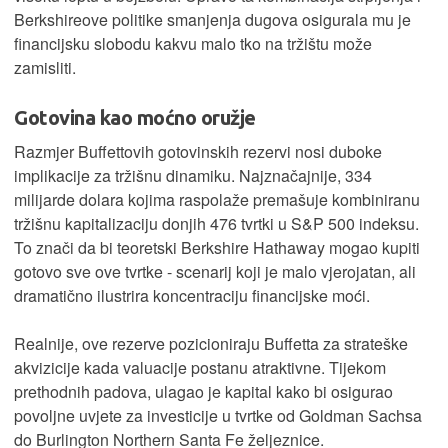
Berkshireove politike smanjenja dugova osigurala mu je
financijsku slobodu kakvu malo tko na tržištu može
zamisliti.
Gotovina kao moćno oružje
Razmjer Buffettovih gotovinskih rezervi nosi duboke
implikacije za tržišnu dinamiku. Najznačajnije, 334
milijarde dolara kojima raspolaže premašuje kombiniranu
tržišnu kapitalizaciju donjih 476 tvrtki u S&P 500 indeksu.
To znači da bi teoretski Berkshire Hathaway mogao kupiti
gotovo sve ove tvrtke - scenarij koji je malo vjerojatan, ali
dramatično ilustrira koncentraciju financijske moći.
Realnije, ove rezerve pozicioniraju Buffetta za strateške
akvizicije kada valuacije postanu atraktivne. Tijekom
prethodnih padova, ulagao je kapital kako bi osigurao
povoljne uvjete za investicije u tvrtke od Goldman Sachsa
do Burlington Northern Santa Fe željeznice.