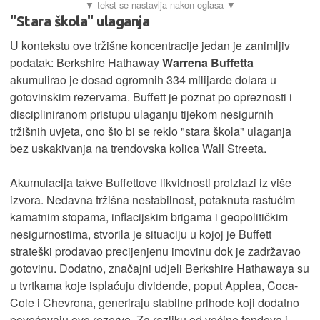
"Stara škola" ulaganja
U kontekstu ove tržišne koncentracije jedan je zanimljiv
podatak: Berkshire Hathaway
Warrena Buffetta
akumulirao je dosad ogromnih 334 milijarde dolara u
gotovinskim rezervama. Buffett je poznat po opreznosti i
discipliniranom pristupu ulaganju tijekom nesigurnih
tržišnih uvjeta, ono što bi se reklo "stara škola" ulaganja
bez uskakivanja na trendovska kolica Wall Streeta.
Akumulacija takve Buffettove likvidnosti proizlazi iz više
izvora. Nedavna tržišna nestabilnost, potaknuta rastućim
kamatnim stopama, inflacijskim brigama i geopolitičkim
nesigurnostima, stvorila je situaciju u kojoj je Buffett
strateški prodavao precijenjenu imovinu dok je zadržavao
gotovinu. Dodatno, značajni udjeli Berkshire Hathawaya su
u tvrtkama koje isplaćuju dividende, poput Applea, Coca-
Cole i Chevrona, generiraju stabilne prihode koji dodatno
povećavaju ove rezerve. Za razliku od većine fondova i