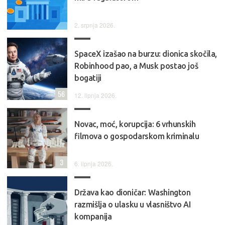
2. srpnja 2026.
SpaceX izašao na burzu: dionica skočila,
Robinhood pao, a Musk postao još
bogatiji
56
12. lipnja 2026.
Novac, moć, korupcija: 6 vrhunskih
filmova o gospodarskom kriminalu
3
6. lipnja 2026.
Država kao dioničar: Washington
razmišlja o ulasku u vlasništvo AI
kompanija