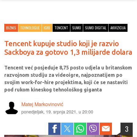
BIZNIS
TEHNOLOGIJE
IGRE
TENCENT
SUMO
SUMO DIGITAL
AKVIZICIJA
Tencent kupuje studio koji je razvio
Sackboya za gotovo 1,3 milijarde dolara
Tencent već posjeduje 8,75 posto udjela u britanskom
razvojnom studiju za videoigre, najpoznatijem po
svojim work-for-hire projektima, koji će se nastaviti
pod rukom kineskog tehnološkog giganta
Matej Markovinović
ponedjeljak, 19. srpnja 2021. u 20:00
3