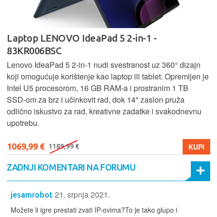
Laptop LENOVO IdeaPad 5 2-in-1 -
83KR006BSC
Lenovo IdeaPad 5 2‑in‑1 nudi svestranost uz 360° dizajn
koji omogućuje korištenje kao laptop ili tablet. Opremljen je
Intel U5 procesorom, 16 GB RAM-a i prostranim 1 TB
SSD‑om za brz i učinkovit rad, dok 14" zaslon pruža
odlično iskustvo za rad, kreativne zadatke i svakodnevnu
upotrebu.
1069,99 €
KUPI
1189,99 €
ZADNJI KOMENTARI NA FORUMU
21. srpnja 2021.
jesamrobot
Možete li igre prestati zvati IP-ovima?To je tako glupo i