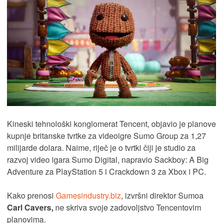
Kineski tehnološki konglomerat Tencent, objavio je planove
kupnje britanske tvrtke za videoigre Sumo Group za 1,27
milijarde dolara. Naime, riječ je o tvrtki čiji je studio za
razvoj video igara Sumo Digital, napravio Sackboy: A Big
Adventure za PlayStation 5 i Crackdown 3 za Xbox i PC.
Kako prenosi
Gamesindustry.biz
, izvršni direktor Sumoa
Carl Cavers,
ne skriva svoje zadovoljstvo Tencentovim
planovima.