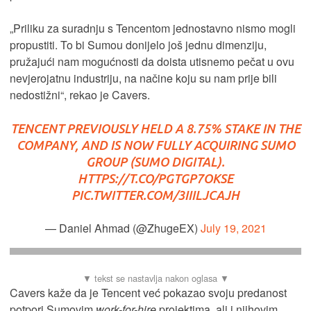
„Priliku za suradnju s Tencentom jednostavno nismo mogli
propustiti. To bi Sumou donijelo još jednu dimenziju,
pružajući nam mogućnosti da doista utisnemo pečat u ovu
nevjerojatnu industriju, na načine koju su nam prije bili
nedostižni“, rekao je Cavers.
TENCENT PREVIOUSLY HELD A 8.75% STAKE IN THE
COMPANY, AND IS NOW FULLY ACQUIRING SUMO
GROUP (SUMO DIGITAL).
HTTPS://T.CO/PGTGP7OKSE
PIC.TWITTER.COM/3IIILJCAJH
— Daniel Ahmad (@ZhugeEX)
July 19, 2021
Cavers kaže da je Tencent već pokazao svoju predanost
potpori Sumovim
work-for-hire
projektima, ali i njihovim