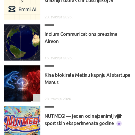
snažniji iskorak u industrijskoj AI
23. svibnja 2026.
Iridium Communications preuzima
Aireon
16. svibnja 2026.
Kina blokirala Metinu kupnju AI startupa
Manus
1
28. travnja 2026.
NUTMEG! — jedan od najzanimljivijih
sportskih eksperimenata godine