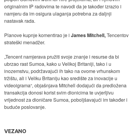
originalnim IP radovima te navodi da je također izrazio i
namjeru da im osigura ulaganja potrebna za daljnji
nastavak rada.
Planove kupnje komentirao je i
James Mitchell,
Tencentov
strateški menadžer.
„Tencent namjerava pružiti svoje znanje i resurse da bi
ubrzao rast Sumoa, kako u Velikoj Britaniji, tako i u
inozemstvu, podržavajući ih tako na ovome vrhunskom
tržištu, ali i Veliku Britaniju kao središte za inovacije u
videoigrama“, objašnjava Mitchell dodajući da predložena
transakcija donosi korist svim dionicima te uvjerljivu
vrijednost za dioničare Sumoa, poboljšavajući im također i
buduće poslovanje.
VEZANO