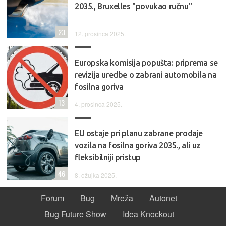
2035., Bruxelles "povukao ručnu"
23
12. prosinca 2025.
Europska komisija popušta: priprema se
revizija uredbe o zabrani automobila na
fosilna goriva
13
4. prosinca 2025.
EU ostaje pri planu zabrane prodaje
vozila na fosilna goriva 2035., ali uz
fleksibilniji pristup
46
8. ožujka 2025.
Forum
Bug
Mreža
Autonet
Bug Future Show
Idea Knockout