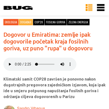
EKOLOGIJA
DOGAĐAJI
COP28
FOSILNA GORIVA
ZELENA ENERGIJA
Dogovor u Emiratima: zemlje ipak
dogovorile početak kraja fosilnih
goriva, uz puno "rupa" u dogovoru
Klimatski samit COP28 završen je ponovno nakon
dugotrajnih pregovora zajedničkom izjavom, koja ipak
ide u smjeru potpunog napuštanja fosilnih goriva i
održanja ciljeva dogovorenih u Parizu
Sandro Vrbanus