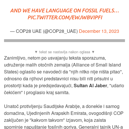
AND WE HAVE LANGUAGE ON FOSSIL FUELS…
PIC.TWITTER.COM/EWJWBVIPFI
— COP28 UAE (@COP28_UAE)
December 13, 2023
Zanimljivo, netom po usvajanju teksta sporazuma,
udruženje malih otočnih zemalja (Alliance of Small Island
States) oglasilo se navodeći da "njih nitko nije ništa pitao",
odnosno da njihovi predstavnici nisu bili niti prisutni u
prostoriji kada je predsjedavajući,
Sultan Al Jaber
, "udario
čekićem" i proglasio kraj samita.
Unatoč protivljenju Saudijske Arabije, a donekle i samog
domaćina, Ujedinjenih Arapskih Emirata, ovogodišnji COP
zaključen je "kakvom takvom" izjavom, koja zaista
spominje napuštanje fosilnih goriva. Generalni tajnik UN-a