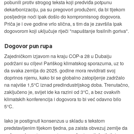
pobunili protiv strogog teksta koji predviđa potpunu
dekarbonizaciju, pa su pregovori produženi, da bi tijekom
posljednje noći ipak došlo do kompromisnog dogovora.
Priča je i ove godine vrlo slična, s tim da je završila ipak
dogovorom koji uključuje riječi "napuštanje fosilnih goriva".
Dogovor pun rupa
Zajedničkom izjavom na kraju COP-a 28 u Dubaiju
podržani su ciljevi Pariškog klimatskog sporazuma, uz to
da svaka zemlja do 2025. godine mora revidirati svoj
doprinos njemu, kako bi se globalno zatopljenje zadržalo
na najviše 1,5°C iznad predindustrijskog doba. Trenutačno,
zaključeno je, svijet ide ka razini od 3°C, a bez ovakvih
klimatskih konferencija i dogovora to bi već odavno bilo
5°C.
Iako je postignuti konsenzus u skladu s tekstom
predstavljenim tijekom tjedna, pa zaista obvezuj zemlje da