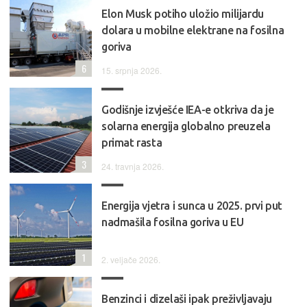
Elon Musk potiho uložio milijardu
dolara u mobilne elektrane na fosilna
goriva
6
15. srpnja 2026.
Godišnje izvješće IEA-e otkriva da je
solarna energija globalno preuzela
primat rasta
3
24. travnja 2026.
Energija vjetra i sunca u 2025. prvi put
nadmašila fosilna goriva u EU
1
2. veljače 2026.
Benzinci i dizelaši ipak preživljavaju