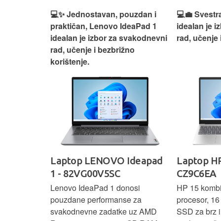
n, Lenovo
💻✨ Jednostavan, pouzdan i
💻💼 Svestr
si odličan
praktičan, Lenovo IdeaPad 1
idealan je 
nosti za
idealan je izbor za svakodnevni
rad, učenje 
rad, učenje i bezbrižno
korištenje.
IdeaPad
Laptop LENOVO Ideapad
Laptop HP
SC
1 - 82VG00V5SC
CZ9C6EA
 3 s Ryzen 5
Lenovo IdeaPad 1 donosi
HP 15 komb
RAM-a nudi
pouzdane performanse za
procesor, 1
še aplikacija
svakodnevne zadatke uz AMD
SSD za brz i 