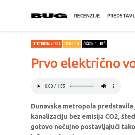
RECENZIJE
PREDSTAV
ELEKTRIČNA VOZILA
EKOLOGIJA
ČIŠĆENJE
BEČ
Prvo električno vo
Dunavska metropola predstavila je
kanalizaciju bez emisija CO2, šted
gotovo nečujno postavljajući tak