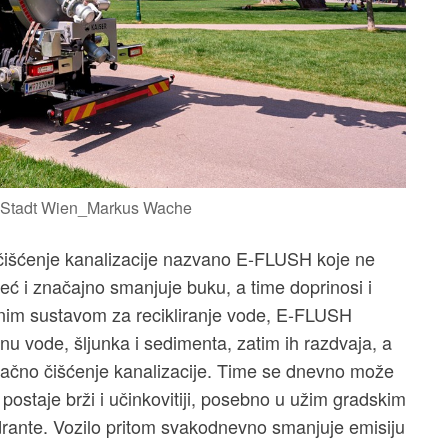
Stadt Wien_Markus Wache
a čišćenje kanalizacije nazvano E-FLUSH koje ne
eć i značajno smanjuje buku, a time doprinosi i
ivnim sustavom za recikliranje vode, E-FLUSH
nu vode, šljunka i sedimenta, zatim ih razdvaja, a
lačno čišćenje kanalizacije. Time se dnevno može
postaje brži i učinkovitiji, posebno u užim gradskim
hidrante. Vozilo pritom svakodnevno smanjuje emisiju