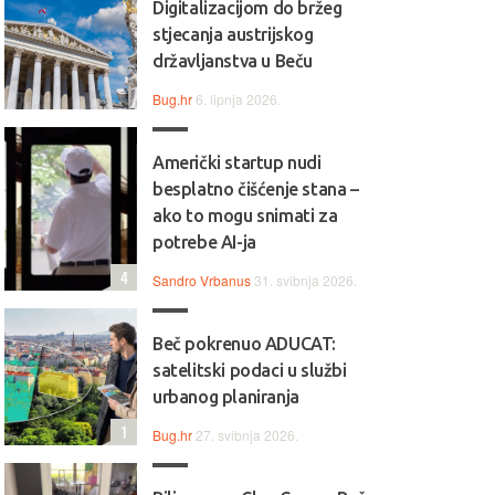
Digitalizacijom do bržeg
stjecanja austrijskog
državljanstva u Beču
Bug.hr
6. lipnja 2026.
Američki startup nudi
besplatno čišćenje stana –
ako to mogu snimati za
potrebe AI-ja
4
Sandro Vrbanus
31. svibnja 2026.
Beč pokrenuo ADUCAT:
satelitski podaci u službi
urbanog planiranja
1
Bug.hr
27. svibnja 2026.