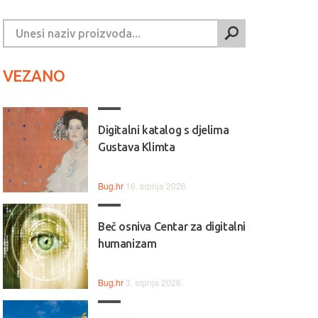
VEZANO
Digitalni katalog s djelima
Gustava Klimta
Bug.hr
16. srpnja 2026.
Beč osniva Centar za digitalni
humanizam
Bug.hr
3. srpnja 2026.