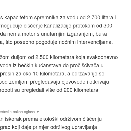
s kapacitetom spremnika za vodu od 2.700 litara i
omogućuje čišćenje kanalizacije protokom od 300
ći da nema motor s unutarnjim izgaranjem, buka
la, što posebno pogoduje noćnim intervencijama.
žom duljom od 2.500 kilometara koja svakodnevno
h voda iz bečkih kućanstava do pročišćivača u
roširi za oko 10 kilometara, a održavanje se
pod zemljom pregledavaju cjevovode i otkrivaju
oboti su pregledali više od 200 kilometara
 iskorak prema ekološki održivom čišćenju
 grad koji daje primjer održivog upravljanja