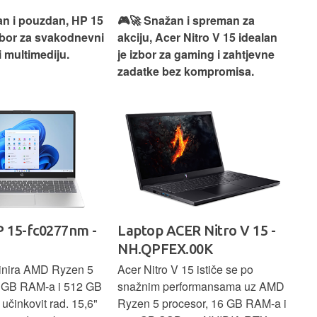
an i pouzdan, HP 15
🎮🚀 Snažan i spreman za
🎯⚡
izbor za svakodnevni
akciju, Acer Nitro V 15 idealan
Len
i multimediju.
je izbor za gaming i zahtjevne
vrh
zadatke bez kompromisa.
pro
rad
 15-fc0277nm -
Laptop ACER Nitro V 15 -
La
NH.QPFEX.00K
Sl
inira AMD Ryzen 5
Acer Nitro V 15 ističe se po
Len
6 GB RAM-a i 512 GB
snažnim performansama uz AMD
Ryz
učinkovit rad. 15,6"
Ryzen 5 procesor, 16 GB RAM-a i
TB 