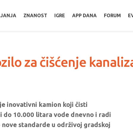
LJANJA
ZNANOST
IGRE
APP DANA
FORUM
E
zilo za čišćenje kanaliz
 inovativni kamion koji čisti
i do 10.000 litara vode dnevno i radi
o nove standarde u održivoj gradskoj