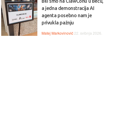
Bili smo na ClawConu u Beču,
a jedna demonstracija AI
agenta posebno nam je
privukla pažnju
Matej Markovinović
22. svibnja 2026.