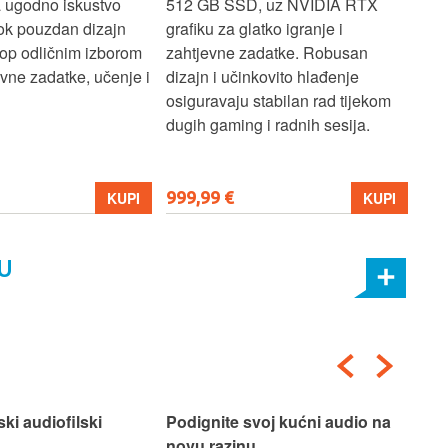
a ugodno iskustvo
512 GB SSD, uz NVIDIA RTX
dov
dok pouzdan dizajn
grafiku za glatko igranje i
pru
ptop odličnim izborom
zahtjevne zadatke. Robusan
dok
ne zadatke, učenje i
dizajn i učinkovito hlađenje
mul
osiguravaju stabilan rad tijekom
pro
dugih gaming i radnih sesija.
999,99 €
699
KUPI
KUPI
U
ski audiofilski
Podignite svoj kućni audio na
Nas
novu razinu.
Box