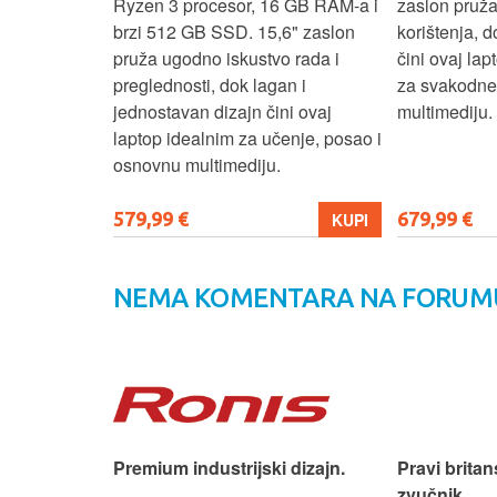
 moderan
Ryzen 3 procesor, 16 GB RAM-a i
zaslon pruž
D
brzi 512 GB SSD. 15,6" zaslon
korištenja, 
up podacima,
pruža ugodno iskustvo rada i
čini ovaj la
izbor za
preglednosti, dok lagan i
za svakodnev
kuće i
jednostavan dizajn čini ovaj
multimediju.
e.
laptop idealnim za učenje, posao i
osnovnu multimediju.
579,99 €
679,99 €
KUPI
KUPI
NEMA KOMENTARA NA FORUM
iji!
Premium industrijski dizajn.
Pravi britan
zvučnik.