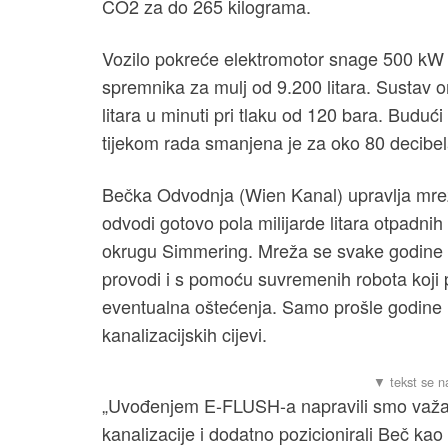
CO2 za do 265 kilograma.
Vozilo pokreće elektromotor snage 500 kW 
spremnika za mulj od 9.200 litara. Sustav 
litara u minuti pri tlaku od 120 bara. Budu
tijekom rada smanjena je za oko 80 decibe
Bečka Odvodnja (Wien Kanal) upravlja mre
odvodi gotovo pola milijarde litara otpadni
okrugu Simmering. Mreža se svake godine p
provodi i s pomoću suvremenih robota koji 
eventualna oštećenja. Samo prošle godine r
kanalizacijskih cijevi.
„Uvođenjem E-FLUSH-a napravili smo važan
kanalizacije i dodatno pozicionirali Beč kao