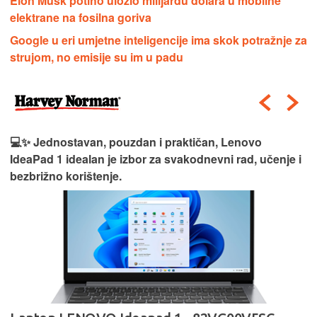
Elon Musk potiho uložio milijardu dolara u mobilne
elektrane na fosilna goriva
Google u eri umjetne inteligencije ima skok potražnje za
strujom, no emisije su im u padu
💻✨ Jednostavan, pouzdan i praktičan, Lenovo
IdeaPad 1 idealan je izbor za svakodnevni rad, učenje i
bezbrižno korištenje.