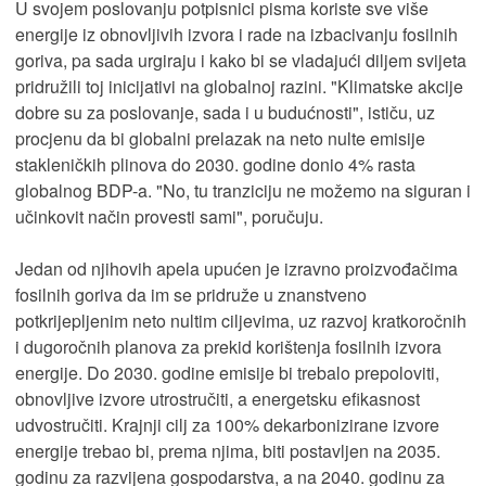
U svojem poslovanju potpisnici pisma koriste sve više
energije iz obnovljivih izvora i rade na izbacivanju fosilnih
goriva, pa sada urgiraju i kako bi se vladajući diljem svijeta
pridružili toj inicijativi na globalnoj razini. "Klimatske akcije
dobre su za poslovanje, sada i u budućnosti", ističu, uz
procjenu da bi globalni prelazak na neto nulte emisije
stakleničkih plinova do 2030. godine donio 4% rasta
globalnog BDP-a. "No, tu tranziciju ne možemo na siguran i
učinkovit način provesti sami", poručuju.
Jedan od njihovih apela upućen je izravno proizvođačima
fosilnih goriva da im se pridruže u znanstveno
potkrijepljenim neto nultim ciljevima, uz razvoj kratkoročnih
i dugoročnih planova za prekid korištenja fosilnih izvora
energije. Do 2030. godine emisije bi trebalo prepoloviti,
obnovljive izvore utrostručiti, a energetsku efikasnost
udvostručiti. Krajnji cilj za 100% dekarbonizirane izvore
energije trebao bi, prema njima, biti postavljen na 2035.
godinu za razvijena gospodarstva, a na 2040. godinu za