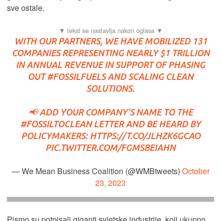
sve ostale.
WITH OUR PARTNERS, WE HAVE MOBILIZED 131
COMPANIES REPRESENTING NEARLY $1 TRILLION
IN ANNUAL REVENUE IN SUPPORT OF PHASING
OUT
#FOSSILFUELS
AND SCALING CLEAN
SOLUTIONS.
📢 ADD YOUR COMPANY’S NAME TO THE
#FOSSILTOCLEAN
LETTER AND BE HEARD BY
POLICYMAKERS:
HTTPS://T.CO/JLHZK6GCAO
PIC.TWITTER.COM/FGMSBEIAHN
— We Mean Business Coalition (@WMBtweets)
October
23, 2023
Pismo su potpisali giganti svjetske industrije, koji ukupno