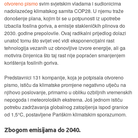
otvoreno pismo
svim svjetskim vladama i sudionicima
nadolazećeg klimatskog samita COP28. U njemu traže
donošenje plana, kojim bi se u potpunosti iz upotrebe
izbacila fosilna goriva, a emisije stakleničkih plinova do
2030. godine prepolovile. Ovaj radikalni prijedlog dolazi
unatoč tomu što svijet već vidi eksponencijalni rast
tehnologija vezanih uz obnovljive izvore energije, ali ga
motivira činjenica što taj rast nije popraćen smanjenjem
korištenja fosilnih goriva.
Predstavnici 131 kompanije, koja je potpisala otvoreno
pismo, ističu da klimatske promjene negativno utječu na
njihovo poslovanje, primarno u obliku ozbiljnih vremenskih
nepogoda i meteoroloških ekstrema. Još jednom ističu
potrebu zadržavanja globalnog zatopljenja ispod granice
od 1,5°C, postavljene Pariškim klimatskim sporazumom.
Zbogom emisijama do 2040.