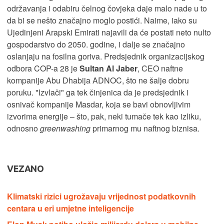
održavanja i odabiru čelnog čovjeka daje malo nade u to
da bi se nešto značajno moglo postići. Naime, iako su
Ujedinjeni Arapski Emirati najavili da će postati neto nulto
gospodarstvo do 2050. godine, i dalje se značajno
oslanjaju na fosilna goriva. Predsjednik organizacijskog
odbora COP-a 28 je
Sultan Al Jaber
, CEO naftne
kompanije Abu Dhabija ADNOC, što ne šalje dobru
poruku. "Izvlači" ga tek činjenica da je predsjednik i
osnivač kompanije Masdar, koja se bavi obnovljivim
izvorima energije – što, pak, neki tumače tek kao izliku,
odnosno
greenwashing
primarnog mu naftnog biznisa.
VEZANO
Klimatski rizici ugrožavaju vrijednost podatkovnih
centara u eri umjetne inteligencije