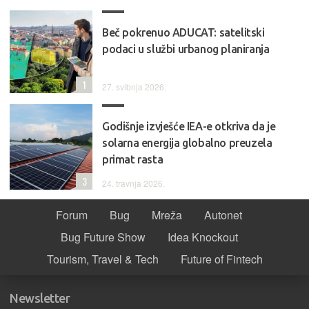
Beč pokrenuo ADUCAT: satelitski
podaci u službi urbanog planiranja
1
27. svibnja 2026.
Godišnje izvješće IEA-e otkriva da je
solarna energija globalno preuzela
primat rasta
3
24. travnja 2026.
Forum
Bug
Mreža
Autonet
Bug Future Show
Idea Knockout
Tourism, Travel & Tech
Future of Fintech
Newsletter