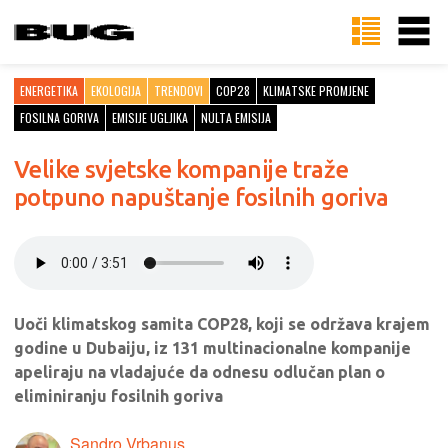
ENERGETIKA
EKOLOGIJA
TRENDOVI
COP28
KLIMATSKE PROMJENE
FOSILNA GORIVA
EMISIJE UGLJIKA
NULTA EMISIJA
Velike svjetske kompanije traže
potpuno napuštanje fosilnih goriva
Uoči klimatskog samita COP28, koji se održava krajem
godine u Dubaiju, iz 131 multinacionalne kompanije
apeliraju na vladajuće da odnesu odlučan plan o
eliminiranju fosilnih goriva
Sandro Vrbanus