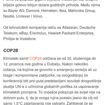
bilježe gotovo bilijun dolara godišnjih prihoda. Među njima
su Bayer AG, Danone, Heineken, Ikea, Mahindra Group,
Nestlé, Unilever i Volvo.
Od tehnoloških kompanija ističu se Atlassian, Deutsche
Telekom, eBay, Electrolux, Hewlett Packard Enterprise,
Philips te Vodafone.
COP28
Klimatski samit
COP28
održava se od 30. studenoga do
12. prosinca ove godine u Dubaiju. Nakon nekoliko
izdanja, na kojima se govorilo o smanjenju emisija ali uz
blage i kompromisne zaključke, na ovogodišnjoj će
konferenciji biti prvi puta predstavljeni rezultati dvogodišnje
studije UN-a o učincima globalnih politika za usporavanje
klimatskih promjena. To izvješće pokazuje da svijet nije na
dobrom putu, tj. da je ovoga rujna postalo jasno da cilj od
samo 1,5°C zagrijavanja nije ostvariv. Zahtijevat će se