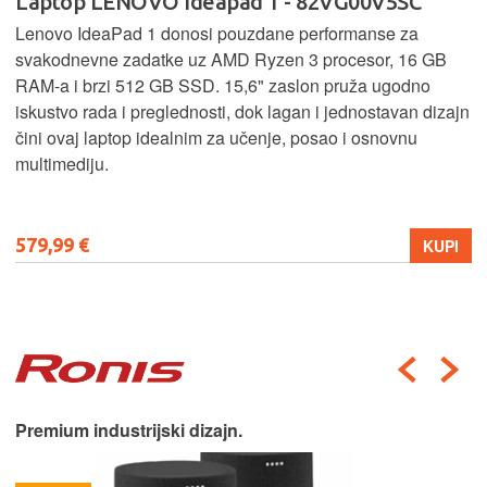
Laptop LENOVO Ideapad 1 - 82VG00V5SC
Lenovo IdeaPad 1 donosi pouzdane performanse za
svakodnevne zadatke uz AMD Ryzen 3 procesor, 16 GB
RAM-a i brzi 512 GB SSD. 15,6" zaslon pruža ugodno
iskustvo rada i preglednosti, dok lagan i jednostavan dizajn
čini ovaj laptop idealnim za učenje, posao i osnovnu
multimediju.
579,99 €
KUPI
Premium industrijski dizajn.