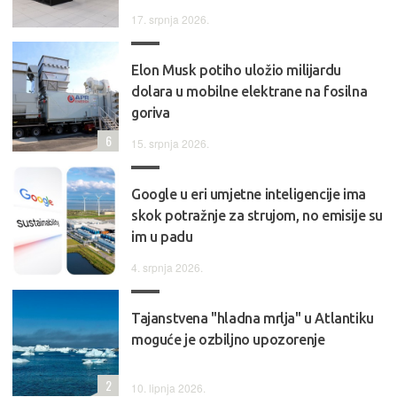
17. srpnja 2026.
Elon Musk potiho uložio milijardu
dolara u mobilne elektrane na fosilna
goriva
6
15. srpnja 2026.
Google u eri umjetne inteligencije ima
skok potražnje za strujom, no emisije su
im u padu
4. srpnja 2026.
Tajanstvena "hladna mrlja" u Atlantiku
moguće je ozbiljno upozorenje
2
10. lipnja 2026.