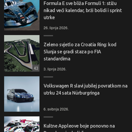
Formula E sve bliža Formuli 1: stižu
nikad veći kalendar, brži bolidi i sprint
utrke
26. lipnja 2026.
Zeleno svjetlo za Croatia Ring: kod
Slunja se gradi staza po FIA
standardima
43
3. lipnja 2026.
Volkswagen R slavi jubilej povratkom na
utrku 24 sata Nürburgringa
6. svibnja 2026.
Kultne Appleove boje ponovno na