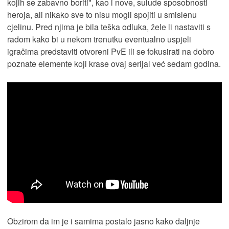
kojih se zabavno boriti", kao i nove, sulude sposobnosti
heroja, ali nikako sve to nisu mogli spojiti u smislenu
cjelinu. Pred njima je bila teška odluka, žele li nastaviti s
radom kako bi u nekom trenutku eventualno uspjeli
igračima predstaviti otvoreni PvE ili se fokusirati na dobro
poznate elemente koji krase ovaj serijal već sedam godina.
Obzirom da im je i samima postalo jasno kako daljnje