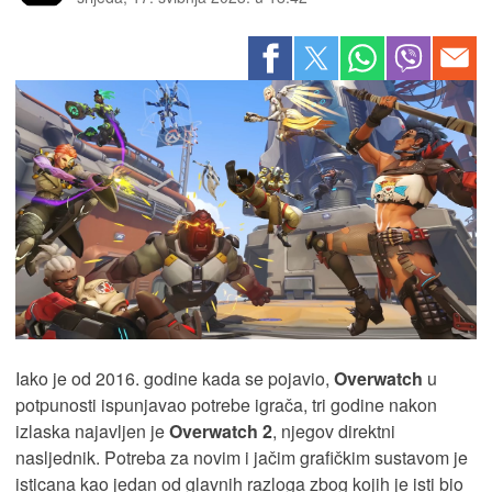
Iako je od 2016. godine kada se pojavio,
Overwatch
u
potpunosti ispunjavao potrebe igrača, tri godine nakon
izlaska najavljen je
Overwatch 2
, njegov direktni
nasljednik. Potreba za novim i jačim grafičkim sustavom je
isticana kao jedan od glavnih razloga zbog kojih je isti bio