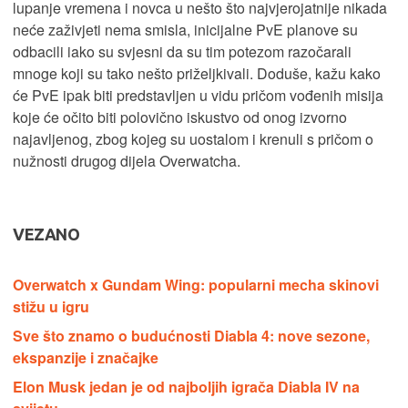
lupanje vremena i novca u nešto što najvjerojatnije nikada
neće zaživjeti nema smisla, inicijalne PvE planove su
odbacili iako su svjesni da su tim potezom razočarali
mnoge koji su tako nešto priželjkivali. Doduše, kažu kako
će PvE ipak biti predstavljen u vidu pričom vođenih misija
koje će očito biti polovično iskustvo od onog izvorno
najavljenog, zbog kojeg su uostalom i krenuli s pričom o
nužnosti drugog dijela Overwatcha.
VEZANO
Overwatch x Gundam Wing: popularni mecha skinovi
stižu u igru
Sve što znamo o budućnosti Diabla 4: nove sezone,
ekspanzije i značajke
Elon Musk jedan je od najboljih igrača Diabla IV na