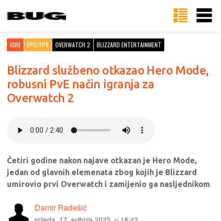
IGRE
FPS/TPS
OVERWATCH 2
BLIZZARD ENTERTAINMENT
Blizzard službeno otkazao Hero Mode,
robusni PvE način igranja za
Overwatch 2
Četiri godine nakon najave otkazan je Hero Mode,
jedan od glavnih elemenata zbog kojih je Blizzard
umirovio prvi Overwatch i zamijenio ga nasljednikom
Damir Radešić
srijeda, 17. svibnja 2023. u 18:42