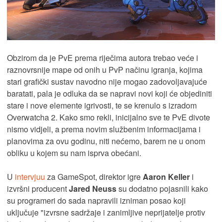
Obzirom da je PvE prema riječima autora trebao veće i
raznovrsnije mape od onih u PvP načinu igranja, kojima
stari grafički sustav navodno nije mogao zadovoljavajuće
baratati, pala je odluka da se napravi novi koji će objediniti
stare i nove elemente igrivosti, te se krenulo s izradom
Overwatcha 2. Kako smo rekli, inicijalno sve te PvE divote
nismo vidjeli, a prema novim službenim informacijama i
planovima za ovu godinu, niti nećemo, barem ne u onom
obliku u kojem su nam isprva obećani.
U
intervjuu
za GameSpot, direktor igre
Aaron Keller
i
izvršni producent
Jared Neuss
su dodatno pojasnili kako
su programeri do sada napravili izniman posao koji
uključuje "izvrsne sadržaje i zanimljive neprijatelje protiv