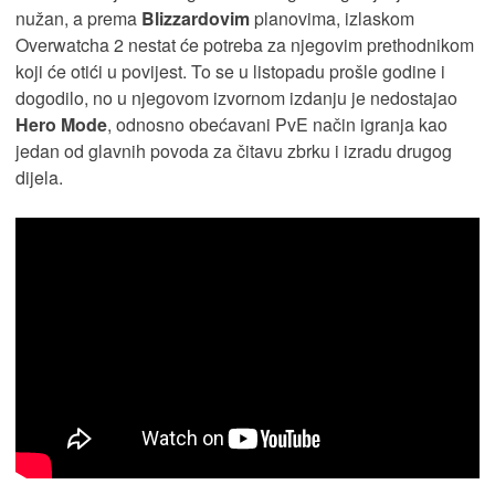
nužan, a prema
Blizzardovim
planovima, izlaskom
Overwatcha 2 nestat će potreba za njegovim prethodnikom
koji će otići u povijest. To se u listopadu prošle godine i
dogodilo, no u njegovom izvornom izdanju je nedostajao
Hero Mode
, odnosno obećavani PvE način igranja kao
jedan od glavnih povoda za čitavu zbrku i izradu drugog
dijela.