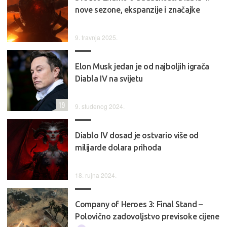
nove sezone, ekspanzije i značajke
9. travnja 2025.
Elon Musk jedan je od najboljih igrača
Diabla IV na svijetu
19
9. studenog 2024.
Diablo IV dosad je ostvario više od
milijarde dolara prihoda
18. rujna 2024.
Company of Heroes 3: Final Stand –
Polovično zadovoljstvo previsoke cijene