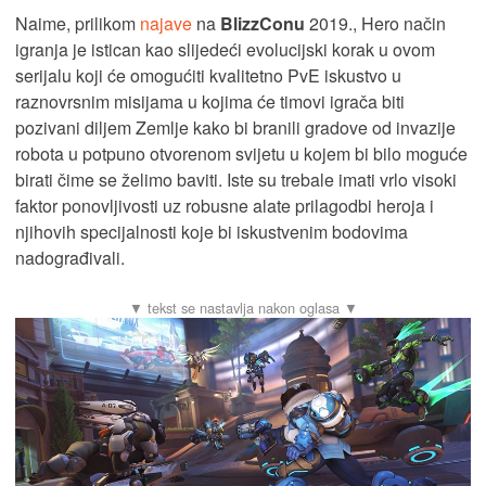
Naime, prilikom
najave
na
BlizzConu
2019., Hero način
igranja je istican kao slijedeći evolucijski korak u ovom
serijalu koji će omogućiti kvalitetno PvE iskustvo u
raznovrsnim misijama u kojima će timovi igrača biti
pozivani diljem Zemlje kako bi branili gradove od invazije
robota u potpuno otvorenom svijetu u kojem bi bilo moguće
birati čime se želimo baviti. Iste su trebale imati vrlo visoki
faktor ponovljivosti uz robusne alate prilagodbi heroja i
njihovih specijalnosti koje bi iskustvenim bodovima
nadograđivali.