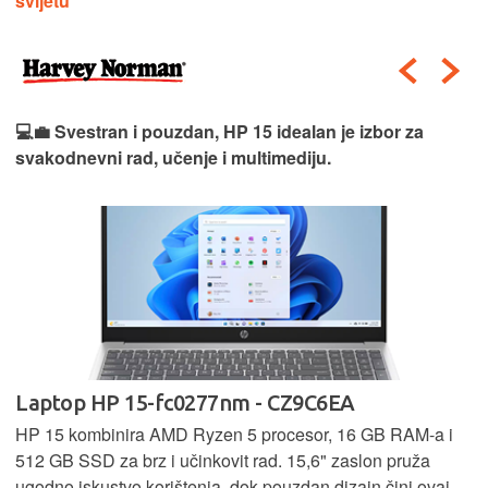
svijetu
💻💼 Svestran i pouzdan, HP 15 idealan je izbor za
svakodnevni rad, učenje i multimediju.
Laptop HP 15-fc0277nm - CZ9C6EA
HP 15 kombinira AMD Ryzen 5 procesor, 16 GB RAM-a i
512 GB SSD za brz i učinkovit rad. 15,6" zaslon pruža
ugodno iskustvo korištenja, dok pouzdan dizajn čini ovaj