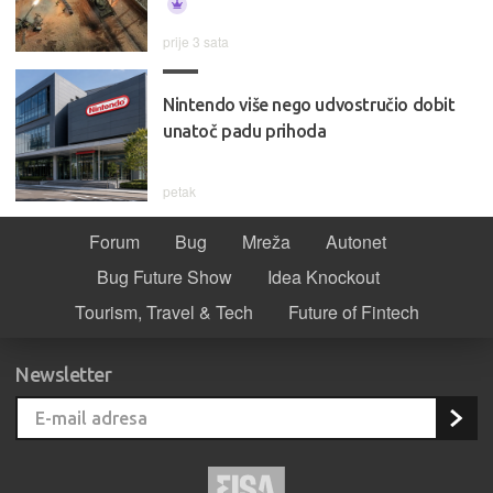
prije 3 sata
Nintendo više nego udvostručio dobit
unatoč padu prihoda
petak
Forum
Bug
Mreža
Autonet
Bug Future Show
Idea Knockout
Tourism, Travel & Tech
Future of Fintech
Newsletter