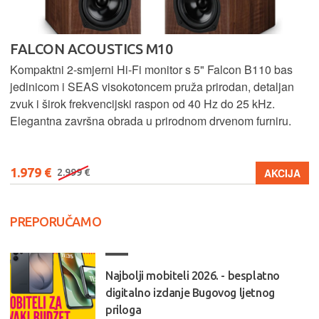
FALCON ACOUSTICS M10
Kompaktni 2-smjerni Hi-Fi monitor s 5" Falcon B110 bas
jedinicom i SEAS visokotoncem pruža prirodan, detaljan
zvuk i širok frekvencijski raspon od 40 Hz do 25 kHz.
Elegantna završna obrada u prirodnom drvenom furniru.
1.979 €
AKCIJA
2.999 €
PREPORUČAMO
Najbolji mobiteli 2026. - besplatno
digitalno izdanje Bugovog ljetnog
priloga