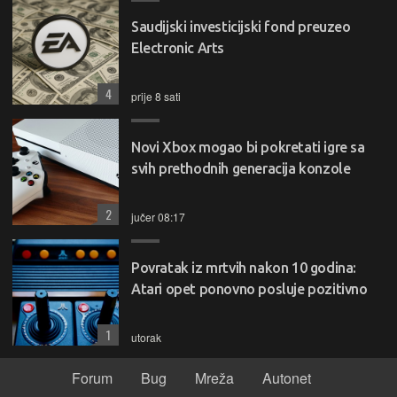
Saudijski investicijski fond preuzeo
Electronic Arts
4
prije 8 sati
Novi Xbox mogao bi pokretati igre sa
svih prethodnih generacija konzole
2
jučer 08:17
Povratak iz mrtvih nakon 10 godina:
Atari opet ponovno posluje pozitivno
1
utorak
Forum
Bug
Mreža
Autonet