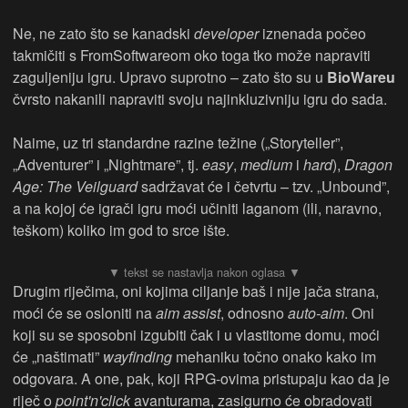
Ne, ne zato što se kanadski
developer
iznenada počeo
takmičiti s FromSoftwareom oko toga tko može napraviti
zaguljeniju igru. Upravo suprotno – zato što su u
Bio
W
areu
čvrsto nakanili napraviti svoju najinkluzivniju igru do sada.
Naime, uz tri standardne razine težine („Storyteller”,
„Adventurer” i „Nightmare”, tj.
easy
,
medium
i
hard
),
Dragon
Age: The Veilguard
sadržavat će i četvrtu – tzv. „Unbound”,
a na kojoj će igrači igru moći učiniti laganom (ili, naravno,
teškom) koliko im god to srce ište.
Drugim riječima, oni kojima ciljanje baš i nije jača strana,
moći će se osloniti na
aim assist
, odnosno
auto-aim
. Oni
koji su se sposobni izgubiti čak i u vlastitome domu, moći
će „naštimati”
wayfinding
mehaniku točno onako kako im
odgovara. A one, pak, koji RPG-ovima pristupaju kao da je
riječ o
p
oint'n'click
avanturama, zasigurno će obradovati