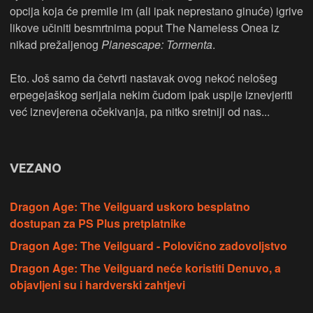
opcija koja će premile im (ali ipak neprestano ginuće) igrive
likove učiniti besmrtnima poput The Nameless Onea iz
nikad prežaljenog
Planescape: Tormenta
.
Eto. Još samo da četvrti nastavak ovog nekoć nelošeg
erpegejaškog serijala nekim čudom ipak uspije iznevjeriti
već iznevjerena očekivanja, pa nitko sretniji od nas...
VEZANO
Dragon Age: The Veilguard uskoro besplatno
dostupan za PS Plus pretplatnike
Dragon Age: The Veilguard - Polovično zadovoljstvo
Dragon Age: The Veilguard neće koristiti Denuvo, a
objavljeni su i hardverski zahtjevi