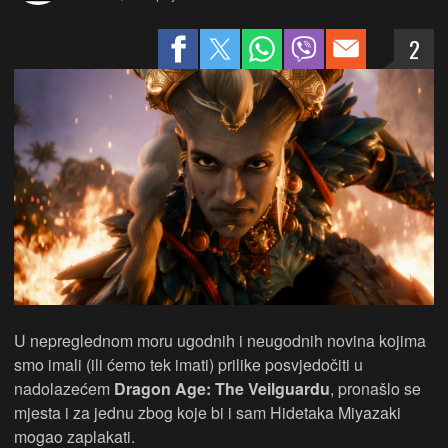
2
U nepreglednom moru ugodnih i neugodnih novina kojima
smo imali (ili ćemo tek imati) prilike posvjedočiti u
nadolazećem
Dragon Age:
The
Veilguardu
, pronašlo se
mjesta i za jednu zbog koje bi i sam Hidetaka Miyazaki
mogao zaplakati.