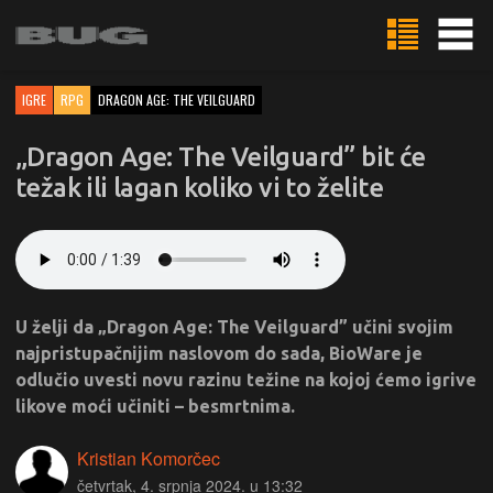
IGRE
RPG
DRAGON AGE: THE VEILGUARD
„Dragon Age: The Veilguard” bit će
težak ili lagan koliko vi to želite
U želji da „Dragon Age: The Veilguard” učini svojim
najpristupačnijim naslovom do sada, BioWare je
odlučio uvesti novu razinu težine na kojoj ćemo igrive
likove moći učiniti – besmrtnima.
Kristian Komorčec
četvrtak, 4. srpnja 2024. u 13:32