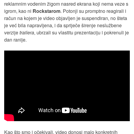
reklamnim vodenim žigom nasred ekrana koji nema veze s
igrom, kao ni
Rockstarom
. Potonji su promptno reagirali i
račun na kojem je video objavljen je suspendiran, no šteta
je već bila napravljena, i da spriječe širenje neslužbene
verzije
trailera
, ubrzali su vlastitu prezentaciju i pokrenuli je
dan ranije.
Kao što smo i očekivali, video donosi malo konkretnih