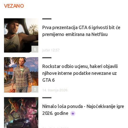
VEZANO
Prva prezentacija GTA 6 igrivosti bit će
premijerno emitirana na Netflixu
6
jučer 12:57
Rockstar odbio ucjenu, hakeri objavili
njihove interne podatke nevezane uz
GTA 6
9
14. travnja 2026.
Nimalo loša ponuda - Najočekivanije igre
2026. godine