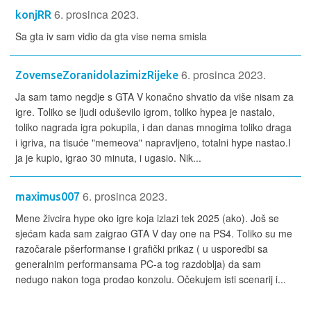
6. prosinca 2023.
konjRR
Sa gta iv sam vidio da gta vise nema smisla
6. prosinca 2023.
ZovemseZoranidolazimizRijeke
Ja sam tamo negdje s GTA V konačno shvatio da više nisam za
igre. Toliko se ljudi oduševilo igrom, toliko hypea je nastalo,
toliko nagrada igra pokupila, i dan danas mnogima toliko draga
i igriva, na tisuće "memeova" napravljeno, totalni hype nastao.I
ja je kupio, igrao 30 minuta, i ugasio. Nik...
6. prosinca 2023.
maximus007
Mene živcira hype oko igre koja izlazi tek 2025 (ako). Još se
sjećam kada sam zaigrao GTA V day one na PS4. Toliko su me
razočarale pšerformanse i grafički prikaz ( u usporedbi sa
generalnim performansama PC-a tog razdoblja) da sam
nedugo nakon toga prodao konzolu. Očekujem isti scenarij i...