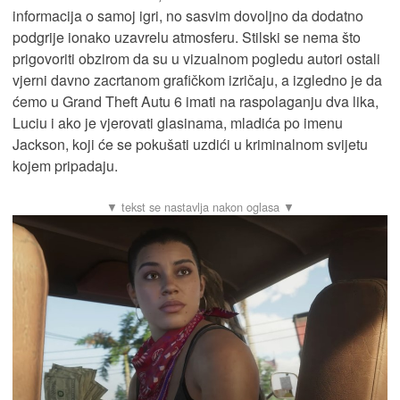
informacija o samoj igri, no sasvim dovoljno da dodatno
podgrije ionako uzavrelu atmosferu. Stilski se nema što
prigovoriti obzirom da su u vizualnom pogledu autori ostali
vjerni davno zacrtanom grafičkom izričaju, a izgledno je da
ćemo u Grand Theft Autu 6 imati na raspolaganju dva lika,
Luciu i ako je vjerovati glasinama, mladića po imenu
Jackson, koji će se pokušati uzdići u kriminalnom svijetu
kojem pripadaju.