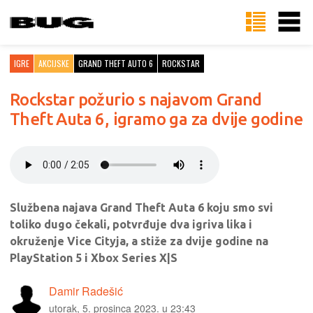
IGRE
AKCIJSKE
GRAND THEFT AUTO 6
ROCKSTAR
Rockstar požurio s najavom Grand
Theft Auta 6, igramo ga za dvije godine
Službena najava Grand Theft Auta 6 koju smo svi
toliko dugo čekali, potvrđuje dva igriva lika i
okruženje Vice Cityja, a stiže za dvije godine na
PlayStation 5 i Xbox Series X|S
Damir Radešić
utorak, 5. prosinca 2023. u 23:43