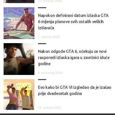
31. siječnja 2026.
Napokon definirani datum izlaska GTA
6 mijenja planove svih ostalih velikih
izdavača
7. siječnja 2026.
Nakon odgode GTA 6, očekuju se novi
rasporedi izlaska igara u završnici iduće
godine
8. studenog 2025.
Evo kako bi GTA VI izgledao da je izašao
prije dvadesetak godina
22. svibnja 2025.