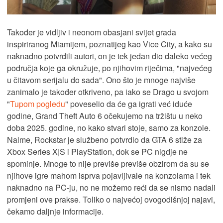
Također je vidljiv i neonom obasjani svijet grada
inspiriranog Miamijem, poznatijeg kao Vice City, a kako su
naknadno potvrdili autori, on je tek jedan dio daleko većeg
područja koje ga okružuje, po njihovim riječima, "najvećeg
u čitavom serijalu do sada". Ono što je mnoge najviše
zanimalo je također otkriveno, pa iako se Drago u svojom
"
Tupom pogledu
" poveselio da će ga igrati već iduće
godine, Grand Theft Auto 6 očekujemo na tržištu u neko
doba 2025. godine, no kako stvari stoje, samo za konzole.
Naime, Rockstar je službeno potvrdio da GTA 6 stiže za
Xbox Series X|S i PlayStation, dok se PC nigdje ne
spominje. Mnoge to nije previše previše obzirom da su se
njihove igre mahom isprva pojavljivale na konzolama i tek
naknadno na PC-ju, no ne možemo reći da se nismo nadali
promjeni ove prakse. Toliko o najvećoj ovogodišnjoj najavi,
čekamo daljnje informacije.