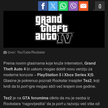
0
Izvor: YouTube/Rockstar
Prema novim glasinama koje kruže internetom,
Grand
Theft Auto 4
bi uskoro mogao dobiti novu verziju za
moderne konzole –
PlayStation 5 i Xbox Series X|S
.
Glasine je pokrenuo poznati Rockstar insajder
Tez2
, koji
tvrdi da bi
port
igre mogao stići već krajem ove godine.
Tez2
je na
GTA forumima
otkrio da mu je osoba iz
Rockstara “nagovijestila” da je
port
u razvoju već više od