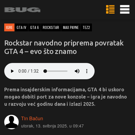
IGRE
GTA IV
GTA 6
ROCKSTAR
MAX PAYNE
TEZ2
Rockstar navodno priprema povratak
GTA 4 – evo što znamo
Prema insajderskim informacijama, GTA 4 bi uskoro
mogao dobiti port za nove konzole – igra je navodno
u razvoju već godinu dana i izlazi 2025.
Tin Bačun
utorak, 13. svibnja 2025. u 09:47