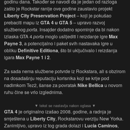
godinu dana. Također se navodi da je jedan od razloga
zašto je Rockstar ranije ove godine zaustavio projekt
Liberty City Preservation Project
– koji je pokušao
prebaciti mapu iz
GTA 4 u GTA 5
– upravo razvoj
službenog
porta
. Insajder dodatno spominje da bi nakon
izlaska GTA 4
porta
moglo uslijediti i reizdanje igre
Max
Payne 3
, a potencijalno i paket svih nastavaka igre u
obliku
Definitive Editiona
, što bi uključivalo i reizdanja
igara
Max Payne 1 i 2
.
Za sada nema službene potvrde iz Rockstara, ali s obzirom
na dosadašnju reputaciju korisnika koji se krije pod
nadimkom Tez2, šanse za povratak
Nike Bellica
u novom
ruhu čine se vrlo izglednima.
GTA 4
je originalno izašao 2008. godine, a radnja je
smještena u
Liberty City
, Rockstarovu verziju New Yorka.
Zanimljivo, upravo iz tog grada dolazi i
Lucia Caminos
,