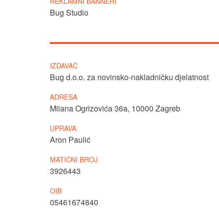
REKLAMNI BANNERI
Bug Studio
IZDAVAČ
Bug d.o.o.
za novinsko-nakladničku djelatnost
ADRESA
Milana Ogrizovića 36a, 10000 Zagreb
UPRAVA
Aron Paulić
MATIČNI BROJ
3926443
OIB
05461674840