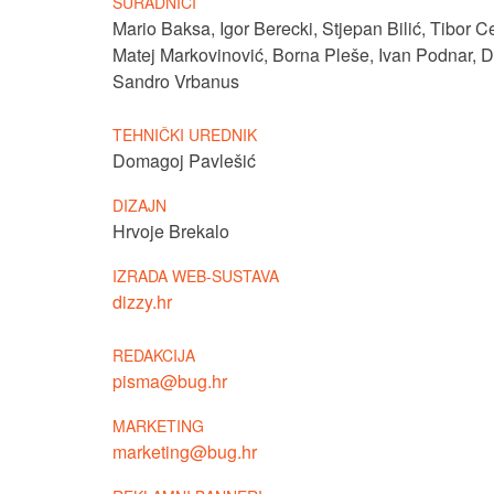
SURADNICI
Mario Baksa
,
Igor Berecki
,
Stjepan Bilić
,
Tibor C
Matej Markovinović
,
Borna Pleše
,
Ivan Podnar
,
D
Sandro Vrbanus
TEHNIČKI UREDNIK
Domagoj Pavlešić
DIZAJN
Hrvoje Brekalo
IZRADA WEB-SUSTAVA
dizzy.hr
REDAKCIJA
pisma@bug.hr
MARKETING
marketing@bug.hr