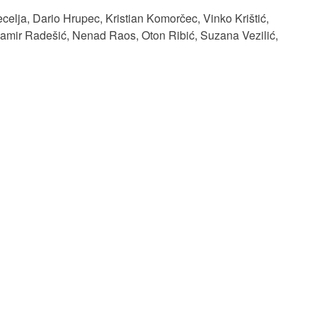
ecelja
,
Dario Hrupec
,
Kristian Komorčec
,
Vinko Krištić
,
amir Radešić
,
Nenad Raos
,
Oton Ribić
,
Suzana Vezilić
,