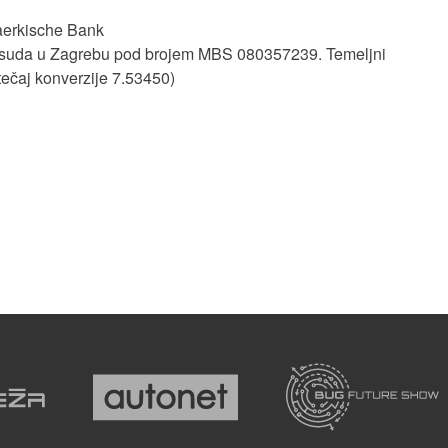
aerkische Bank
 suda u Zagrebu
pod brojem MBS 080357239.
Temeljni
tečaj konverzije 7.53450)