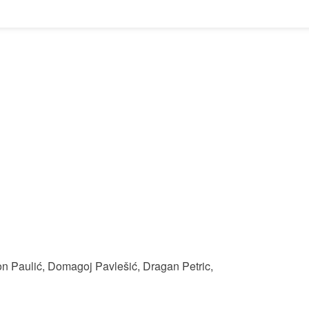
on Paulić
,
Domagoj Pavlešić
,
Dragan Petric
,