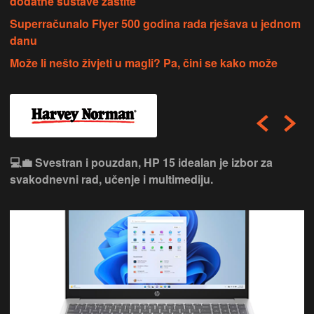
dodatne sustave zaštite
Superračunalo Flyer 500 godina rada rješava u jednom
danu
Može li nešto živjeti u magli? Pa, čini se kako može
💻💼 Svestran i pouzdan, HP 15 idealan je izbor za
svakodnevni rad, učenje i multimediju.