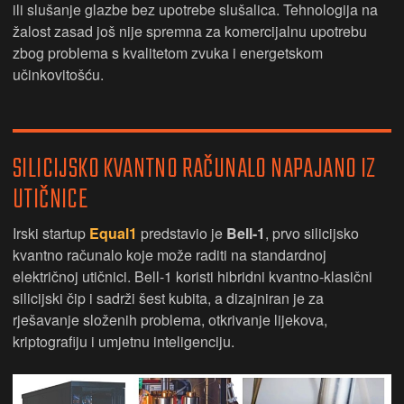
ili slušanje glazbe bez upotrebe slušalica. Tehnologija na
žalost zasad još nije spremna za komercijalnu upotrebu
zbog problema s kvalitetom zvuka i energetskom
učinkovitošću.
SILICIJSKO KVANTNO RAČUNALO NAPAJANO IZ
UTIČNICE
Irski startup
Equal1
predstavio je
Bell-1
, prvo silicijsko
kvantno računalo koje može raditi na standardnoj
električnoj utičnici. Bell-1 koristi hibridni kvantno-klasični
silicijski čip i sadrži šest kubita, a dizajniran je za
rješavanje složenih problema, otkrivanje lijekova,
kriptografiju i umjetnu inteligenciju.