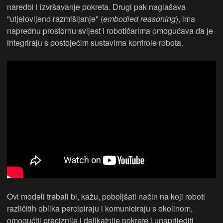
naredbi i izvršavanje pokreta. Drugi pak naglašava
"utjelovljeno razmišljanje" (
embodied reasoning
), ima
naprednu prostornu svijest i robotičarima omogućava da je
integriraju s postojećim sustavima kontrole robota.
Ovi modeli trebali bi, kažu, poboljšati način na koji roboti
različitih oblika percipiraju i komuniciraju s okolinom,
omogućiti preciznije i delikatnije pokrete i unaprijediti