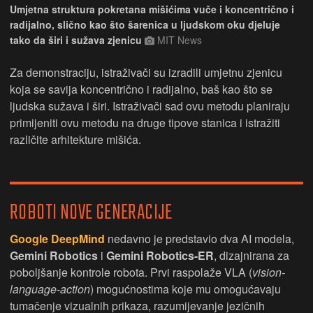
Umjetna struktura pokretana mišićima vuče i koncentrično i
radijalno, slično kao što šarenica u ljudskom oku djeluje
tako da širi i sužava zjenicu
MIT News
Za demonstraciju, istraživači su izradili umjetnu zjenicu
koja se savija koncentrično i radijalno, baš kao što se
ljudska sužava i širi. Istraživači sad ovu metodu planiraju
primijeniti ovu metodu na druge tipove stanica i istražiti
različite arhitekture mišića.
ROBOTI NOVE GENERACIJE
Google DeepMind
nedavno je predstavio dva AI modela,
Gemini Robotics
i
Gemini Robotics-ER
, dizajnirana za
poboljšanje kontrole robota. Prvi raspolaže VLA (
vision-
language-action
) mogućnostima koje mu omogućavaju
tumačenje vizualnih prikaza, razumijevanje jezičnih