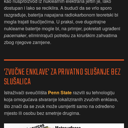
kao nusproizvod iz nuklearnih elektrana jeftin je, lako
dostupan i lako se reciklira. A budući da se vrlo sporo
razgrađuje, baterija napajana radiokarbonom teoretski bi
mogla trajati tisućljećima. U praksi, ove dugotrajne
nuklearne baterije mogle bi, na primjer, pokretati ugrađeni
pacemaker
, eliminirajući potrebu za kirurškim zahvatima
zbog njegove zamjene.
'ZVUČNE ENKLAVE' ZA PRIVATNO SLUŠANJE BEZ
SLUŠALICA
Istraživači sveučilišta
Penn State
razvili su tehnologiju
koja omogućava stvaranje lokaliziranih zvučnih enklava,
što znači da se zvuk može usmjeriti samo na određeno
mjesto ili osobu bez smetnje drugima.