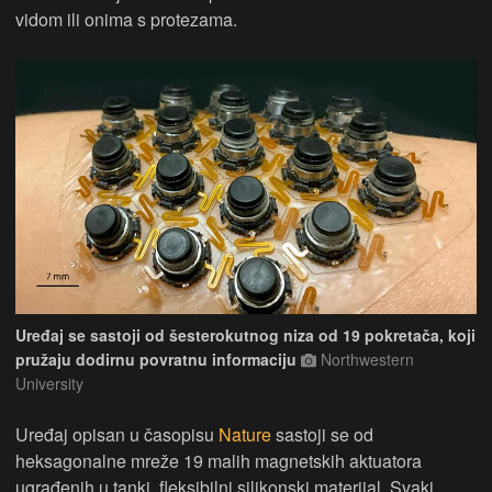
vidom ili onima s protezama.
Uređaj se sastoji od šesterokutnog niza od 19 pokretača, koji
pružaju dodirnu povratnu informaciju
Northwestern
University
Uređaj opisan u časopisu
Nature
sastoji se od
heksagonalne mreže 19 malih magnetskih aktuatora
ugrađenih u tanki, fleksibilni silikonski materijal. Svaki