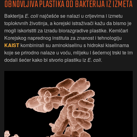
OBNOVLJIVA PLASTIKA OD BAKTERIJA IZ IZMETA
Bakterija
E. coli
najčešće se nalazi u crijevima i izmetu
toplokrvnih životinja, a korejski istraživači kažu da bismo je
mogli iskoristiti za izradu biorazgradive plastike. Kemičari
Korejskog naprednog instituta za znanost i tehnologiju
KAIST
kombinirali su aminokiselinu s hidroksi kiselinama
koje se prirodno nalaze u voću, mlijeku i šećernoj trski te im
dodali šećer kako bi stvorio plastiku iz
E. coli
.