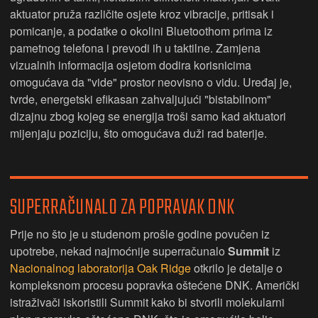
aktuator pruža različite osjete kroz vibracije, pritisak i
pomicanje, a podatke o okolini Bluetoothom prima iz
pametnog telefona i prevodi ih u taktilne. Zamjena
vizualnih informacija osjetom dodira korisnicima
omogućava da "vide" prostor neovisno o vidu. Uređaj je,
tvrde, energetski efikasan zahvaljujući "bistabilnom"
dizajnu zbog kojeg se energija troši samo kad aktuatori
mijenjaju poziciju, što omogućava duži rad baterije.
SUPERRAČUNALO ZA POPRAVAK DNK
Prije no što je u studenom prošle godine povučen iz
upotrebe, nekad najmoćnije superračunalo
Summit
iz
Nacionalnog laboratorija Oak Ridge
otkrilo je detalje o
kompleksnom procesu popravka oštećene DNK. Američki
istraživači iskoristili Summit kako bi stvorili molekularni