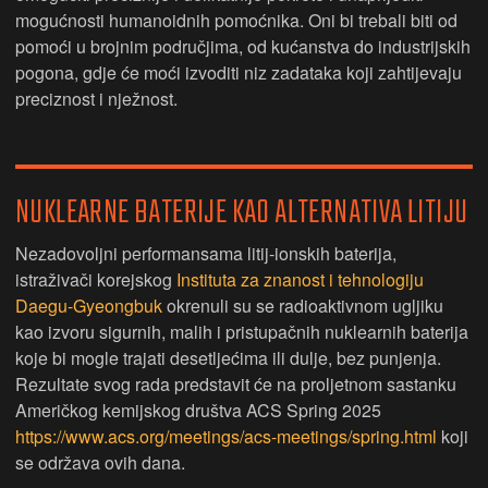
mogućnosti humanoidnih pomoćnika. Oni bi trebali biti od
pomoći u brojnim područjima, od kućanstva do industrijskih
pogona, gdje će moći izvoditi niz zadataka koji zahtijevaju
preciznost i nježnost.
NUKLEARNE BATERIJE KAO ALTERNATIVA LITIJU
Nezadovoljni performansama litij-ionskih baterija,
istraživači korejskog
Instituta za znanost i tehnologiju
Daegu-Gyeongbuk
okrenuli su se radioaktivnom ugljiku
kao izvoru sigurnih, malih i pristupačnih nuklearnih baterija
koje bi mogle trajati desetljećima ili dulje, bez punjenja.
Rezultate svog rada predstavit će na proljetnom sastanku
Američkog kemijskog društva ACS Spring 2025
https://www.acs.org/meetings/acs-meetings/spring.html
koji
se održava ovih dana.