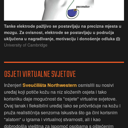
Tanke elektrode pažljivo se postavljaju na precizna mjesta u
mozgu. Za ovisnost, elektrode se postavljaju u područja
uključena u nagrađivanje, motivaciju i donošenje odluka
University of Cambridge
OSJETI VIRTUALNE SVJETOVE
Inženjeri
Sveučilišta Northwestern
osmislili su nosivi
uređaj koji potiče kožu na niz složenih osjeta i tako
korisniku daje mogućnost da "osjete" virtualne svjetove.
Ovaj tanak i fleksibilni uređaj lako se pričvršćuje na kožu i
pruža realističnija senzorna iskustva što ga čini korisnim
"alatom" u igrama i virtualnoj stvarnosti, ali i kao
dobrodošla vještina za ispomoć osobama s oštećenim