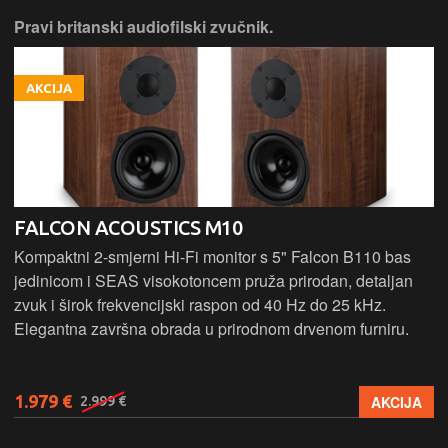
Pravi britanski audiofilski zvučnik.
AKCIJA
FALCON ACOUSTICS M10
Kompaktni 2-smjerni Hi-Fi monitor s 5" Falcon B110 bas
jedinicom i SEAS visokotoncem pruža prirodan, detaljan
zvuk i širok frekvencijski raspon od 40 Hz do 25 kHz.
Elegantna završna obrada u prirodnom drvenom furniru.
1.979 €
AKCIJA
2.999 €