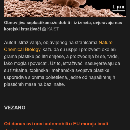
Obnovljiva seplastikamože dobiti i iz izmeta, uvjeravaju nas
korejski istraživači
KAIST
Autori istraživanja, objavljenog na stranicama
Nature
Chemical Biology
, kažu da su uspjeli proizvesti oko 55
grama plastike po litri smjese, a proizvodnja bi se, tvrde,
lako mogla i povećati. Uz to, istraživači nasuvjeravaju da
su fizikalna, toplinska i mehanička svojstva plastike
usporediva s onima polietilena, jedne od najraširenijih
plastičnih masa na bazi nafte.
VEZANO
Od danas svi novi automobili u EU moraju imati