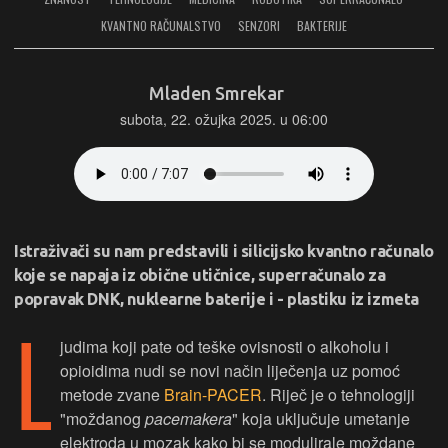
KVANTNO RAČUNALSTVO
SENZORI
BAKTERIJE
Mladen Smrekar
subota, 22. ožujka 2025. u 06:00
Istraživači su nam predstavili i silicijsko kvantno računalo
koje se napaja iz obične utičnice, superračunalo za
popravak DNK, nuklearne baterije i - plastiku iz izmeta
L
judima koji pate od teške ovisnosti o alkoholu i
opioidima nudi se novi način liječenja uz pomoć
metode zvane
Brain-PACER
. Riječ je o tehnologiji
"moždanog
pacemakera
" koja uključuje umetanje
elektroda u mozak kako bi se modulirale moždane