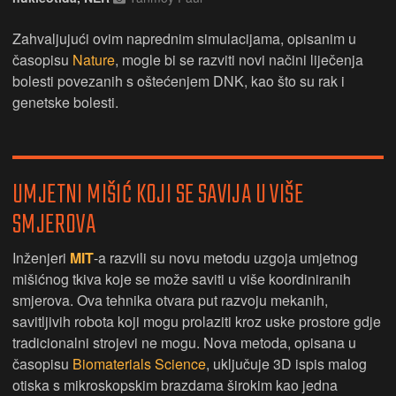
Zahvaljujući ovim naprednim simulacijama, opisanim u
časopisu
Nature
, mogle bi se razviti novi načini liječenja
bolesti povezanih s oštećenjem DNK, kao što su rak i
genetske bolesti.
UMJETNI MIŠIĆ KOJI SE SAVIJA U VIŠE
SMJEROVA
Inženjeri
MIT
-a razvili su novu metodu uzgoja umjetnog
mišićnog tkiva koje se može saviti u više koordiniranih
smjerova. Ova tehnika otvara put razvoju mekanih,
savitljivih robota koji mogu prolaziti kroz uske prostore gdje
tradicionalni strojevi ne mogu. Nova metoda, opisana u
časopisu
Biomaterials Science
, uključuje 3D ispis malog
otiska s mikroskopskim brazdama širokim kao jedna