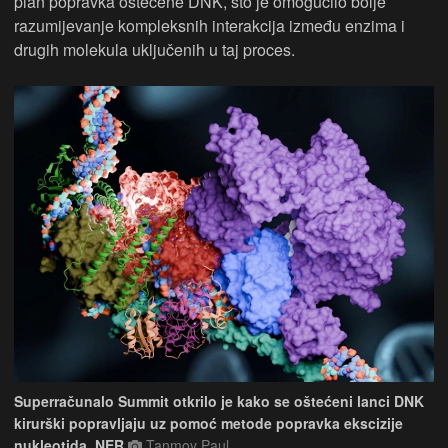
plan popravka oštećene DNK, što je omogućilo bolje
razumijevanje kompleksnih interakcija između enzima i
drugih molekula uključenih u taj proces.
Superračunalo Summit otkrilo je kako se oštećeni lanci DNK
kirurški popravljaju uz pomoć metode popravka ekscizije
nukleotida, NER
Tanmoy Paul