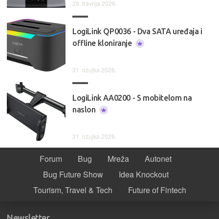
29. travnja 2026.
LogiLink QP0036 - Dva SATA uređaja i
offline kloniranje
31. ožujka 2026.
LogiLink AA0200 - S mobitelom na
naslon
31. ožujka 2026.
Forum
Bug
Mreža
Autonet
Bug Future Show
Idea Knockout
Tourism, Travel & Tech
Future of Fintech
Newsletter