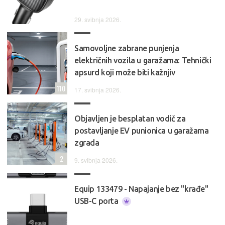
29. svibnja 2026.
Samovoljne zabrane punjenja
električnih vozila u garažama: Tehnički
apsurd koji može biti kažnjiv
110
17. svibnja 2026.
Objavljen je besplatan vodič za
postavljanje EV punionica u garažama
zgrada
2
9. svibnja 2026.
Equip 133479 - Napajanje bez "krađe"
USB-C porta