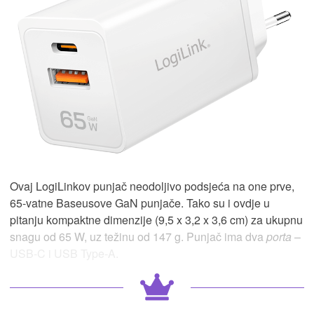
Ovaj LogiLinkov punjač neodoljivo podsjeća na one prve,
65-vatne Baseusove GaN punjače. Tako su i ovdje u
pitanju kompaktne dimenzije (9,5 x 3,2 x 3,6 cm) za ukupnu
snagu od 65 W, uz težinu od 147 g. Punjač ima dva
porta
–
USB-C i USB Type-A.