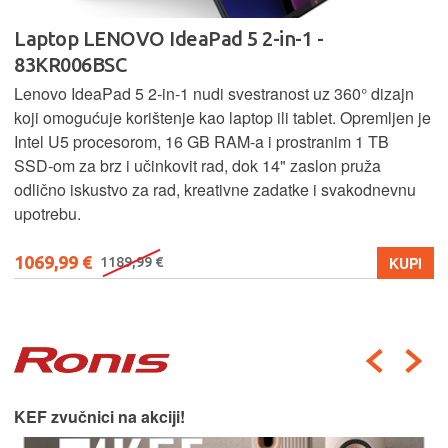
Laptop LENOVO IdeaPad 5 2-in-1 -
83KR006BSC
Lenovo IdeaPad 5 2‑in‑1 nudi svestranost uz 360° dizajn
koji omogućuje korištenje kao laptop ili tablet. Opremljen je
Intel U5 procesorom, 16 GB RAM-a i prostranim 1 TB
SSD‑om za brz i učinkovit rad, dok 14" zaslon pruža
odlično iskustvo za rad, kreativne zadatke i svakodnevnu
upotrebu.
1069,99 €
KUPI
1189,99 €
KEF zvučnici na akciji!