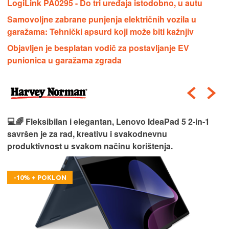
LogiLink PA0295 - Do tri uređaja istodobno, u autu
Samovoljne zabrane punjenja električnih vozila u
garažama: Tehnički apsurd koji može biti kažnjiv
Objavljen je besplatan vodič za postavljanje EV
punionica u garažama zgrada
💻🌈 Fleksibilan i elegantan, Lenovo IdeaPad 5 2‑in‑1
savršen je za rad, kreativu i svakodnevnu
produktivnost u svakom načinu korištenja.
-10% + POKLON