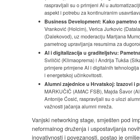
raspravljali su o primjeni AI u automatizaciji
aspekt i potrebu za kontinuiranim usavrša
Business Development: Kako pametno sk
Vranković (Holcim), Verica Jurkovic (Datal
(Dalekovod), uz moderaciju Marijana Mumdžie
pametnog upravljanja resursima za dugoroč
AI i digitalizacija u graditeljstvu: Pamet
Sviličić (Klimaoprema) i Andrija Tukša (Sika
primjere primjene AI i digitalnih tehnologij
i energetskoj učinkovitosti.
Alumni zajednice u Hrvatskoj: Izazovi i p
MARKUČIČ (AMAC FSB), Majda Šavor (Alum
Antonije Ćosić, raspravljali su o ulozi alum
važnosti jačanja alumni mreža.
Vanjski networking stage, smješten pod imp
neformalnog druženja i uspostavljanja novih
inovativnosti i povezanosti, postao je omilje