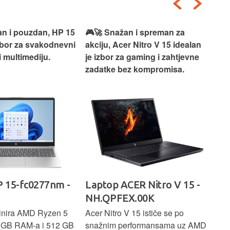
an i pouzdan, HP 15
🎮🚀 Snažan i spreman za
🎯⚡
izbor za svakodnevni
akciju, Acer Nitro V 15 idealan
Len
i multimediju.
je izbor za gaming i zahtjevne
vrh
zadatke bez kompromisa.
pro
rad
 15-fc0277nm -
Laptop ACER Nitro V 15 -
La
NH.QPFEX.00K
Sl
inira AMD Ryzen 5
Acer Nitro V 15 ističe se po
Len
6 GB RAM-a i 512 GB
snažnim performansama uz AMD
Ryz