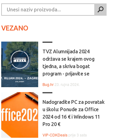
VEZANO
TVZ Alumnijada 2024
održava se krajem ovog
tjedna, a skriva bogat
program - prijavite se
Bug.hr
23. rujna 2024.
Nadogradite PC za povratak
u školu: Ponude za Office
2024 od 16 € i Windows 11
Pro 20 €
VIP-CDKDeals
prije 3 sata