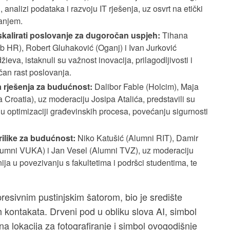
, analizi podataka i razvoju IT rješenja, uz osvrt na etički
vanjem.
alirati poslovanje za dugoročan uspjeh:
Tihana
ab HR), Robert Gluhaković (Oganj) i Ivan Jurković
va, istaknuli su važnost inovacija, prilagodljivosti i
an rast poslovanja.
na rješenja za budućnost:
Dalibor Fable (Holcim), Maja
 Croatia), uz moderaciju Josipa Atalića, predstavili su
a u optimizaciji građevinskih procesa, povećanju sigurnosti
rilike za budućnost:
Niko Katušić (Alumni RIT), Damir
ni VUKA) i Jan Vesel (Alumni TVZ), uz moderaciju
nija u povezivanju s fakultetima i podršci studentima, te
resivnim pustinjskim šatorom, bio je središte
 kontakata. Drveni pod u obliku slova AI, simbol
na lokacija za fotografiranje i simbol ovogodišnje