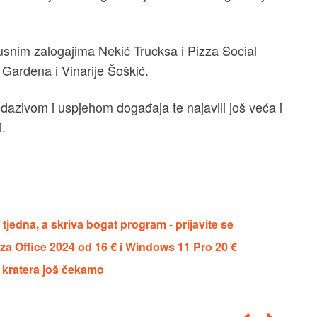
ukusnim zalogajima Nekić Trucksa i Pizza Social
 Gardena i Vinarije Šoškić.
 odazivom i uspjehom događaja te najavili još veća i
.
edna, a skriva bogat program - prijavite se
a Office 2024 od 16 € i Windows 11 Pro 20 €
e kratera još čekamo