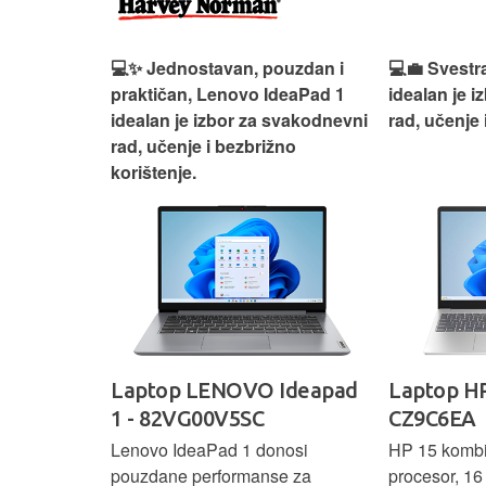
n, Lenovo
💻✨ Jednostavan, pouzdan i
💻💼 Svestr
si odličan
praktičan, Lenovo IdeaPad 1
idealan je 
nosti za
idealan je izbor za svakodnevni
rad, učenje 
rad, učenje i bezbrižno
korištenje.
IdeaPad
Laptop LENOVO Ideapad
Laptop HP
SC
1 - 82VG00V5SC
CZ9C6EA
 3 s Ryzen 5
Lenovo IdeaPad 1 donosi
HP 15 komb
RAM-a nudi
pouzdane performanse za
procesor, 1