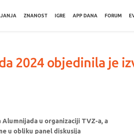
LJANJA
ZNANOST
IGRE
APP DANA
FORUM
E
a 2024 objedinila je iz
a Alumnijada u organizaciji TVZ-a, a
me u obliku panel diskusija