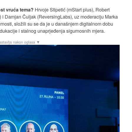
ost vruća tema?
Hrvoje Stipetić (mStart plus), Robert
 i Damjan Čuljak (ReversingLabs), uz moderaciju Marka
osti, složili su se da je u današnjem digitalnom dobu
 edukacije i stalnog unaprjeđenja sigurnosnih mjera.