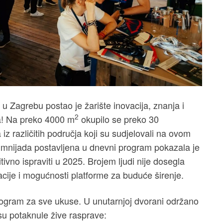
r u Zagrebu postao je žarište inovacija, znanja i
2
a! Na preko 4000 m
okupilo se preko 30
 iz različitih područja koji su sudjelovali na ovom
umnijada postavljena u dnevni program pokazala je
tivno ispraviti u 2025. Brojem ljudi nije dosegla
zacije i mogućnosti platforme za buduće širenje.
rogram za sve ukuse. U unutarnjoj dvorani održano
u potaknule žive rasprave: