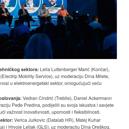
otehničkog sektora:
Leila Luttenberger Marić (Končar),
Electrip Mobility Service), uz moderaciju Dina Milete,
donosi u elektroenergetski sektor, omogućujući veću
poslovanja:
Vedran Cindrić (Treblle), Daniel Ackermann
ciju Peđe Predina, podijelili su svoja iskustva i savjete
ći važnost inovativnosti, upornosti i fleksibilnosti.
sektor:
Verica Jurkovic (Datalab HR), Matej Kuhar
) i Hrvoje Leljak (GLS), uz moderaciju Dina Oreškog,