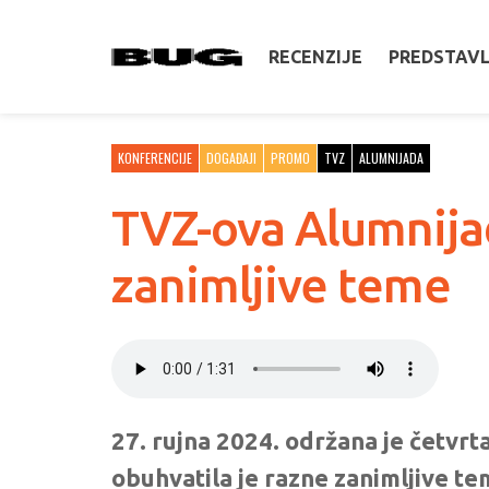
RECENZIJE
PREDSTAV
KONFERENCIJE
DOGAĐAJI
PROMO
TVZ
ALUMNIJADA
TVZ-ova Alumnijad
zanimljive teme
27. rujna 2024. održana je četvrt
obuhvatila je razne zanimljive te