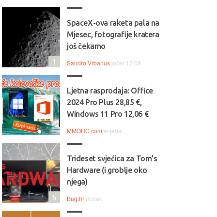
SpaceX-ova raketa pala na
Mjesec, fotografije kratera
još čekamo
1
Sandro Vrbanus
jučer 17:08
Ljetna rasprodaja: Office
2024 Pro Plus 28,85 €,
Windows 11 Pro 12,06 €
MMORC.com
srijeda
Trideset svjećica za Tom's
Hardware (i groblje oko
njega)
5
Bug.hr
utorak