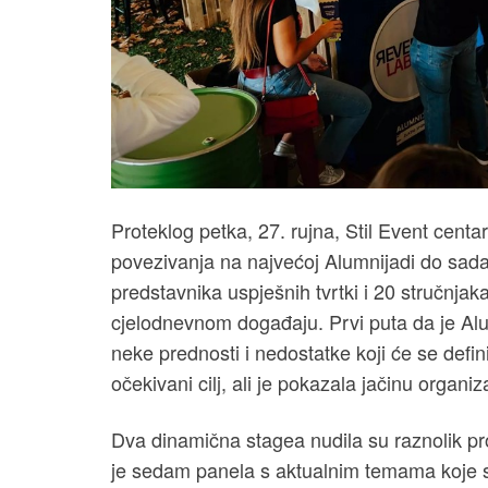
Proteklog petka, 27. rujna, Stil Event centa
povezivanja na najvećoj Alumnijadi do sad
predstavnika uspješnih tvrtki i 20 stručnjaka
cjelodnevnom događaju. Prvi puta da je Al
neke prednosti i nedostatke koji će se defini
očekivani cilj, ali je pokazala jačinu organi
Dva dinamična stagea nudila su raznolik p
je sedam panela s aktualnim temama koje s