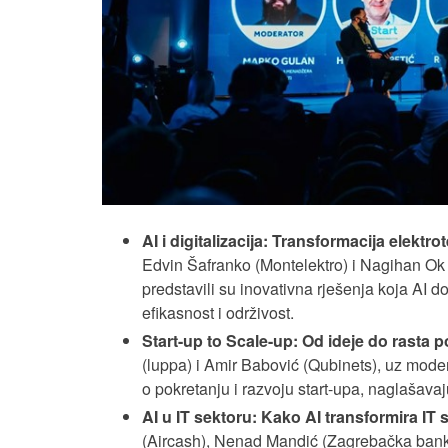
AI i digitalizacija: Transformacija elektr
Edvin Šafranko (Montelektro) i Nagihan Ok (
predstavili su inovativna rješenja koja AI 
efikasnost i održivost.
Start-up to Scale-up: Od ideje do rasta 
(luppa) i Amir Babović (Qubinets), uz modera
o pokretanju i razvoju start-upa, naglašavaju
AI u IT sektoru: Kako AI transformira IT 
(Aircash), Nenad Mandić (Zagrebačka banka