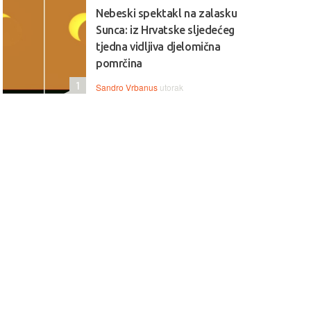
Nebeski spektakl na zalasku
Sunca: iz Hrvatske sljedećeg
tjedna vidljiva djelomična
pomrčina
1
Sandro Vrbanus
utorak