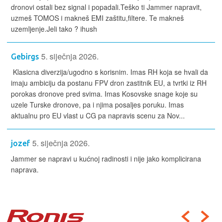
dronovi ostali bez signal i popadali.Teško ti Jammer napravit,
uzmeš TOMOS i makneš EMI zaštitu,filtere. Te makneš
uzemljenje.Jeli tako ? ihush
5. siječnja 2026.
Gebirgs
Klasicna diverzija/ugodno s korisnim. Imas RH koja se hvali da
imaju ambiciju da postanu FPV dron zastitnik EU, a tvrtki iz RH
porokas dronove pred svima. Imas Kosovske snage koje su
uzele Turske dronove, pa i njima posaljes poruku. Imas
aktualnu pro EU vlast u CG pa napravis scenu za Nov...
5. siječnja 2026.
jozef
Jammer se napravi u kućnoj radinosti i nije jako komplicirana
naprava.