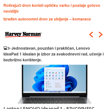
Rotirajući dron koristi optičku varku i postaje gotovo
nevidljiv
Izrađen autonomni dron za ubijanje – komaraca
💻✨ Jednostavan, pouzdan i praktičan, Lenovo
IdeaPad 1 idealan je izbor za svakodnevni rad, učenje i
bezbrižno korištenje.
Laptop LENOVO Ideapad 1 - 82VG00V5SC