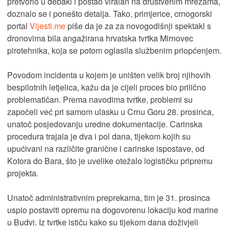
pretvorio u debakl i postao viralan na društvenim mrežama,
doznalo se i ponešto detalja. Tako, primjerice, crnogorski
portal
Vijesti.me
piše da je za za novogodišnji spektakl s
dronovima bila angažirana hrvatska tvrtka Mirnovec
pirotehnika, koja se potom oglasila službenim priopćenjem.
Povodom incidenta u kojem je uništen velik broj njihovih
bespilotnih letjelica, kažu da je cijeli proces bio prilično
problematičan. Prema navodima tvrtke, problemi su
započeli već pri samom ulasku u Crnu Goru 28. prosinca,
unatoč posjedovanju uredne dokumentacije. Carinska
procedura trajala je dva i pol dana, tijekom kojih su
upućivani na različite granične i carinske ispostave, od
Kotora do Bara, što je uvelike otežalo logističku pripremu
projekta.
Unatoč administrativnim preprekama, tim je 31. prosinca
uspio postaviti opremu na dogovorenu lokaciju kod marine
u Budvi. Iz tvrtke ističu kako su tijekom dana doživjeli