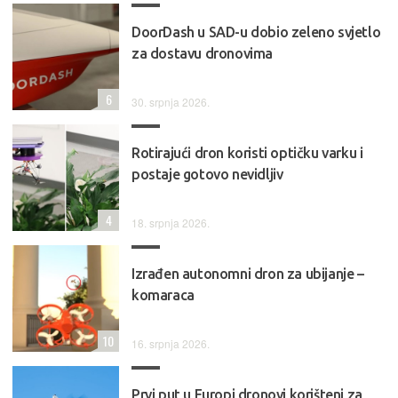
DoorDash u SAD-u dobio zeleno svjetlo
za dostavu dronovima
6
30. srpnja 2026.
Rotirajući dron koristi optičku varku i
postaje gotovo nevidljiv
4
18. srpnja 2026.
Izrađen autonomni dron za ubijanje –
komaraca
10
16. srpnja 2026.
Prvi put u Europi dronovi korišteni za