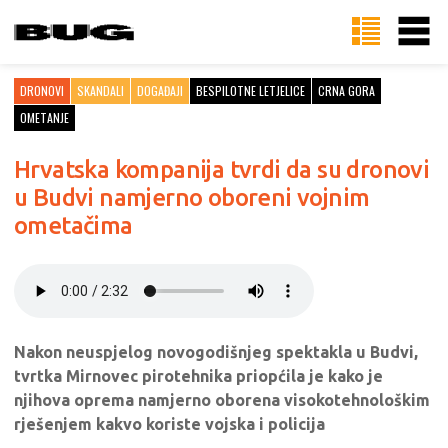
DRONOVI
SKANDALI
DOGAĐAJI
BESPILOTNE LETJELICE
CRNA GORA
OMETANJE
Hrvatska kompanija tvrdi da su dronovi
u Budvi namjerno oboreni vojnim
ometačima
Nakon neuspjelog novogodišnjeg spektakla u Budvi,
tvrtka Mirnovec pirotehnika priopćila je kako je
njihova oprema namjerno oborena visokotehnološkim
rješenjem kakvo koriste vojska i policija