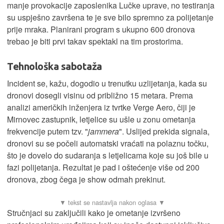
manje provokacije zaposlenika Lučke uprave, no testiranja
su uspješno završena te je sve bilo spremno za polijetanje
prije mraka. Planirani program s ukupno 600 dronova
trebao je biti prvi takav spektakl na tim prostorima.
Tehnološka sabotaža
Incident se, kažu, dogodio u trenutku uzlijetanja, kada su
dronovi dosegli visinu od približno 15 metara. Prema
analizi američkih inženjera iz tvrtke Verge Aero, čiji je
Mirnovec zastupnik, letjelice su ušle u zonu ometanja
frekvencije putem tzv. "
jammera
". Uslijed prekida signala,
dronovi su se počeli automatski vraćati na polaznu točku,
što je dovelo do sudaranja s letjelicama koje su još bile u
fazi polijetanja. Rezultat je pad i oštećenje više od 200
dronova, zbog čega je show odmah prekinut.
Stručnjaci su zaključili kako je ometanje izvršeno