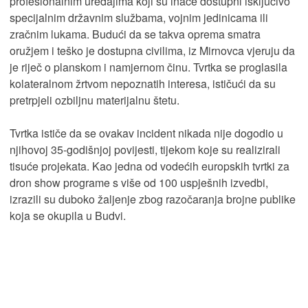
profesionalnim uređajima koji su inače dostupni isključivo
specijalnim državnim službama, vojnim jedinicama ili
zračnim lukama. Budući da se takva oprema smatra
oružjem i teško je dostupna civilima, iz Mirnovca vjeruju da
je riječ o planskom i namjernom činu. Tvrtka se proglasila
kolateralnom žrtvom nepoznatih interesa, ističući da su
pretrpjeli ozbiljnu materijalnu štetu.
Tvrtka ističe da se ovakav incident nikada nije dogodio u
njihovoj 35-godišnjoj povijesti, tijekom koje su realizirali
tisuće projekata. Kao jedna od vodećih europskih tvrtki za
dron show programe s više od 100 uspješnih izvedbi,
izrazili su duboko žaljenje zbog razočaranja brojne publike
koja se okupila u Budvi.