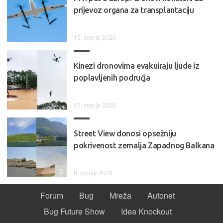
prijevoz organa za transplantaciju
15. srpnja 2026.
Kinezi dronovima evakuiraju ljude iz
poplavljenih područja
10. srpnja 2026.
Street View donosi opsežniju
pokrivenost zemalja Zapadnog Balkana
3
8. srpnja 2026.
Forum
Bug
Mreža
Autonet
Bug Future Show
Idea Knockout