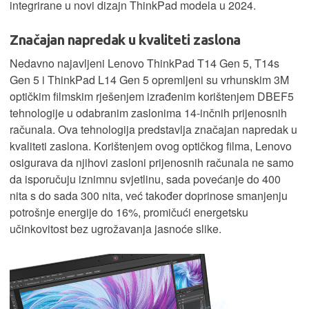
integrirane u novi dizajn ThinkPad modela u 2024.
Značajan napredak u kvaliteti zaslona
Nedavno najavljeni Lenovo ThinkPad T14 Gen 5, T14s
Gen 5 i ThinkPad L14 Gen 5 opremljeni su vrhunskim 3M
optičkim filmskim rješenjem izrađenim korištenjem DBEF5
tehnologije u odabranim zaslonima 14-inčnih prijenosnih
računala. Ova tehnologija predstavlja značajan napredak u
kvaliteti zaslona. Korištenjem ovog optičkog filma, Lenovo
osigurava da njihovi zasloni prijenosnih računala ne samo
da isporučuju iznimnu svjetlinu, sada povećanje do 400
nita s do sada 300 nita, već također doprinose smanjenju
potrošnje energije do 16%, promičući energetsku
učinkovitost bez ugrožavanja jasnoće slike.