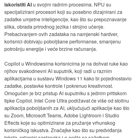
iskoristiti AI
u svojim radnim procesima. NPU su
specijalizirani procesori koji su posebno dizajnirani za
zadatke umjetne inteligencije, kao što su prepoznavanje
slika, obrada prirodnog jezika i strojno učenje.
Prebacivanjem ovih zadataka na namjenski hardver,
korisnici dobivaju poboljšane performanse, smanjenu
potrošnju energije i veće brzine računanja.
Copilot u Windowsima korisnicima je na dohvat ruke kao
njihov svakodnevni AI suputnik, koji radi u raznim
aplikacijama u sustavu Windows 11 kako bi pojednostavio
zadatke, postavke kontrole I pokrenuo kreativnost.
Omogućen je brz pristup AI suputniku s jednim pritiskom
tipke Copilot. Intel Core Ultra podržavat će više od stotinu
aplikacija poboljšanih za AI, uključujući aplikacije kao što
su Zoom, Microsoft Teams, Adobe Lightroom i Studio
Effects koje su optimizirane za pružanje vrhunskog
korisničkog iskustva. Značajke kao što su predviđanja
teksta, prijepisi sastanaka i e-pošta sa sažetkom