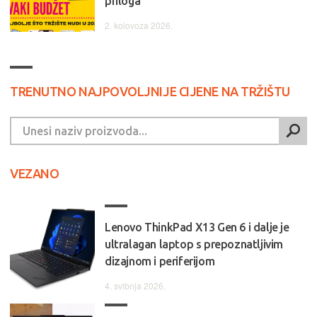
priloga
2. kolovoza 2026.
TRENUTNO NAJPOVOLJNIJE CIJENE NA TRŽIŠTU
VEZANO
Lenovo ThinkPad X13 Gen 6 i dalje je
ultralagan laptop s prepoznatljivim
dizajnom i periferijom
4. svibnja 2026.