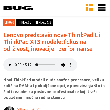
LENOVO
THINKPAD L
THINKPAD X13
Lenovo predstavio nove ThinkPad L i
ThinkPad X13 modele: fokus na
održivost, inovacije i performanse
Novi ThinkPad modeli nude snažne procesore, veliku
količinu RAM-a i poboljšane opcije povezivanja što ih
čini idealnim za poslovne profesionalce koji traže
pouzdanu i moćnu radnu stanicu
Stjepan Bilić