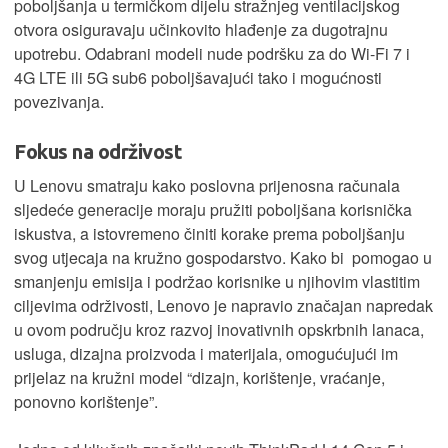
poboljšanja u termičkom dijelu stražnjeg ventilacijskog
otvora osiguravaju učinkovito hlađenje za dugotrajnu
upotrebu. Odabrani modeli nude podršku za do Wi-Fi 7 i
4G LTE ili 5G sub6 poboljšavajući tako i mogućnosti
povezivanja.
Fokus na održivost
U Lenovu smatraju kako poslovna prijenosna računala
sljedeće generacije moraju pružiti poboljšana korisnička
iskustva, a istovremeno činiti korake prema poboljšanju
svog utjecaja na kružno gospodarstvo. Kako bi pomogao u
smanjenju emisija i podržao korisnike u njihovim vlastitim
ciljevima održivosti, Lenovo je napravio značajan napredak
u ovom području kroz razvoj inovativnih opskrbnih lanaca,
usluga, dizajna proizvoda i materijala, omogućujući im
prijelaz na kružni model “dizajn, korištenje, vraćanje,
ponovno korištenje”.