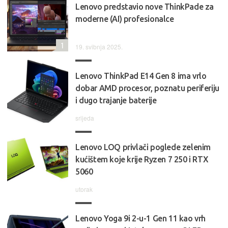
Lenovo predstavio nove ThinkPade za
moderne (AI) profesionalce
1
19. svibnja 2025.
Lenovo ThinkPad E14 Gen 8 ima vrlo
dobar AMD procesor, poznatu periferiju
i dugo trajanje baterije
srijeda
Lenovo LOQ privlači poglede zelenim
kućištem koje krije Ryzen 7 250 i RTX
5060
utorak
Lenovo Yoga 9i 2-u-1 Gen 11 kao vrh