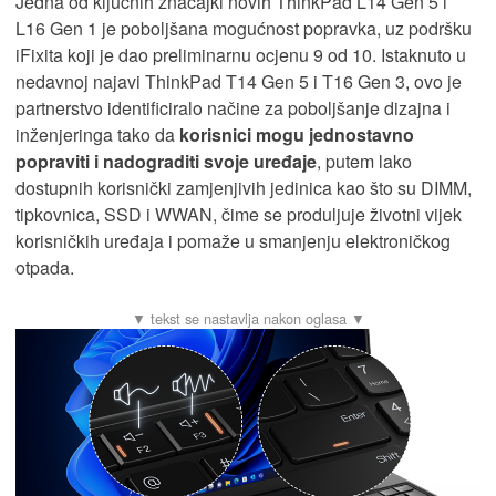
Jedna od ključnih značajki novih ThinkPad L14 Gen 5 i
L16 Gen 1 je poboljšana mogućnost popravka, uz podršku
iFixita koji je dao preliminarnu ocjenu 9 od 10. Istaknuto u
nedavnoj najavi ThinkPad T14 Gen 5 i T16 Gen 3, ovo je
partnerstvo identificiralo načine za poboljšanje dizajna i
inženjeringa tako da
korisnici mogu jednostavno
popraviti i nadograditi svoje uređaje
, putem lako
dostupnih korisnički zamjenjivih jedinica kao što su DIMM,
tipkovnica, SSD i WWAN, čime se produljuje životni vijek
korisničkih uređaja i pomaže u smanjenju elektroničkog
otpada.