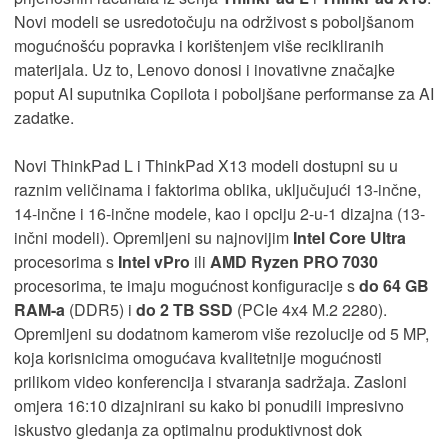
Novi modeli se usredotočuju na održivost s poboljšanom
mogućnošću popravka i korištenjem više recikliranih
materijala. Uz to, Lenovo donosi i inovativne značajke
poput AI suputnika Copilota i poboljšane performanse za AI
zadatke.
Novi ThinkPad L i ThinkPad X13 modeli dostupni su u
raznim veličinama i faktorima oblika, uključujući 13-inčne,
14-inčne i 16-inčne modele, kao i opciju 2-u-1 dizajna (13-
inčni modeli). Opremljeni su najnovijim
Intel Core Ultra
procesorima s
Intel vPro
ili
AMD Ryzen PRO 7030
procesorima, te imaju mogućnost konfiguracije s
do 64 GB
RAM-a
(DDR5) i
do 2 TB SSD
(PCIe 4x4 M.2 2280).
Opremljeni su dodatnom kamerom više rezolucije od 5 MP,
koja korisnicima omogućava kvalitetnije mogućnosti
prilikom video konferencija i stvaranja sadržaja. Zasloni
omjera 16:10 dizajnirani su kako bi ponudili impresivno
iskustvo gledanja za optimalnu produktivnost dok