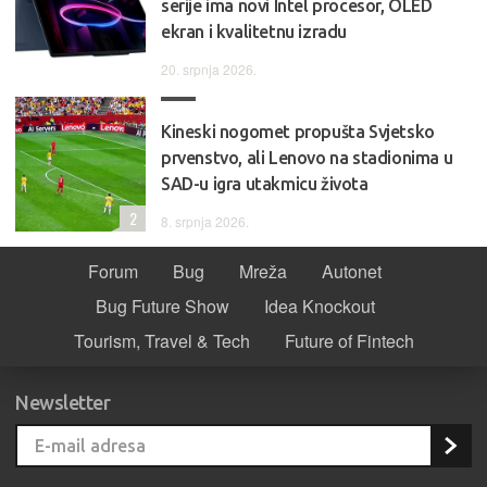
serije ima novi Intel procesor, OLED
ekran i kvalitetnu izradu
20. srpnja 2026.
Kineski nogomet propušta Svjetsko
prvenstvo, ali Lenovo na stadionima u
SAD-u igra utakmicu života
2
8. srpnja 2026.
Forum
Bug
Mreža
Autonet
Bug Future Show
Idea Knockout
Tourism, Travel & Tech
Future of Fintech
Newsletter