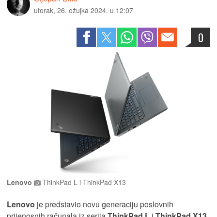
utorak, 26. ožujka 2024. u 12:07
0
Lenovo
ThinkPad L i ThinkPad X13
Lenovo
je predstavio novu generaciju poslovnih
prijenosnih računala iz serija
ThinkPad L
i
ThinkPad X13
.