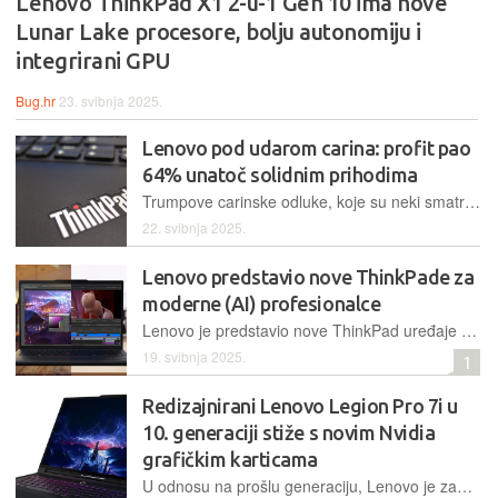
Lenovo ThinkPad X1 2-u-1 Gen 10 ima nove
Lunar Lake procesore, bolju autonomiju i
integrirani GPU
Bug.hr
23. svibnja 2025.
Lenovo pod udarom carina: profit pao
64% unatoč solidnim prihodima
Trumpove carinske odluke, koje su neki smatrali političkim teatrom, pokazale su da nose stvarne ekonomske posljedice za globalne tehnološke tvrtke.
22. svibnja 2025.
Lenovo predstavio nove ThinkPade za
moderne (AI) profesionalce
Lenovo je predstavio nove ThinkPad uređaje prilagođene potrebama modernih profesionalaca – od kreatora sadržaja i inženjera do korisnika koji rade u hibridnim timovima
19. svibnja 2025.
1
Redizajnirani Lenovo Legion Pro 7i u
10. generaciji stiže s novim Nvidia
grafičkim karticama
U odnosu na prošlu generaciju, Lenovo je zamijenio Intelove Raptor Lake s Arrow Lake Core Ultra procesorima, te donosi Nvidia Blackwell grafičke kartice uz promjene i u dizajnu kućišta