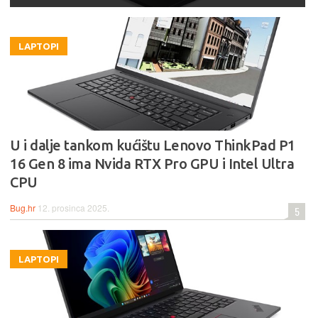
LAPTOPI
U i dalje tankom kućištu Lenovo ThinkPad P1
16 Gen 8 ima Nvida RTX Pro GPU i Intel Ultra
CPU
Bug.hr
12. prosinca 2025.
5
LAPTOPI