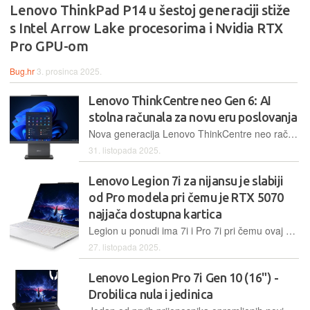
Lenovo ThinkPad P14 u šestoj generaciji stiže
s Intel Arrow Lake procesorima i Nvidia RTX
Pro GPU-om
Bug.hr
3. prosinca 2025.
Lenovo ThinkCentre neo Gen 6: AI
stolna računala za novu eru poslovanja
Nova generacija Lenovo ThinkCentre neo računala temelji se na AMD Ryzen AI 300 Series procesorima donosi praktične AI funkcije i poboljšane performanse
31. listopada 2025.
Lenovo Legion 7i za nijansu je slabiji
od Pro modela pri čemu je RTX 5070
najjača dostupna kartica
Legion u ponudi ima 7i i Pro 7i pri čemu ovaj model osim manjih dimenzija i blagih razlika u dizajnu donosi i slabije grafičke kartice gdje je najjača dostupna Nvidia RTX 5070. S druge strane, laptop ima napredni OLED ekran i kvalitetno aluminijsko kućište
27. listopada 2025.
Lenovo Legion Pro 7i Gen 10 (16") -
Drobilica nula i jedinica