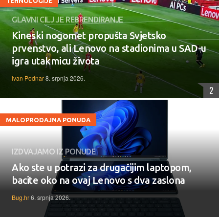
TEHNOLOGIJE
GLAVNI CILJ JE REBRENDIRANJE
Kineski nogomet propušta Svjetsko
prvenstvo, ali Lenovo na stadionima u SAD-u
igra utakmicu života
Ivan Podnar
8. srpnja 2026.
2
MALOPRODAJNA PONUDA
IZDVAJAMO IZ PONUDE
Ako ste u potrazi za drugačijim laptopom,
bacite oko na ovaj Lenovo s dva zaslona
Bug.hr
6. srpnja 2026.