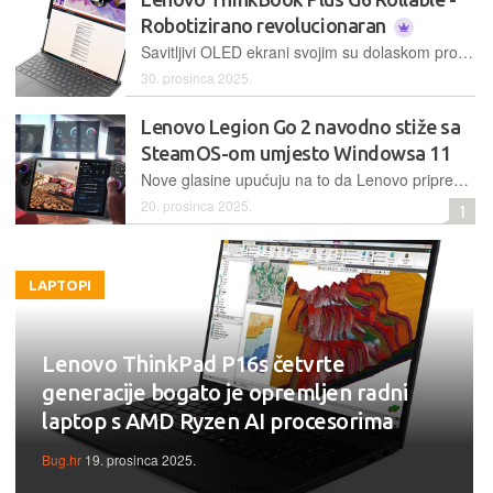
Robotizirano revolucionaran
Savitljivi OLED ekrani svojim su dolaskom proizvođačima raznih uređaja, pa tako i laptopa, dali razne ideje za njihovu implementaciju u nove, inovativne forme
30. prosinca 2025.
Lenovo Legion Go 2 navodno stiže sa
SteamOS-om umjesto Windowsa 11
Nove glasine upućuju na to da Lenovo priprema Legion Go 2 sa SteamOS-om za CES 2026, ciljajući na igrače koji žele snažan hardver, ali bez problema koje donosi Windows 11 na prijenosnim konzolama
20. prosinca 2025.
1
LAPTOPI
Lenovo ThinkPad P16s četvrte
generacije bogato je opremljen radni
laptop s AMD Ryzen AI procesorima
Bug.hr
19. prosinca 2025.