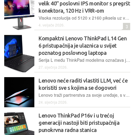
velik 40'' poslovni IPS monitor s pregršt
konektora, 120 Hz i VRR-om
Visoka rezolucija od 5120 x 2160 piksela uz velik broj konektora među kojima je i Thunderbolt 4 koji može isporučiti 140 W, naprednim poslovnim opcijama podjele zaslona ima i IPS Black panel dvostruko većeg kontrasta od standardnog, 120 Hz uz VRR podršku te blago zakrivljeni oblik i moderan dizajn
4. veljače 2026.
3
Kompaktni Lenovo ThinkPad L14 Gen
6 pristupačnija je ulaznica u svijet
poznatog poslovnog laptopa
Serija L među ThinkPad modelima označava jeftinije varijante koje zadržavaju dizajn, prepoznatljivu periferiju i još po koji detalj, no nude nešto slabije specifikacije i mogućnosti kako bi cijena ostala prihvatljivija
27. siječnja 2026.
Lenovo neće raditi vlastiti LLM, već će
koristiti sve s kojima se dogovori
Lenovo traži partnerstva za svoje uređaje, s više velikih jezičnih modela diljem svijeta. Cilj tvrtke je etablirati se kao globalni igrač u području umjetne inteligencije.
24. siječnja 2026.
Lenovo ThinkPad P16v i u trećoj
generaciji nastoji biti pristupačnija
punokrvna radna stanica