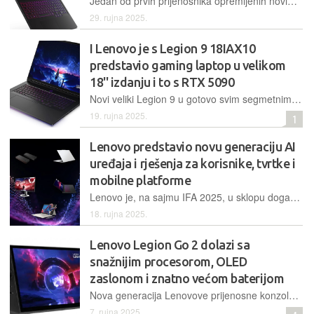
Jedan od prvih prijenosnika opremljenih novim Nvidijinim grafičkim karticama iz linije GeForce RTX 5000 donosi nenadmašne performanse, ali i cijenu koja ledi krv u žilama
29. rujna 2025.
I Lenovo je s Legion 9 18IAX10
predstavio gaming laptop u velikom
18'' izdanju i to s RTX 5090
Novi veliki Legion 9 u gotovo svim segmetnima ima najjači dostupan hardver za prijenosna računala, a najvažnije komponente su Nvidia RTX 5090 grafička kartica i Intelov Core Ultra 9 275HX procesor. Uz izrazito visoku cijenu dobije se još i bogata opremljenost te ekran visoke rezolucije i 240 Hz
19. rujna 2025.
1
Lenovo predstavio novu generaciju AI
uređaja i rješenja za korisnike, tvrtke i
mobilne platforme
Lenovo je, na sajmu IFA 2025, u sklopu događanja Lenovo Innovation World 2025 i pod sloganom Smarter AI for All, predstavio svoj najnoviji portfelj inovacija pokretanih umjetnom inteligencijom
18. rujna 2025.
Lenovo Legion Go 2 dolazi sa
snažnijim procesorom, OLED
zaslonom i znatno većom baterijom
Nova generacija Lenovove prijenosne konzole donosi značajno veću bateriju, što znači da će igrači moći izvući osjetno više igranja u usporedbi s prethodnim modelom
7. rujna 2025.