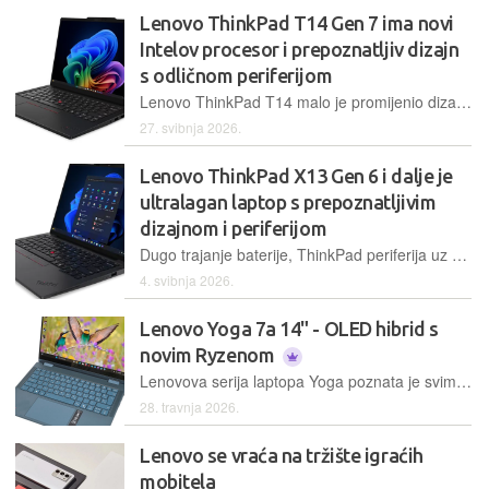
Lenovo ThinkPad T14 Gen 7 ima novi
Intelov procesor i prepoznatljiv dizajn
s odličnom periferijom
Lenovo ThinkPad T14 malo je promijenio dizajn, dodao novi Intelov Panther Lake procesor koji nije nužno korak naprijed, a i dalje se hvali odličnom periferijom te mogućnostima popravljanja i nadogradnje
27. svibnja 2026.
Lenovo ThinkPad X13 Gen 6 i dalje je
ultralagan laptop s prepoznatljivim
dizajnom i periferijom
Dugo trajanje baterije, ThinkPad periferija uz malu masu, magnezijsko kućište i kompaktne dimenzije dio su i šeste generacije popularne ThinkPad X13 serije. U Intelovoj inačici, laptop je opremljen Core Ultra procesorima Arrow Lake generacije i IPS ekranom
4. svibnja 2026.
Lenovo Yoga 7a 14" - OLED hibrid s
novim Ryzenom
Lenovova serija laptopa Yoga poznata je svima koji preferiraju konvertibilne uređaj – laptop koji istovremeno može odigrati i ulogu velikog tableta. Jedna od najnovijih modela u ovoj seriji jest Yoga 7a temeljena na procesorima iz nove AMD-ove serije Ryzen AI 400
28. travnja 2026.
Lenovo se vraća na tržište igraćih
mobitela