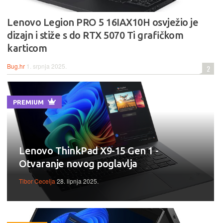
Lenovo Legion PRO 5 16IAX10H osvježio je
dizajn i stiže s do RTX 5070 Ti grafičkom
karticom
Bug.hr
1. srpnja 2025.
2
PREMIUM
Lenovo ThinkPad X9-15 Gen 1 -
Otvaranje novog poglavlja
Tibor Cecelja
28. lipnja 2025.