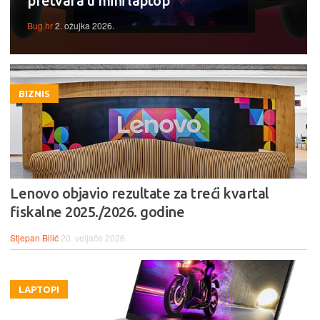
pretvara u mini laptop
Bug.hr
2. ožujka 2026.
BIZNIS
Lenovo objavio rezultate za treći kvartal
fiskalne 2025./2026. godine
Stjepan Bilić
20. veljače 2026.
LAPTOPI