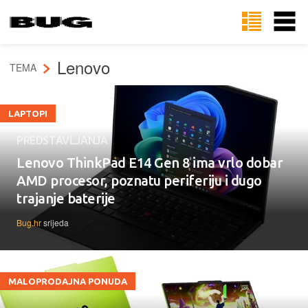
Lenovo
TEMA
LAPTOPI
PREDSTAVLJANJA
Lenovo ThinkPad E14 Gen 8 ima vrlo dobar
AMD procesor, poznatu periferiju i dugo
trajanje baterije
Bug.hr
srijeda
MALOPRODAJNA PONUDA