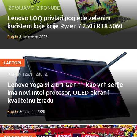
IZDVAJAMO IZ PONUDE
Lenovo LOQ privlači poglede zelenim
kućištem koje krije Ryzen 7 250 i RTX 5060
Bug.hr
4. kolovoza 2026.
LAPTOPI
PREDSTAVLJANJA
Lenovo Yoga 9i 2-u-1 Gen 11 kao vrh serije
ima novi Intel procesor, OLED ekran i
kvalitetnu izradu
Bug.hr
20. srpnja 2026.