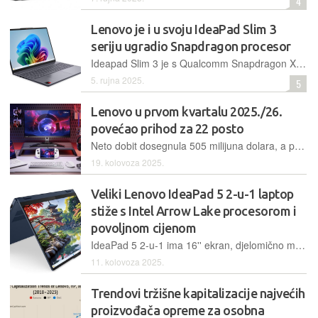
4
Lenovo je i u svoju IdeaPad Slim 3
seriju ugradio Snapdragon procesor
Ideapad Slim 3 je s Qualcomm Snapdragon X procesorom dobio performanse podjednake x86 konkurenciji u istom rangu uz značajno bolju autonomiju
5. rujna 2025.
5
Lenovo u prvom kvartalu 2025./26.
povećao prihod za 22 posto
Neto dobit dosegnula 505 milijuna dolara, a poslovanje s osobnim računalima ostvarilo najviši rast u 15 kvartala
19. kolovoza 2025.
Veliki Lenovo IdeaPad 5 2-u-1 laptop
stiže s Intel Arrow Lake procesorom i
povoljnom cijenom
IdeaPad 5 2-u-1 ima 16'' ekran, djelomično metalno kućište i najnoviju seriju Intelovih Core Ultra procesora, uz laptop stiže i stylus
11. kolovoza 2025.
Trendovi tržišne kapitalizacije najvećih
proizvođača opreme za osobna