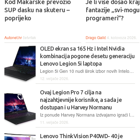
Kod Makarske prevozio
Je li više došao kraj
SUP dasku na skuteru –
fantazije „svi-mogu-
poprijeko
programeri“?
Autonet.hr
četvrtak
Drago Galić
4. kolovoza 2026.
OLED ekran sa 165 Hz i Intel Nvidia
kombinacija pogone desetu generaciju
Lenovo Legion 5i laptopa
Legion 5i Gen 10 nudi širok izbor novih Intelovih procesora, ali i ovaj stariji no i dalje moćni primjerak 13. generacije. Uz to laptop nudi OLED ekran naprednih mogućnosti i Nvidia RTX 5070 grafičku karticu za ispod 2000 eura
12. veljače 2026.
Ovaj Legion Pro 7 cilja na
najzahtjevnije korisnike, a sada je
dostupan i u Harvey Normanu
Iz ponude Harvey Normana izdvajamo igraći laptop kojeg se nitko ne bi posramio. Riječ je o Lenovo Legion Pro 7 16AFR10H modelu s Ryzenom 9 i RTX-om 5080
11. veljače 2026.
Lenovo ThinkVision P40WD- 40 je