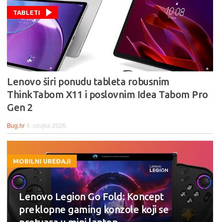
TABLETI
Lenovo širi ponudu tableta robusnim
ThinkTabom X11 i poslovnim Idea Tabom Pro
Gen 2
Bug.hr
4. ožujka 2026.
MOBILNI UREĐAJI
Lenovo Legion Go Fold: Koncept
preklopne gaming konzole koji se