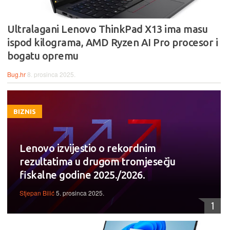
Ultralagani Lenovo ThinkPad X13 ima masu
ispod kilograma, AMD Ryzen AI Pro procesor i
bogatu opremu
Bug.hr
8. prosinca 2025.
BIZNIS
Lenovo izvijestio o rekordnim
rezultatima u drugom tromjesečju
fiskalne godine 2025./2026.
Stjepan Bilić
5. prosinca 2025.
1