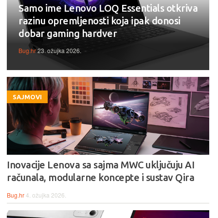
Samo ime Lenovo LOQ Essentials otkriva
razinu opremljenosti koja ipak donosi
dobar gaming hardver
Bug.hr
23. ožujka 2026.
SAJMOVI
Inovacije Lenova sa sajma MWC uključuju AI
računala, modularne koncepte i sustav Qira
Bug.hr
4. ožujka 2026.