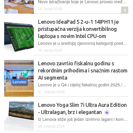
Novo istraživanje koje je Lenovo proveo među više od osam tisuća studenata u dobi od 18 do 25 godina otkriva da su tableti postali ključan alat u svakodnevnom studentskom životu
14. lipnja 2026.
4
Lenovo IdeaPad 5 2-u-1 14IPH11 je
pristupačna verzija konvertibilnog
laptopa s novim Intel CPU-om
Lenovo je u srednjoj cjenovnoj kategoriji predstavio 2-u-1 laptop pod IdeaPad brendom koji spaja kvalitetnu izradu, solidan novi Intelov Panther Lake procesor i solidnu opremljenost te autonomiju baterije
10. lipnja 2026.
Lenovo završio fiskalnu godinu s
rekordnim prihodima i snažnim rastom
AI segmenta
Lenovo je u Q4 i cijeloj fiskalnoj godini 2025./2026. zabilježio rekordan rast prihoda i dobiti te ojačao poziciju u segmentima infrastrukture, uređaja i usluga
31. svibnja 2026.
Lenovo Yoga Slim 7i Ultra Aura Edition
- Ultralagan, brz i elegantan
Iz Lenova stiže još jedan iznimno lagani i kompaktni laptop temeljen na novoj generaciji Intelovih procesora Panther Lake, ovaj puta pod okriljem poznate i priznate obitelji Yoga. Atraktivan dizajn, masa ispod jednog kilograma i OLED ekran – kako odoljeti?
29. svibnja 2026.