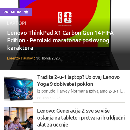
PREMIUM
LAPTOPI
Lenovo ThinkPad X1 Carbon Gen 14 FIFA
Edition - Perolaki maratonac poslovnog
karaktera
Lorenzo Pauković
30. lipnja 2026.
Tražite 2-u-1 laptop? Uz ovaj Lenovo
Yoga 9 dobivate i poklon
Iz ponude Harvey Normana izdvajamo 2-u-1 laptop koji se može pohvaliti premium izradom, dobrim specifikacijama i 14-inčnim OLED zaslonom
22. lipnja 2026.
Lenovo: Generacija Z sve se više
oslanja na tablete i pretvara ih u ključni
alat za učenje