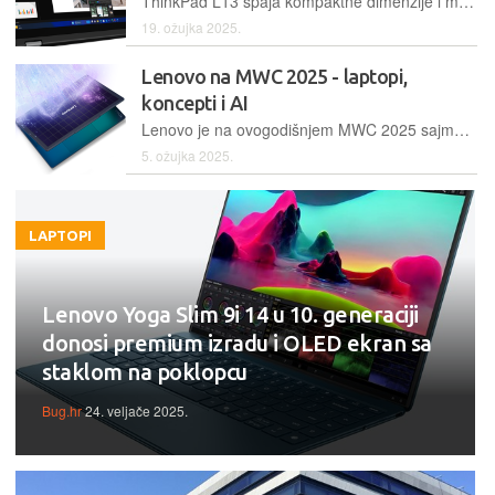
ThinkPad L13 spaja kompaktne dimenzije i malu masu s konvertibilnim dizajnom, pa se može koristiti kao tablet i dolazi sa stylusom. Hardverski se naslanja na Intel Core Ultra procesore i ima vrlo solidnu opremljenost
19. ožujka 2025.
Lenovo na MWC 2025 - laptopi,
koncepti i AI
Lenovo je na ovogodišnjem MWC 2025 sajmu u Barceloni predstavio nove modele prijenosnih računala, klasične i konceptualne, zatim jedinstvene Magic Bay dodatke te AI rješenja za mala i srednja poduzeća
5. ožujka 2025.
LAPTOPI
Lenovo Yoga Slim 9i 14 u 10. generaciji
donosi premium izradu i OLED ekran sa
staklom na poklopcu
Bug.hr
24. veljače 2025.