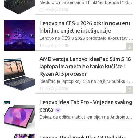
Među brojnim serijama ThinkPad brenda P16v nastoji se nametnuti kao prava radna stanica s nešto nižom cijenom, a oslanja se na profesionalne Nvidia Blackwell grafičke kartice i Intelove Core Ultra procesore Arrow Lake generacije
22. siječnja 2026.
Lenovo na CES‑u 2026 otkrio novu eru
hibridne umjetne inteligencije
Lenovo na CES-u 2026 predstavio ekosustav hibridne umjetne inteligencije koji povezuje osobne uređaje, cloud i enterprise infrastrukturu u jedinstveno AI iskustvo
19. siječnja 2026.
2
AMD verzija Lenovo IdeaPad Slim 5 16
laptopa ima metalno tanko kućište i
Ryzen AI 5 procesor
IdeaPad je laptop koji cilja na najširu publiku i za njih nudi relativno nisku cijenu, kvalitetnu izradu i oslanja se na AMD Ryzen AI 5 340 procesor te vrlo dobru autonomiju
13. siječnja 2026.
3
Lenovo Idea Tab Pro - Vrijedan svakog
centa
Dokaz da odličan tablet temeljen na Androidu ne mora nužno obarati svjetske rekorde u cijeni pokazuje Lenovo s Idea Tabom Pro
Lenovo ThinkBook Plus G6 Rollable -