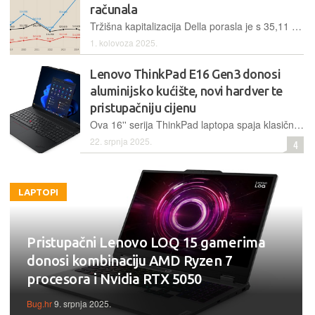
računala
Tržišna kapitalizacija Della porasla je s 35,11 milijardi američkih dolara u 2018. godini na 90,54 milijarde dolara do sredine ove godine
1. kolovoza 2025.
Lenovo ThinkPad E16 Gen3 donosi
aluminijsko kućište, novi hardver te
pristupačniju cijenu
Ova 16'' serija ThinkPad laptopa spaja klasične elemente poput poznate periferije s većom dijagonalom ekrana, vrlo dobrim specifikacijama i u novoj inačici aluminijskim kućištem
22. srpnja 2025.
4
LAPTOPI
Pristupačni Lenovo LOQ 15 gamerima
donosi kombinaciju AMD Ryzen 7
procesora i Nvidia RTX 5050
Bug.hr
9. srpnja 2025.