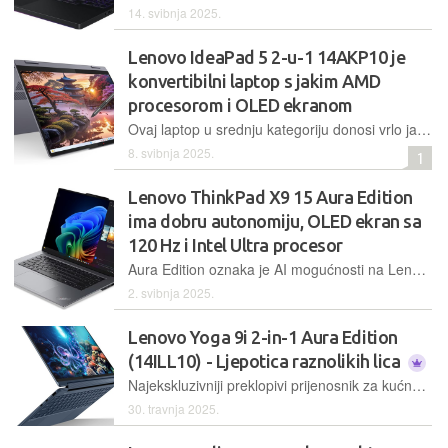
14. svibnja 2025.
Lenovo IdeaPad 5 2-u-1 14AKP10 je
konvertibilni laptop s jakim AMD
procesorom i OLED ekranom
Ovaj laptop u srednju kategoriju donosi vrlo jake perfromanse zahvaljujući AMD Ryzen AI 7 350 procesoru, raznolike načine korištenja zbog 2-u-1 dizajna te napredni OLED ekran
8. svibnja 2025.
1
Lenovo ThinkPad X9 15 Aura Edition
ima dobru autonomiju, OLED ekran sa
120 Hz i Intel Ultra procesor
Aura Edition oznaka je AI mogućnosti na Lenovo laptopima, a ovaj model oslanja se na Intelove Lunar Lake procesore s prilično sposobnom integriranom grafikum, ali i na premium izradu i OLED ekran
2. svibnja 2025.
Lenovo Yoga 9i 2-in-1 Aura Edition
(14ILL10) - Ljepotica raznolikih lica
Najekskluzivniji preklopivi prijenosnik za kućne korisnike ove godine donosi unaprijeđeni dizajn, prekrasni OLED ekran visoke razlučivosti te bitno poboljšanu autonomiju
30. travnja 2025.