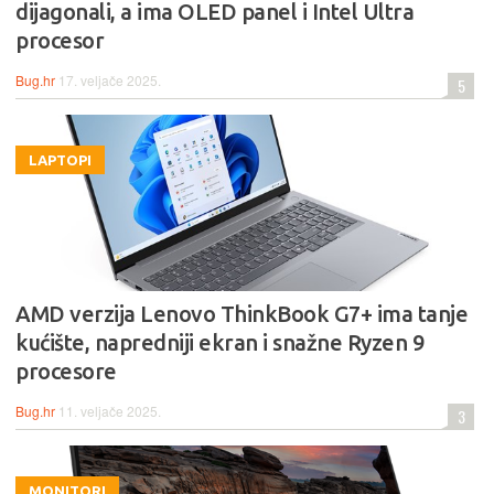
dijagonali, a ima OLED panel i Intel Ultra
procesor
Bug.hr
17. veljače 2025.
5
LAPTOPI
AMD verzija Lenovo ThinkBook G7+ ima tanje
kućište, napredniji ekran i snažne Ryzen 9
procesore
Bug.hr
11. veljače 2025.
3
MONITORI