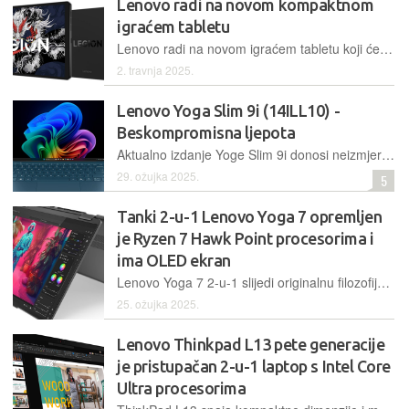
Lenovo radi na novom kompaktnom
igraćem tabletu
Lenovo radi na novom igraćem tabletu koji će, baš kao i aktualni model, imati 8,8-inčni zaslon. Uz to, imat će Qualcommov trenutno najjači SoC za mobitele, Snapdragon 8 Elite
2. travnja 2025.
Lenovo Yoga Slim 9i (14ILL10) -
Beskompromisna ljepota
Aktualno izdanje Yoge Slim 9i donosi neizmjerno lijep dizajn u kombinaciji s odličnim ekranom, a također, radi se o jednom od prvih laptopa temeljenih na Intelovoj najnovijoj mobilnoj platformi Evo Edition
29. ožujka 2025.
5
Tanki 2-u-1 Lenovo Yoga 7 opremljen
je Ryzen 7 Hawk Point procesorima i
ima OLED ekran
Lenovo Yoga 7 2-u-1 slijedi originalnu filozofiju Yoga laptopa u vidu mogućnosti korištenja u više načina rada sve do tablet moda. Uz to, Yoga 7 dolazi s AMD Ryzen procesorima i ima OLED panel preciznih boja i ogromnog kontrasta
25. ožujka 2025.
Lenovo Thinkpad L13 pete generacije
je pristupačan 2-u-1 laptop s Intel Core
Ultra procesorima