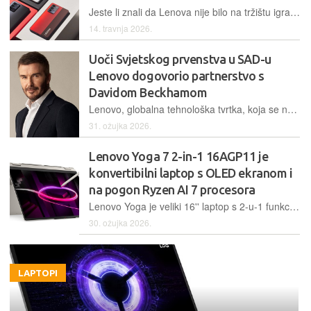
Jeste li znali da Lenova nije bilo na tržištu igraćih mobitela već četiri godine? Nismo ni mi, ali evo ih opet
14. travnja 2026.
Uoči Svjetskog prvenstva u SAD-u
Lenovo dogovorio partnerstvo s
Davidom Beckhamom
Lenovo, globalna tehnološka tvrtka, koja se nalazi na 196. mjestu na globalnoj Fortune 500 listi te posluje na 180 tržišta diljem svijeta, danas je potvrdilo globalno partnerstvo s Davidom Beckhamom, povezujući jednu od najpoznatijih osoba na svijetu i jednu od vodećih svjetskih tehnoloških tvrtki
31. ožujka 2026.
Lenovo Yoga 7 2-in-1 16AGP11 je
konvertibilni laptop s OLED ekranom i
na pogon Ryzen AI 7 procesora
Lenovo Yoga je veliki 16'' laptop s 2-u-1 funkcionalnosti čije su najjače strane privlačan dizajn, tanak profil i napredni OLED ekran. Novi AMD procesor nije među najjačima, ali je dovoljno snažan za svakodnevni rad
30. ožujka 2026.
LAPTOPI