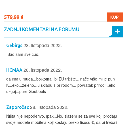
579,99 €
KUPI
ZADNJI KOMENTARI NA FORUMU
28. listopada 2022.
Gebirgs
Sad sam sve cuo.
28. listopada 2022.
HCMAA
da imaju muda...bojkotirali bi EU tržište...inače više mi je pun
K...eko...zeleno...u skladu s prirodom... povratak prirodi...eko
uzgoj...pure Goebbels
28. listopada 2022.
Zaporožac
Ništa nije nepoderivo, ipak...No, slažem se za sve koji prodaju
svoje modele mobitela koji koštaju preko tisuću €, da bi trebali