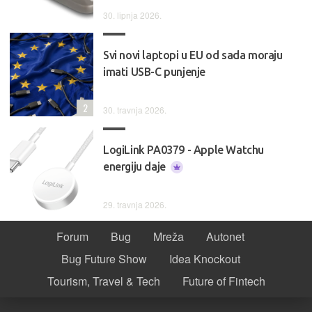
30. lipnja 2026.
Svi novi laptopi u EU od sada moraju
imati USB-C punjenje
2
30. travnja 2026.
LogiLink PA0379 - Apple Watchu
energiju daje
29. travnja 2026.
Forum
Bug
Mreža
Autonet
Bug Future Show
Idea Knockout
Tourism, Travel & Tech
Future of Fintech