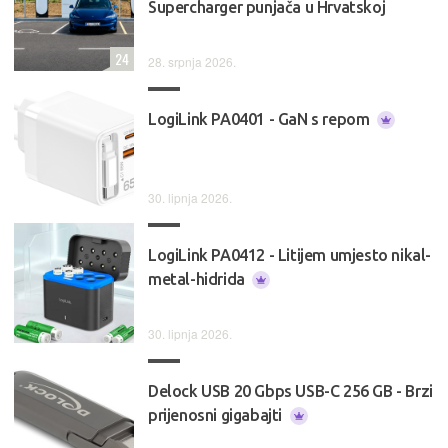
Supercharger punjača u Hrvatskoj
24
28. srpnja 2026.
LogiLink PA0401 - GaN s repom
30. lipnja 2026.
LogiLink PA0412 - Litijem umjesto nikal-
metal-hidrida
30. lipnja 2026.
Delock USB 20 Gbps USB-C 256 GB - Brzi
prijenosni gigabajti