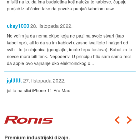
misliti na to, da ima budaletina koji natežu te kablove, čupaju
punjač iz utičnice tako da povuku punjač kabelom usw.
28. listopada 2022.
ukay1000
Ne velim ja da nema ekipe koja ne pazi na svoje stvari (kao
kabel npr), ali to da su im kablovi uzasne kvalitete i najgori od
svih - to je cinjenica (googlajte, imate hrpu testova). Kabel za te
novce mora biti tenk. Nepoderiv. U principu htio sam samo reci
da apple-ovo vajnanje oko elektronickog o...
27. listopada 2022.
jglllllll
jel to na slici iPhone 11 Pro Max
Premium industrijski dizajn.