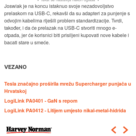
Joswiak je na koncu istaknuo svoje nezadovoljstvo
prelaskom na USB-C, rekavši da su adapteri za punjenje s
odvojim kabelima riješili problem standardizacije. Tvrdi,
također, i da će prelazak na USB-C stvoriti mnogo e-
otpada, jer će korisnici biti prisiljeni kupovati nove kabele i
bacati stare u smeće.
VEZANO
Tesla značajno proširila mrežu Supercharger punjača u
Hrvatskoj
LogiLink PA0401 - GaN s repom
LogiLink PA0412 - Litijem umjesto nikal-metal-hidrida