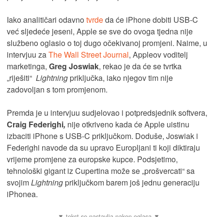
Iako analitičari odavno
tvrde
da će iPhone dobiti USB-C
već sljedeće jeseni, Apple se sve do ovoga tjedna nije
službeno oglasio o toj dugo očekivanoj promjeni. Naime, u
intervjuu za
The Wall Street Journal
, Appleov voditelj
marketinga,
Greg Joswiak
, rekao je da će se tvrtka
„riješiti“
Lightning
priključka, iako njegov tim nije
zadovoljan s tom promjenom.
Premda je u intervjuu sudjelovao i potpredsjednik softvera,
Craig Federighi
,
nije otkriveno kada će Apple uistinu
izbaciti iPhone s USB-C priključkom. Doduše, Joswiak i
Federighi navode da su upravo Europljani ti koji diktiraju
vrijeme promjene za europske kupce. Podsjetimo,
tehnološki gigant iz Cupertina može se „prošvercati“ sa
svojim
Lightning
priključkom barem još jednu generaciju
iPhonea.