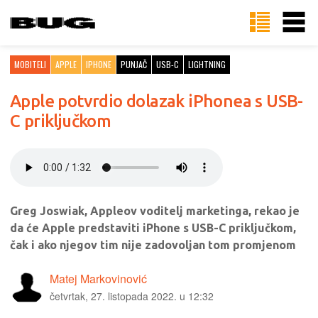
MOBITELI
APPLE
IPHONE
PUNJAČ
USB-C
LIGHTNING
Apple potvrdio dolazak iPhonea s USB-
C priključkom
Greg Joswiak, Appleov voditelj marketinga, rekao je
da će Apple predstaviti iPhone s USB-C priključkom,
čak i ako njegov tim nije zadovoljan tom promjenom
Matej Markovinović
četvrtak, 27. listopada 2022. u 12:32