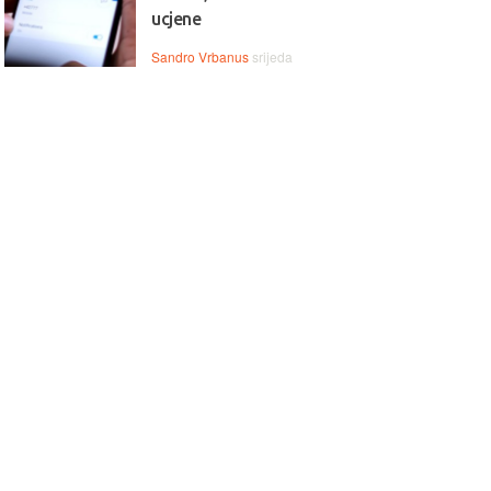
ucjene
Sandro Vrbanus
srijeda
 Snažan, brz i moderan,
💻🌈 Lenovo Yoga 9 – premi
ovo IdeaPad Slim 3 nudi
2‑in‑1 snaga, elegancija i
unske performanse za
vrhunske performanse za rad
duktivnost, multitasking i
uživanje bez kompromisa!