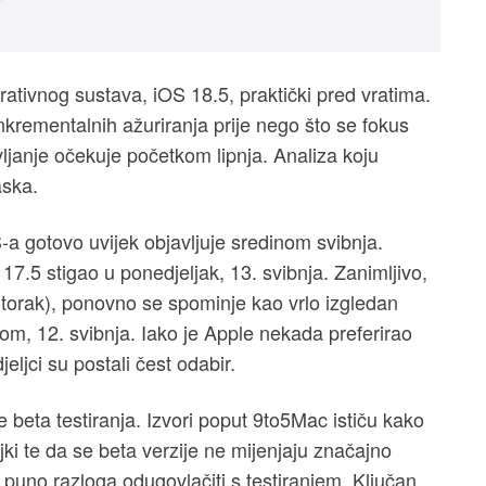
rativnog sustava, iOS 18.5, praktički pred vratima.
inkrementalnih ažuriranja prije nego što se fokus
vljanje očekuje početkom lipnja. Analiza koju
aska.
-a gotovo uvijek objavljuje sredinom svibnja.
7.5 stigao u ponedjeljak, 13. svibnja. Zanimljivo,
utorak), ponovno se spominje kao vrlo izgledan
om, 12. svibnja. Iako je Apple nekada preferirao
eljci su postali čest odabir.
 beta testiranja. Izvori poput 9to5Mac ističu kako
ki te da se beta verzije ne mijenjaju značajno
puno razloga odugovlačiti s testiranjem. Ključan