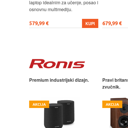
e.
laptop idealnim za učenje, posao i
osnovnu multimediju.
579,99 €
679,99 €
KUPI
KUPI
iji!
Premium industrijski dizajn.
Pravi britan
zvučnik.
AKCIJA
AKCIJA