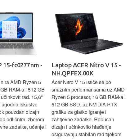
rad
 15-fc0277nm -
Laptop ACER Nitro V 15 -
La
NH.QPFEX.00K
Sl
inira AMD Ryzen 5
Acer Nitro V 15 ističe se po
Len
6 GB RAM-a i 512 GB
snažnim performansama uz AMD
Ryz
učinkovit rad. 15,6"
Ryzen 5 procesor, 16 GB RAM-a i
TB 
a ugodno iskustvo
512 GB SSD, uz NVIDIA RTX
dov
dok pouzdan dizajn
grafiku za glatko igranje i
pru
ptop odličnim izborom
zahtjevne zadatke. Robusan
dok
ne zadatke, učenje i
dizajn i učinkovito hlađenje
mul
osiguravaju stabilan rad tijekom
pro