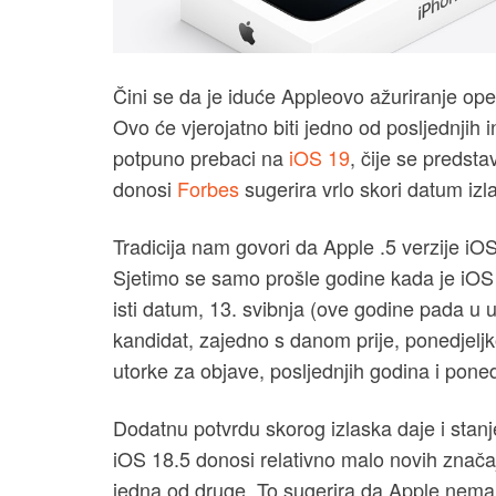
Čini se da je iduće Appleovo ažuriranje ope
Ovo će vjerojatno biti jedno od posljednjih 
potpuno prebaci na
iOS 19
, čije se predsta
donosi
Forbes
sugerira vrlo skori datum izl
Tradicija nam govori da Apple .5 verzije iOS
Sjetimo se samo prošle godine kada je iOS 1
isti datum, 13. svibnja (ove godine pada u 
kandidat, zajedno s danom prije, ponedjeljk
utorke za objave, posljednjih godina i ponedj
Dodatnu potvrdu skorog izlaska daje i stanje
iOS 18.5 donosi relativno malo novih značaj
jedna od druge. To sugerira da Apple nema 