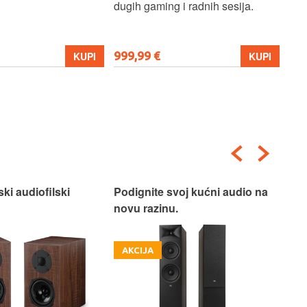
dugih gaming i radnih sesija.
999,99 €
699
KUPI
KUPI
ski audiofilski
Podignite svoj kućni audio na
Nas
novu razinu.
Box
AKCIJA
A