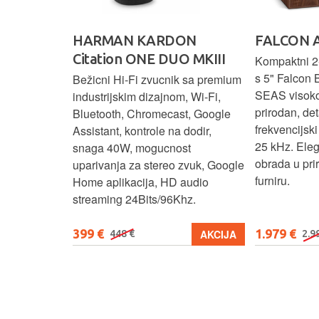
HARMAN KARDON
FALCON 
Citation ONE DUO MKIII
 elegantnog
Kompaktni 2-
vuka za
s 5" Falcon 
Bežicni Hi-Fi zvucnik sa premium
.
SEAS visok
industrijskim dizajnom, Wi-Fi,
prirodan, det
Bluetooth, Chromecast, Google
frekvencijsk
Assistant, kontrole na dodir,
25 kHz. Ele
snaga 40W, mogucnost
obrada u pr
uparivanja za stereo zvuk, Google
furniru.
Home aplikacija, HD audio
streaming 24Bits/96Khz.
399 €
1.979 €
KUPI
AKCIJA
448 €
2.9