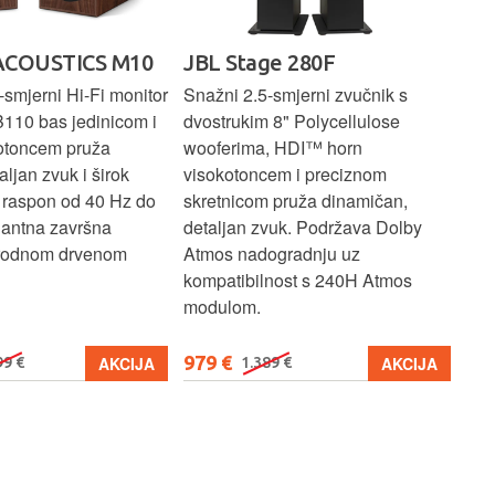
ACOUSTICS M10
JBL Stage 280F
PR
E
smjerni Hi-Fi monitor
Snažni 2.5-smjerni zvučnik s
B110 bas jedinicom i
dvostrukim 8" Polycellulose
Kom
otoncem pruža
wooferima, HDI™ horn
zvu
aljan zvuk i širok
visokotoncem i preciznom
bas
i raspon od 40 Hz do
skretnicom pruža dinamičan,
1" 
gantna završna
detaljan zvuk. Podržava Dolby
vis
irodnom drvenom
Atmos nadogradnju uz
zvu
kompatibilnost s 240H Atmos
za 
modulom.
979 €
27
AKCIJA
AKCIJA
99 €
1.389 €