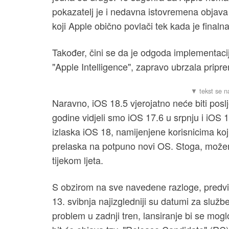
pokazatelj je i nedavna istovremena objava
koji Apple obično povlači tek kada je finalna 
Također, čini se da je odgoda implementacij
"Apple Intelligence", zapravo ubrzala pripr
Naravno, iOS 18.5 vjerojatno neće biti posl
godine vidjeli smo iOS 17.6 u srpnju i iOS 
izlaska iOS 18, namijenjene korisnicima koji
prelaska na potpuno novi OS. Stoga, možemo 
tijekom ljeta.
S obzirom na sve navedene razloge, predviđan
13. svibnja najizgledniji su datumi za služb
problem u zadnji tren, lansiranje bi se mogl