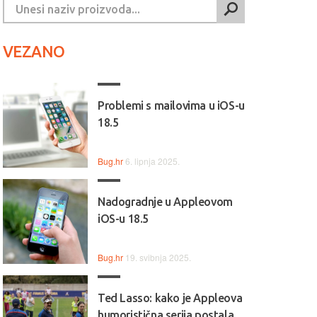
VEZANO
Problemi s mailovima u iOS-u
18.5
Bug.hr
6. lipnja 2025.
Nadogradnje u Appleovom
iOS-u 18.5
Bug.hr
19. svibnja 2025.
Ted Lasso: kako je Appleova
humoristična serija postala