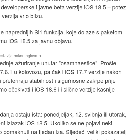
 developerske i javne beta verzije iOS 18.5 – potez
verzija vrlo blizu.
e naprednijih Siri funkcija, koje dolaze s paketom
emu iOS 18.5 za javnu objavu.
jednje ažuriranje unutar "osamnaestice". Prošle
17.6.1 u kolovozu, pa čak i iOS 17.7 verzije nakon
 preferiraju stabilnost i sigurnosne zakrpe prije
očekivati i iOS 18.6 ili slične verzije kasnije
ja ostaju ista: ponedjeljak, 12. svibnja ili utorak,
eni izlazak iOS 18.5. Ukoliko se ne pojavi neki
o pomaknuti na tjedan iza. Sljedeći veliki pokazatelj