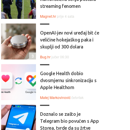
streaming fenomen
Magnet.hr
prije 4 sata
OpenAI-jev novi uređaj bit će
veličine hokejaškog paka i
skuplji od 300 dolara
9
Bug.hr
jučer 06:30
Google Health dobio
dvosmjernu sinkronizaciju s
Apple Healthom
Matej Markovinović
četvrtak
Doznalo se zašto je
Telegram bio povučen s App
Storea, tvrde da su žrtve