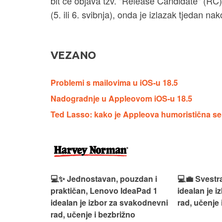
bit će objava tzv. "Release Candidate" (RC
(5. ili 6. svibnja), onda je izlazak tjedan na
VEZANO
Problemi s mailovima u iOS-u 18.5
Nadogradnje u Appleovom iOS-u 18.5
Ted Lasso: kako je Appleova humoristična se
n, Lenovo
💻✨ Jednostavan, pouzdan i
💻💼 Svestr
si odličan
praktičan, Lenovo IdeaPad 1
idealan je 
nosti za
idealan je izbor za svakodnevni
rad, učenje 
rad, učenje i bezbrižno