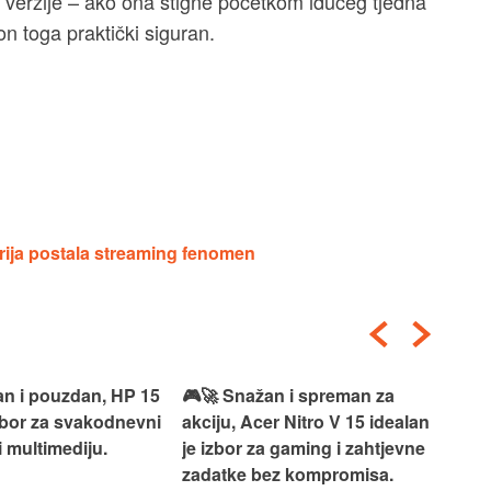
) verzije – ako ona stigne početkom idućeg tjedna
kon toga praktički siguran.
rija postala streaming fenomen
an i pouzdan, HP 15
🎮🚀 Snažan i spreman za
🎯⚡
izbor za svakodnevni
akciju, Acer Nitro V 15 idealan
Len
i multimediju.
je izbor za gaming i zahtjevne
vrh
zadatke bez kompromisa.
pro