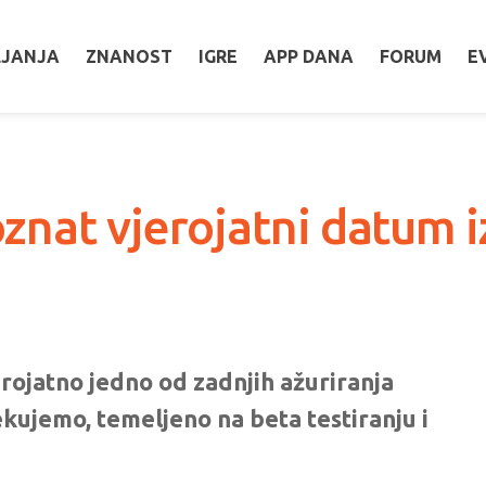
LJANJA
ZNANOST
IGRE
APP DANA
FORUM
E
znat vjerojatni datum i
erojatno jedno od zadnjih ažuriranja
ekujemo, temeljeno na beta testiranju i