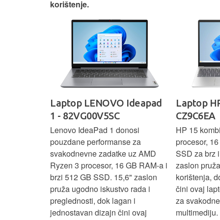
korištenje.
IdeaPad
Laptop LENOVO Ideapad
Laptop HP
SC
1 - 82VG00V5SC
CZ9C6EA
 3 s Ryzen 5
Lenovo IdeaPad 1 donosi
HP 15 komb
RAM-a nudi
pouzdane performanse za
procesor, 1
še aplikacija
svakodnevne zadatke uz AMD
SSD za brz i 
 moderan
Ryzen 3 procesor, 16 GB RAM-a i
zaslon pruž
D
brzi 512 GB SSD. 15,6" zaslon
korištenja, 
up podacima,
pruža ugodno iskustvo rada i
čini ovaj la
izbor za
preglednosti, dok lagan i
za svakodnev
kuće i
jednostavan dizajn čini ovaj
multimediju.