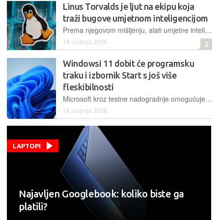
Linus Torvalds je ljut na ekipu koja
traži bugove umjetnom inteligencijom
Prema njegovom mišljenju, alati umjetne inteligencije su izvrsni "samo ako stvarno pomažu, a ne uzrokuju nepotrebnu bol i besmisleni lažni rad"
18. svibnja 2026.
3
Windowsi 11 dobit će programsku
traku i izbornik Start s još više
fleskibilnosti
Microsoft kroz testne nadogradnje omogućuje premještanje programske trake, smanjenje njezine veličine te jednostavnije upravljanje elementima izbornika Start radi veće produktivnosti i privatnosti
18. svibnja 2026.
LAPTOPI
Najavljen Googlebook: koliko biste ga
platili?