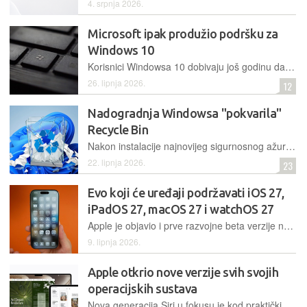
4. srpnja 2026.
Microsoft ipak produžio podršku za
Windows 10
Korisnici Windowsa 10 dobivaju još godinu dana sigurnosnih nadogradnji. Podrška je prvotno trebala završiti ovoga listopada, no Microsoft ju je produljio do listopada 2027. godine
26. lipnja 2026.
12
Nadogradnja Windowsa "pokvarila"
Recycle Bin
Nakon instalacije najnovijeg sigurnosnog ažuriranja za Windowse, korisnici su primijetili prikaz internih sistemskih naziva umjesto originalnih imena datoteka prilikom pražnjenja Recycle Bina
22. lipnja 2026.
23
Evo koji će uređaji podržavati iOS 27,
iPadOS 27, macOS 27 i watchOS 27
Apple je objavio i prve razvojne beta verzije novih operacijskih sustava, dok se stabilne verzije očekuju kasnije ove godine, vjerojatno nakon predstavljanja novih iPhonea
9. lipnja 2026.
Apple otkrio nove verzije svih svojih
operacijskih sustava
Nova generacija Siri u fokusu je kod praktički svakog novog Appleovog operacijskog sustava, ali to ipak nije jedini novitet