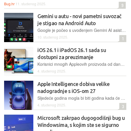
Bug.hr
11. studenog 2025.
9
Gemini u autu - novi pametni suvozač
je stigao na Android Auto
Google je počeo s uvođenjem Gemini AI asistenta na Android Auto, koji zamjenjuje dosadašnji Google Assistant. Očekujte pametnije razgovore, prijevode u stvarnom vremenu i dublju integraciju s aplikacijama
10. studenog 2025.
1
iOS 26.1 i iPadOS 26.1 sada su
dostupni za preuzimanje
Korisnici mnogih Appleovih proizvoda od danas mogu preuzeti nove inačice operativnih sustava koje donose blaga poboljšanja i neke popravke
4. studenog 2025.
Apple Intelligence dobiva velike
nadogradnje s iOS-om 27
Sljedeće godina mogla bi biti godina kada će Apple konačno zakoračiti u svijet generativnog AI-a kojem već neko vrijeme dominiraju OpenAI i Google
4. studenog 2025.
3
Microsoft zakrpao dugogodišnji bug u
Windowsima, s kojim ste se sigurno