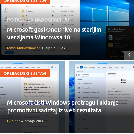
OPERACIJSKI SUSTAVI
POTICAJ ZA NADOGRADNJU
Microsoft gasi OneDrive na starijim
verzijama Windowsa 10
Matej Markovinović
21. srpnja 2026.
2
OPERACIJSKI SUSTAVI
Microsoft čisti Windows pretragu i uklanja
promotivni sadržaj iz web rezultata
Bug.hr
14. srpnja 2026.