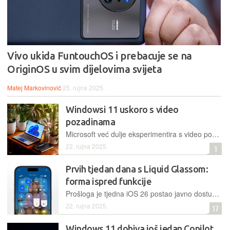
Vivo ukida FuntouchOS i prebacuje se na
OriginOS u svim dijelovima svijeta
Matej Markovinović
25. rujna 2025.
Windowsi 11 uskoro s video
pozadinama
Microsoft već dulje eksperimentira s video pozadinama u Windowsima 11, a sada je konačno stigao i neki 'opipljivi' rezultat
22. rujna 2025.
1
Prvih tjedan dana s Liquid Glassom:
forma ispred funkcije
Prošloga je tjedna iOS 26 postao javno dostupan, a s njime smo dobili i famozno "tekuće staklo" kao novi Appleov dizajnerski smjer u korisničkim sučeljima. Evo što smo u prvim danima korištenja primijetili
22. rujna 2025.
17
Windows 11 dobiva još jedan Copilot