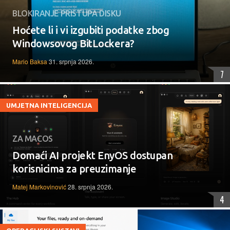
BLOKIRANJE PRISTUPA DISKU
Hoćete li i vi izgubiti podatke zbog
Windowsovog BitLockera?
Mario Baksa
31. srpnja 2026.
7
UMJETNA INTELIGENCIJA
ZA MACOS
Domaći AI projekt EnyOS dostupan
korisnicima za preuzimanje
Matej Markovinović
28. srpnja 2026.
4