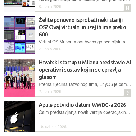
8. lipnja 2026.
14
Želite ponovno isprobati neki stariji
OS? Ovaj virtualni muzej ih ima preko
600
Virtual OS Museum obuhvaća gotovo cijelu povijest računalstva, od Manchester Babyja iz 1948., preko nekih manje poznatih OS-ova, pa sve do ranih verzija Androida
7. lipnja 2026.
Hrvatski startup u Milanu predstavio AI
operativni sustav kojim se upravlja
glasom
Prema riječima razvojnog tima, EnyOS je osmišljen kao lokalno orijentirano rješenje koje privatnost korisnika stavlja u prvi plan
2. lipnja 2026.
2
Apple potvrdio datum WWDC-a 2026
Osim predstavljanja novih verzija operacijskih sustava, očekuje se i da će Apple velik dio događaja posvetiti pametnijoj Siri
19. svibnja 2026.