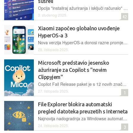
susreli
Opcija "instaliraj ažuriranja i isključi računalo" u pravilu nije činila opisano, već je nakon instaliranja ažuriranja računalo samo resetirala. Čudnovati problem zahvaćao je Windowse 10 i 11, a sad je riješen
3. studenog 2025.
42
Xiaomi započeo globalno uvođenje
HyperOS-a 3
Nova verzija HyperOS-a donosi razne promjene, među kojima se posebno ističe blago redizajnirano sučelje, osvježen izgled sustavnih aplikacija te bolja optimizacija baterije
28. listopada 2025.
Microsoft predstavio jesensko
ažuriranje za Copilot s "novim
Clippyjem"
Copilot Fall Release paket je s 12 novih značajki koje AI asistenta čine osobnijim i korisnijim, pamti podatke o korisniku, povezuje ga s drugima i brine o njemu, a ima i zanimljiv avatar dostupan po želji
27. listopada 2025.
1
File Explorer blokira automatski
pregled datoteka preuzetih s Interneta
Najnovija nadogradnja za Windowse automatski blokira pretpregled datoteka skinutih s Interneta kako bi se spriječilo curenje osjetljivih vjerodajnica putem ranjivosti u File Exploreru
24. listopada 2025.
3