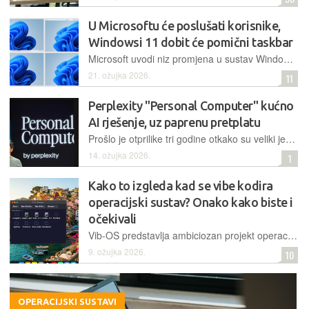
U Microsoftu će poslušati korisnike,
Windowsi 11 dobit će pomični taskbar
Microsoft uvodi niz promjena u sustav Windows 11, fokusirajući se na personalizaciju sučelja, optimizaciju AI-ja te veću kontrolu nad ažuriranjima sustava, sve prema zahtjevima korisnika
21. ožujka 2026.
11
Perplexity "Personal Computer" kućno
AI rješenje, uz paprenu pretplatu
Prošlo je otprilike tri godine otkako su veliki jezični modeli, potaknuti lansiranjem ChatGPT-a krajem 2022., postali dostupni široj publici, nova faza je AI koji ne živi u pregledniku, nego na kućnoj mreži, na vlastitim uređajima, s pristupom osobnim datotekama. Za dio čitatelja ovo nije novost; entuzijasti koji prate scenu lokalne AI-infrastrukture eksperimentiraju s tim godinama. No trendovi se ubrzavaju, alati se pojednostavljuju, a komercijalni igrači poput Perplexitya počinju nuditi gotova rješenja.
14. ožujka 2026.
1
Kako to izgleda kad se vibe kodira
operacijski sustav? Onako kako biste i
očekivali
Vib-OS predstavlja ambiciozan projekt operacijskog sustava građenog od nule po principu vibe kodiranja, no dobar je samo kao koncept – jer je korištenje otežano, kôd loš, a mnogo toga ne radi
9. ožujka 2026.
10
OPERACIJSKI SUSTAVI