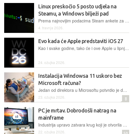
Linux preskočio 5 posto udjela na
Steamu, a Windows bilježi pad
Prema najnovijim podacima Steam ankete za ožujak 2026., Linux je dosegao rekordnih 5,33 posto tržišnog udjela. Uspjeh Steam Decka i zrelost Protona ključni su faktori, dok Windows bilježi pad
4. travnja 2026.
Evo kada će Apple predstaviti iOS 27
Kao i svake godine, tako će i ove Apple u lipnju održati WWDC, a na prvom će danu konferencije tradicionalno predstaviti nove verzije svojih operativnih sustava
24. ožujka 2026.
Instalacija Windowsa 11 uskoro bez
Microsoft računa?
Jedan od direktora u Microsoftu potvrdio je da inženjeri rade na uklanjanju obveze korištenja Microsoft računa prilikom postavljanja Windowsa 11. Ova promjena ispunila bi jednu od najvećih želja korisnika
23. ožujka 2026.
8
PC je mrtav. Dobrodošli natrag na
mainframe
Industrija upravo zatvara krug koji je otvorila prije mnogo godina. Vaše računalo opet je terminal. Ovaj put se naplaćuje pretplata
22. ožujka 2026.
50