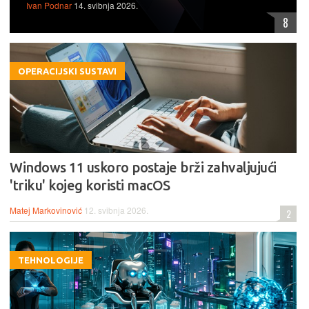
Ivan Podnar
14. svibnja 2026.
8
OPERACIJSKI SUSTAVI
Windows 11 uskoro postaje brži zahvaljujući
'triku' kojeg koristi macOS
Matej Markovinović
12. svibnja 2026.
2
TEHNOLOGIJE