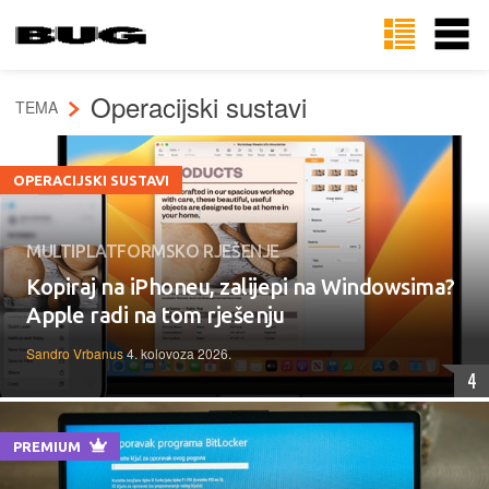
Operacijski sustavi
TEMA
OPERACIJSKI SUSTAVI
MULTIPLATFORMSKO RJEŠENJE
Kopiraj na iPhoneu, zalijepi na Windowsima?
Apple radi na tom rješenju
Sandro Vrbanus
4. kolovoza 2026.
4
PREMIUM