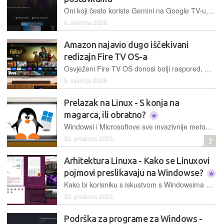
Oni koji često koriste Gemini na Google TV-u, uskoro će imati puno više opcija te će uz pomoć AI-a moći generirati vizualni sadržaj izravno na TV-u
6. siječnja 2026.
Amazon najavio dugo iščekivani
redizajn Fire TV OS-a
Osvježeni Fire TV OS donosi bolji raspored, modernije funkcije i osjetno brže upravljanje cijelim sučeljem. Moći će ga se isprobati već sljedećeg mjeseca
5. siječnja 2026.
Prelazak na Linux - S konja na
magarca, ili obratno?
Windowsi i Microsoftove sve invazivnije metode sve više vam idu na živce? Želite da računalo radi onako kako vi želite, a ne da se vi vladate onako kako Microsoft i Windowsi od vas traže? Probajte Linux – mogao bi vas ugodno iznenaditi!
30. prosinca 2025.
2
Arhitektura Linuxa - Kako se Linuxovi
pojmovi preslikavaju na Windowse?
Kako bi korisniku s iskustvom s Windowsima bilo jasnije što u Linuxu odgovara kojim komponentama u Windowsima, korisno je povući izravne paralele između nekih koncepata
30. prosinca 2025.
Podrška za programe za Windows -