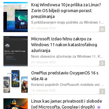
Kraj Windowsa 10 je prilika za Linux?
Zorin OS bilježi ogroman porast
preuzimanja
S približavanjem kraja podrške za Windows 10, mnogi korisnici traže alternative. Linux distribucija Zorin OS zabilježila je 100.000 preuzimanja u samo dva dana, od čega je velik dio s Windows sustava
22. listopada 2025.
85
Microsoft izdao hitnu zakrpu za
Windows 11 nakon katastrofalnog
ažuriranja
Novo obavezno ažuriranje za Windows 11, KB5066835, uzrokuje brojne probleme, od prekida mrežnih veza do blokiranja periferije. Microsoft je potvrdio izdavanje hitne zakrpe
20. listopada 2025.
8
OnePlus predstavio OxygenOS 16 s
više AI-a
Korisnici pojedinih OnePlusovih mobitela već će od ovoga mjeseca početi dobivati ažuriranje na novi OxygenOS 16, koji, među ostalom, donosi više AI značajki i bolju fluidnost kroz cijelo slučelje
19. listopada 2025.
2
Linux kao jamac privatnosti i slobode
(od Microsofta, Googlea i drugih)