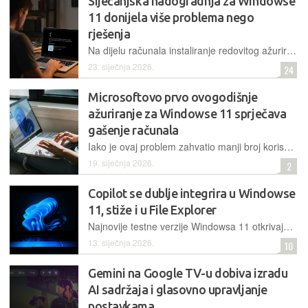
Siječanjska nadogradnja za Windowse
11 donijela više problema nego
rješenja
Na dijelu računala instaliranje redovitog ažuriranja posljednjih dana uzrokuje crni ekran i povremene padove sustava, često povezane s Nvidia ili AMD grafičkim karticama, kao i probleme s aplikacijama
23. siječnja 2026.
24
Microsoftovo prvo ovogodišnje
ažuriranje za Windowse 11 sprječava
gašenje računala
Iako je ovaj problem zahvatio manji broj korisnika, Microsoft je ponovno bio prisiljen reagirati hitnom zakrpom
19. siječnja 2026.
2
Copilot se dublje integrira u Windowse
11, stiže i u File Explorer
Najnovije testne verzije Windowsa 11 otkrivaju skriveni gumb koji bi mogao uvesti Copilot bočnu traku izravno u File Explorer za rad s datotekama
13. siječnja 2026.
10
Gemini na Google TV-u dobiva izradu
AI sadržaja i glasovno upravljanje
postavkama