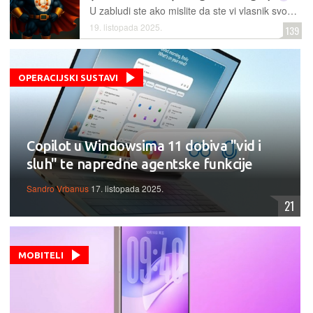
U zabludi ste ako mislite da ste vi vlasnik svog računala s Windowsima ili svog mobitela s Androidom (ili iOS-om) - vi ste možda vlasnik hardvera, ali vlasnici operacijskih sustava su Microsoft, Google i Apple, a vi ih samo imate privilegiju koristiti, i to samo na način i u obliku u kojem vam to njihovi vlasnici dozvole
19. listopada 2025.
139
OPERACIJSKI SUSTAVI
Copilot u Windowsima 11 dobiva "vid i
sluh" te napredne agentske funkcije
Sandro Vrbanus
17. listopada 2025.
21
MOBITELI