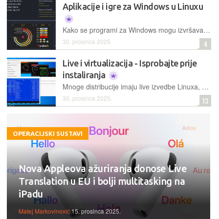
Aplikacije i igre za Windows u Linuxu
Kako se programi za Windows mogu izvršavati u Linuxu, a da nije riječ o emulaciji ili virtualizaciji?
30. prosinca 2025.
4
Live i virtualizacija - Isprobajte prije
instaliranja
Mnoge distribucije imaju live izvedbe Linuxa, no možete ih instalirati i isprobati i u "virtualnom stroju", ili pokrenuti s USB sticka
30. prosinca 2025.
13
OPERACIJSKI SUSTAVI
Nova Appleova ažuriranja donose Live
Translation u EU i bolji multitasking na
iPadu
Matej Markovinović
15. prosinca 2025.