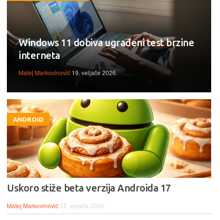
Windows 11 dobiva ugrađeni test brzine
interneta
Matej Markovinović
19. veljače 2026.
ANDROID
Uskoro stiže beta verzija Androida 17
Matej Markovinović
12. veljače 2026.