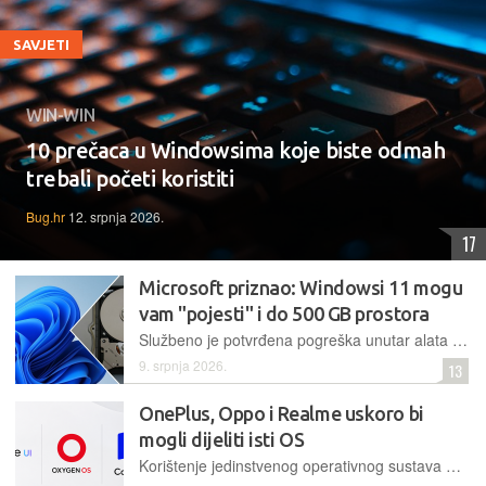
SAVJETI
WIN-WIN
10 prečaca u Windowsima koje biste odmah
trebali početi koristiti
Bug.hr
12. srpnja 2026.
17
Microsoft priznao: Windowsi 11 mogu
vam "pojesti" i do 500 GB prostora
Službeno je potvrđena pogreška unutar alata Capability Access Manager zbog koje se jedna njegova datoteka neobuzdano širi, ostavljajući korisnike bez stotina gigabajta slobodnog prostora
9. srpnja 2026.
13
OnePlus, Oppo i Realme uskoro bi
mogli dijeliti isti OS
Korištenje jedinstvenog operativnog sustava moglo bi pojednostaviti razvoj novih značajki, ubrzati isporuku ažuriranja i smanjiti troškove razvoja