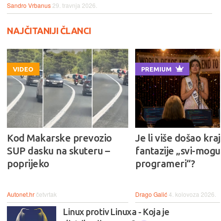
Sandro Vrbanus
29. travnja 2026.
NAJČITANIJI ČLANCI
VIDEO
PREMIUM
Kod Makarske prevozio
Je li više došao kraj
SUP dasku na skuteru –
fantazije „svi-mogu-
poprijeko
programeri“?
Autonet.hr
četvrtak
Drago Galić
4. kolovoza 2026.
Linux protiv Linuxa - Koja je