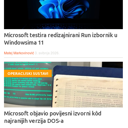
Microsoft testira redizajnirani Run izbornik u
Windowsima 11
Matej Markovinović
3. svibnja 2026.
OPERACIJSKI SUSTAVI
Microsoft objavio povijesni izvorni kôd
najranijih verzija DOS-a