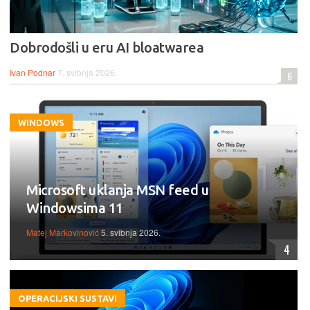
Dobrodošli u eru AI bloatwarea
Ivan Podnar
7. svibnja 2026.
6
WINDOWS
Microsoft uklanja MSN feed u
Windowsima 11
Matej Markovinović
5. svibnja 2026.
4
OPERACIJSKI SUSTAVI