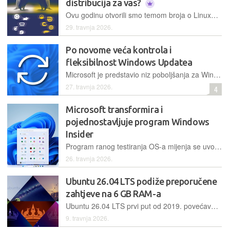
distribucija za vas?
Ovu godinu otvorili smo temom broja o Linuxu, u kojoj smo se usredotočili na razlike između Linuxa i Windowsa te pokazali kako isprobati i instalirati neku od distribucija Linuxa. Zbog popularnosti teme sada dublje ulazimo u razlike među distribucijama Linuxa i radnim okolinama, kako biste lakše odabrali konkretnu distribuciju i lakše se snašli u svijetu Linuxa.
29. travnja 2026.
Po novome veća kontrola i
fleksibilnost Windows Updatea
Microsoft je predstavio niz poboljšanja za Windows Update koji korisnicima pružaju neograničenu mogućnost odgode ažuriranja, kao i veću slobodu pri gašenju računala bez instalacije ažuriranja
27. travnja 2026.
4
Microsoft transformira i
pojednostavljuje program Windows
Insider
Program ranog testiranja OS-a mijenja se uvođenjem novih kanala, ukidanjem postupnog uvođenja značajki u Beta kanalu te omogućavanjem lakšeg prebacivanja između verzija koje se koriste
26. travnja 2026.
Ubuntu 26.04 LTS podiže preporučene
zahtjeve na 6 GB RAM-a
Ubuntu 26.04 LTS prvi put od 2019. povećava preporučene sistemske zahtjeve na 6 GB RAM-a, dok zahtjevi za procesor i pohranu ostaju nepromijenjeni
9. travnja 2026.