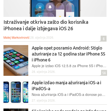
Istraživanje otkriva zašto dio korisnika
iPhonea i dalje izbjegava iOS 26
Matej Markovinović
28. siječnja 2026.
6
Apple opet posramio Android: Stiglo
ažuriranje za 12 godina star iPhone 5S
i iPhone 6
Apple je izdao iOS 12.5.8 za iPhone 5S i iPhone 6, produžujući rad ključnih aplikacija na uređajima starim i preko dvanaest godina te postavljajući novi rekord u softverskoj podršci
28. siječnja 2026.
56
Apple izdao manja ažuriranja iOS-a i
iPadOS-a
Nova ažuriranja iOS-a i iPadOS-a donose podršku za AirTag druge generacije, Appleov pametni tracker koji je predstavljen ovog ponedjeljka
27. siječnja 2026.