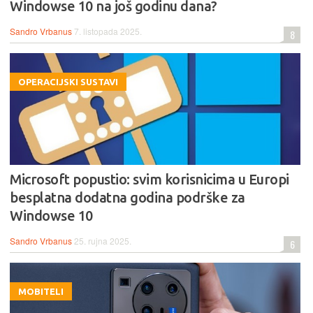
Windowse 10 na još godinu dana?
Sandro Vrbanus
7. listopada 2025.
8
OPERACIJSKI SUSTAVI
Microsoft popustio: svim korisnicima u Europi
besplatna dodatna godina podrške za
Windowse 10
Sandro Vrbanus
25. rujna 2025.
6
MOBITELI