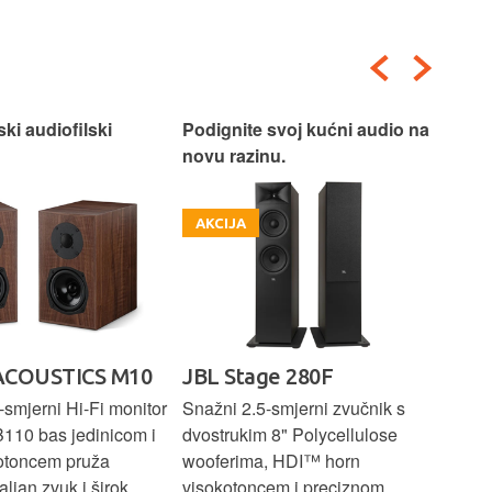
ski audiofilski
Podignite svoj kućni audio na
Nas
novu razinu.
Box
AKCIJA
A
ACOUSTICS M10
JBL Stage 280F
PR
E
smjerni Hi-Fi monitor
Snažni 2.5-smjerni zvučnik s
B110 bas jedinicom i
dvostrukim 8" Polycellulose
Kom
otoncem pruža
wooferima, HDI™ horn
zvu
aljan zvuk i širok
visokotoncem i preciznom
bas