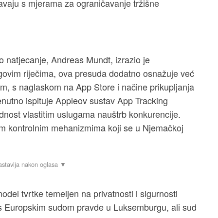
vaju s mjerama za ograničavanje tržišne
o natjecanje, Andreas Mundt, izrazio je
ovim riječima, ova presuda dodatno osnažuje već
m, s naglaskom na App Store i načine prikupljanja
enutno ispituje Appleov sustav App Tracking
dnost vlastitim uslugama nauštrb konkurencije.
nim kontrolnim mehanizmima koji se u Njemačkoj
.
odel tvrtke temeljen na privatnosti i sigurnosti
je s Europskim sudom pravde u Luksemburgu, ali sud