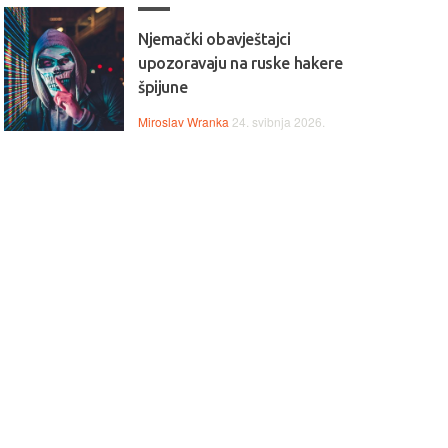
Njemački obavještajci
upozoravaju na ruske hakere
špijune
Miroslav Wranka
24. svibnja 2026.