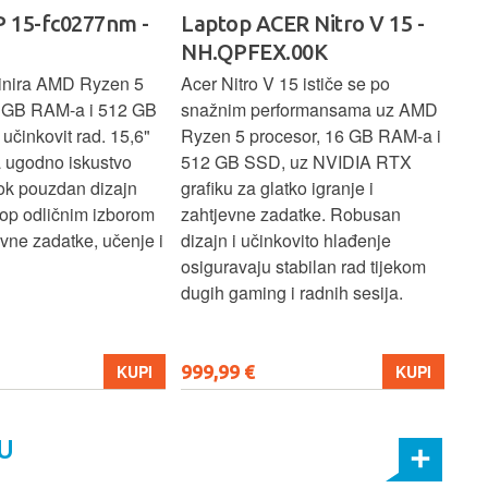
 15-fc0277nm -
Laptop ACER Nitro V 15 -
La
NH.QPFEX.00K
Sl
inira AMD Ryzen 5
Acer Nitro V 15 ističe se po
Len
6 GB RAM-a i 512 GB
snažnim performansama uz AMD
Ryz
učinkovit rad. 15,6"
Ryzen 5 procesor, 16 GB RAM-a i
TB 
a ugodno iskustvo
512 GB SSD, uz NVIDIA RTX
dov
dok pouzdan dizajn
grafiku za glatko igranje i
pru
ptop odličnim izborom
zahtjevne zadatke. Robusan
dok
ne zadatke, učenje i
dizajn i učinkovito hlađenje
mul
osiguravaju stabilan rad tijekom
pro
dugih gaming i radnih sesija.
999,99 €
699
KUPI
KUPI
U