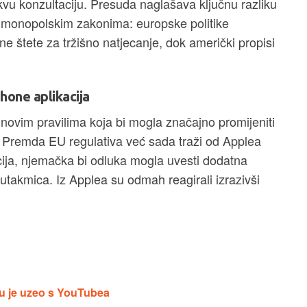
kvu konzultaciju. Presuda naglašava ključnu razliku
imonopolskim zakonima: europske politike
e štete za tržišno natjecanje, dok američki propisi
hone aplikacija
ovim pravilima koja bi mogla značajno promijeniti
ji. Premda EU regulativa već sada traži od Applea
cija, njemačka bi odluka mogla uvesti dodatna
 utakmica. Iz Applea su odmah reagirali izrazivši
ju je uzeo s YouTubea