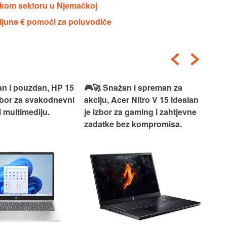
jskom sektoru u Njemačkoj
ijuna € pomoći za poluvodiče
an i pouzdan, HP 15
🎮🚀 Snažan i spreman za
🎯⚡
izbor za svakodnevni
akciju, Acer Nitro V 15 idealan
Len
i multimediju.
je izbor za gaming i zahtjevne
vrh
zadatke bez kompromisa.
pro
rad