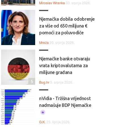
Miroslav Wranka
30. srpnja 2026.
Njemačka dobila odobrenje
za više od 650 milijuna €
pomoći za poluvodiče
Mreža
20. srpnja 2026.
Njemačke banke otvaraju
vrata kriptovalutama za
milijune građana
5
Bug.hr
5. srpnja 2026.
nVidia - Tržišna vrijednost
nadmašuje BDP Njemačke
G.K.
23. lipnja 2026.