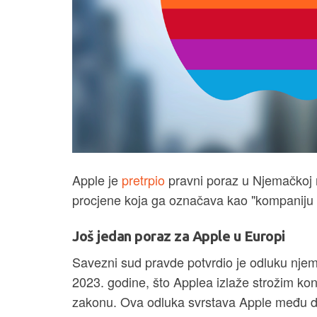
Apple je
pretrpio
pravni poraz u Njemačkoj n
procjene koja ga označava kao "kompaniju o
Još jedan poraz za Apple u Europi
Savezni sud pravde potvrdio je odluku njem
2023. godine, što Applea izlaže strožim 
zakonu. Ova odluka svrstava Apple među dr