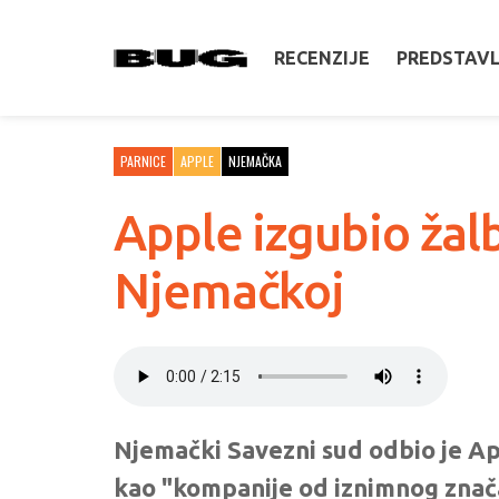
RECENZIJE
PREDSTAV
PARNICE
APPLE
NJEMAČKA
Apple izgubio žal
Njemačkoj
Njemački Savezni sud odbio je Ap
kao "kompanije od iznimnog znača