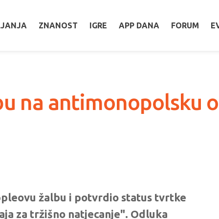
LJANJA
ZNANOST
IGRE
APP DANA
FORUM
E
bu na antimonopolsku o
pleovu žalbu i potvrdio status tvrtke
ja za tržišno natjecanje". Odluka