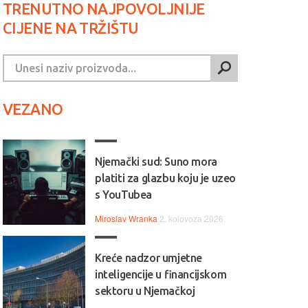
TRENUTNO NAJPOVOLJNIJE
CIJENE NA TRŽIŠTU
VEZANO
Njemački sud: Suno mora
platiti za glazbu koju je uzeo
s YouTubea
Miroslav Wranka
2. kolovoza 2026.
Kreće nadzor umjetne
inteligencije u financijskom
sektoru u Njemačkoj