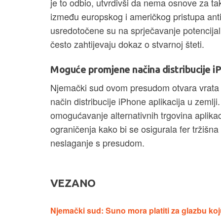
je to odbio, utvrdivši da nema osnove za ta
između europskog i američkog pristupa ant
usredotočene su na sprječavanje potencijaln
često zahtijevaju dokaz o stvarnoj šteti.
Moguće promjene načina distribucije iP
Njemački sud ovom presudom otvara vrata n
način distribucije iPhone aplikacija u zeml
omogućavanje alternativnih trgovina aplika
ograničenja kako bi se osigurala fer tržišna
neslaganje s presudom.
VEZANO
Njemački sud: Suno mora platiti za glazbu ko