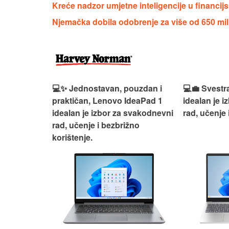
Kreće nadzor umjetne inteligencije u financi
Njemačka dobila odobrenje za više od 650 mil
n, Lenovo
💻✨ Jednostavan, pouzdan i
💻💼 Svestr
si odličan
praktičan, Lenovo IdeaPad 1
idealan je 
nosti za
idealan je izbor za svakodnevni
rad, učenje 
rad, učenje i bezbrižno
korištenje.