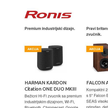
iji!
Premium industrijski dizajn.
Pravi britan
zvučnik.
AKCIJA
AKCIJA
HARMAN KARDON
FALCON 
Citation ONE DUO MKIII
 elegantnog
Kompaktni 2-
vuka za
s 5" Falcon 
Bežicni Hi-Fi zvucnik sa premium
.
SEAS visok
industrijskim dizajnom, Wi-Fi,
prirodan, det
Bluetooth, Chromecast, Google