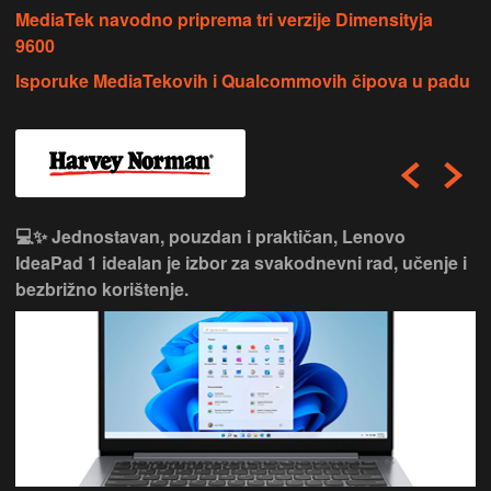
MediaTek navodno priprema tri verzije Dimensityja
9600
Isporuke MediaTekovih i Qualcommovih čipova u padu
💻✨ Jednostavan, pouzdan i praktičan, Lenovo
IdeaPad 1 idealan je izbor za svakodnevni rad, učenje i
bezbrižno korištenje.