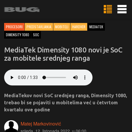
PROCESORI
PREDSTAVLJANJA
MOBITELI
HARDVER
MEDIATEK
DIMENSITY 1080
SOC
MediaTek Dimensity 1080 novi je SoC
za mobitele srednjeg ranga
MediaTekov novi SoC srednjeg ranga, Dimensity 1080,
trebao bi se pojaviti u mobitelima već u četvrtom
kvartalu ove godine
Matej Markovinović
srijeda, 12. listopada 2022. u 06:00