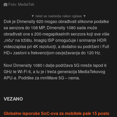
Foto: MediaTek
Dok je Dimensity 920 mogao obrađivati slikovne podatke
sa senzora do 108 MP, Dimensity 1080 sada može
obrađivati one s 200-megapikselnih senzora koji sve više
„niču“ na tržištu. Imagiq ISP omogućuje i snimanje HDR
videozapisa pri 4K rezoluciji, a dodatno su podržani i Full
HD+ zasloni s frekvencijom osvježavanja do 120 Hz.
Novi Dimensity 1080 i dalje podržava 5G mreže ispod 6
GHz te Wi-Fi 6, a tu je i treća generacija MediaTekovog
APU-a. Podrške za mmWave 5G – nema.
VEZANO
Globalne isporuke SoC-ova za mobitele pale 15 posto