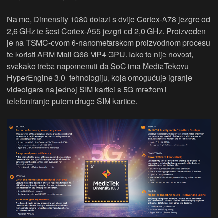
Naime, Dimensity 1080 dolazi s dvije Cortex-A78 jezgre od
2,6 GHz te šest Cortex-A55 jezgri od 2,0 GHz. Proizveden
je na TSMC-ovom 6-nanometarskom proizvodnom procesu
te koristi ARM Mali G68 MP4 GPU. Iako to nije novost,
svakako treba napomenuti da SoC ima MediaTekovu
HyperEngine 3.0 tehnologiju, koja omogućuje igranje
videoigara na jednoj SIM kartici s 5G mrežom i
telefoniranje putem druge SIM kartice.