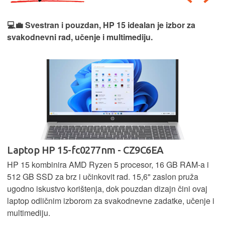
💻💼 Svestran i pouzdan, HP 15 idealan je izbor za
svakodnevni rad, učenje i multimediju.
Laptop HP 15-fc0277nm - CZ9C6EA
HP 15 kombinira AMD Ryzen 5 procesor, 16 GB RAM-a i
512 GB SSD za brz i učinkovit rad. 15,6" zaslon pruža
ugodno iskustvo korištenja, dok pouzdan dizajn čini ovaj
laptop odličnim izborom za svakodnevne zadatke, učenje i
multimediju.