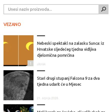
VEZANO
Nebeski spektakl na zalasku Sunca: iz
Hrvatske sljedećeg tjedna vidljiva
djelomična pomrčina
1
utorak
Stari drugi stupanj Falcona 9 za dva
tjedna udarit će u Mjesec
21. srpnja 2026.