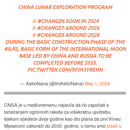
CHINA LUNAR EXPLORATION PROGRAM
①
#CHANGE6
SOON IN 2024
②
#CHANGE7
AROUND 2026
③
#CHANGE8
AROUND 2028
DURING THE BASIC CONSTRUCTION PHASE OF THE
#ILRS
, BASIC FORM OF THE INTERNATIONAL MOON
BASE LED BY CHINA AND RUSSIA TO BE
COMPLETED BEFORE 2035.
PIC.TWITTER.COM/XFIH3YREHN
— AstroNana (@ImAstroNana)
May 1, 2024
CNSA je u međuvremenu najavila da će započeti s
lansiranjem ogromnih raketa za višekratnu upotrebu
tijekom sljedeće dvije godine kao dio plana da prvi Kinez
Mjesecom zakorači do 2030. godine, o čemu smo
pisali u