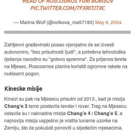
HEAD OF ROSCOSMOS YURI BORISOV
PIC.TWITTER.COM/7FXRITJTXC
— Маrina Wolf (@volkova_ma57183)
May 8, 2024
Zahtjevni građevinski posao vjerojatno će se izvesti
autonomno, "bez prisutnosti ljudi", a potrebna tehnološka
rješenja navodno su "gotovo spremna". Za prijenos tereta
na Mjesec, Roscosmos planira koristiti ogromne rakete na
nuklearni pogon.
Kineske misije
Kinezi su pak na Mjesecu prisutni od 2013., kad je misija
Chang'e 3
tamo postavila lender i rover. Trag na Mjesecu
ostavile su i naknadne misije
Chang'e 4
i
Chang'e 5
, a
najnovija misija uspješno je vratila lunarne uzorke na
Zemlju, što će pokušati ponoviti u sljedećim mjesecima.