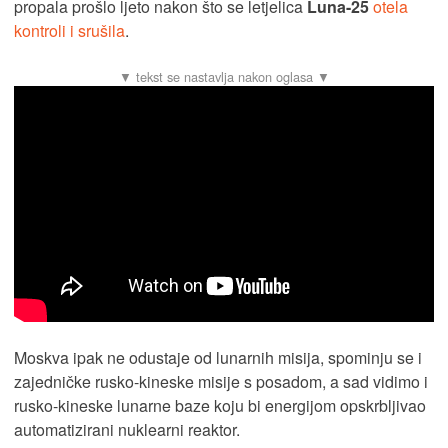
propala prošlo ljeto nakon što se letjelica
Luna-25
otela
kontroli i srušila
.
Moskva ipak ne odustaje od lunarnih misija, spominju se i
zajedničke rusko-kineske misije s posadom, a sad vidimo i
rusko-kineske lunarne baze koju bi energijom opskrbljivao
automatizirani nuklearni reaktor.