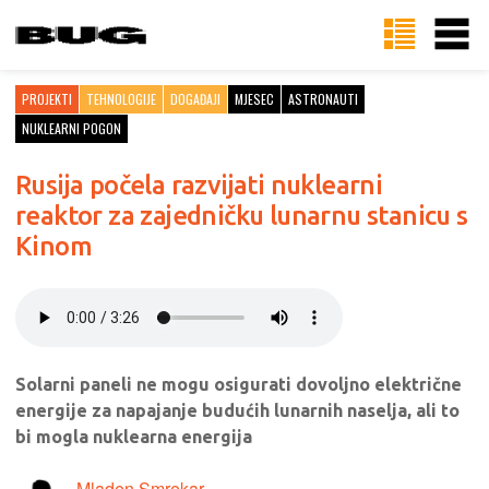
PROJEKTI
TEHNOLOGIJE
DOGAĐAJI
MJESEC
ASTRONAUTI
NUKLEARNI POGON
Rusija počela razvijati nuklearni
reaktor za zajedničku lunarnu stanicu s
Kinom
Solarni paneli ne mogu osigurati dovoljno električne
energije za napajanje budućih lunarnih naselja, ali to
bi mogla nuklearna energija
Mladen Smrekar