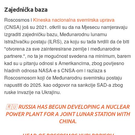
Zajednička baza
Roscosmos i
Kineska nacionalna svemirska uprava
(CNSA) još su 2021. otkrili su da na Mjesecu namjeravaju
izgraditi zajedničku bazu, Međunarodnu lunarnu
istraživačku postaju (ILRS), za koju su tada tvrdili da će biti
"otvorena za sve zainteresirane zemlje i međunarodne
partnere.", no ta je mogućnost svedena na minimum, barem
kad su u pitanju odnosi s Amerikancima, zbog povijesno
hladnih odnosa NASA-e s CNSA-om i razlaza s
Roscosmosom koji će Međunarodnu svemirsku postaju
napustiti do 2025. kao odgovor na sankcije SAD-a zbog
ruske invazije na Ukrajinu.
🇷🇺 RUSSIA HAS BEGUN DEVELOPING A NUCLEAR
POWER PLANT FOR A JOINT LUNAR STATION WITH
CHINA.