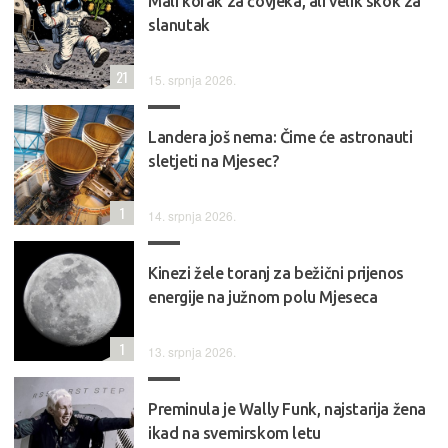
Mali korak za čovjeka, ali velik skok za
slanutak
21
15. srpnja 2026.
Landera još nema: Čime će astronauti
sletjeti na Mjesec?
1
14. srpnja 2026.
Kinezi žele toranj za bežični prijenos
energije na južnom polu Mjeseca
1
13. srpnja 2026.
Preminula je Wally Funk, najstarija žena
ikad na svemirskom letu