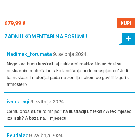
679,99 €
KUPI
ZADNJI KOMENTARI NA FORUMU
9. svibnja 2024.
Nadimak_forumaša
Nego kad budu lansirali taj nuklearni reaktor što se desi sa
nuklearnim materijalom ako lansiranje bude neuspješno? Je li
taj nuklearni materijal pada na zemlju nekom po gavi ili izgori u
atmosferi?
9. svibnja 2024.
ivan dragi
Čemu onda služe "dimnjaci" na ilustraciji uz tekst? A tek mjesec
iza istih? A baza na... mjesecu.
9. svibnja 2024.
Feudalac