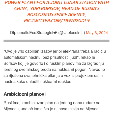
POWER PLANT FOR A JOINT LUNAR STATION WITH
CHINA, YURI BORISOV, HEAD OF RUSSIA'S
ROSCOSMOS SPACE AGENCY,
PIC.TWITTER.COM/TR9702GDL9
— DiplomaticEcoStrategist🍁 (@UlefossImir)
May 8, 2024
"Ovo je vrlo ozbiljan izazov jer bi elektrana trebala raditi u
automatskom načinu, bez prisutnosti ljudi", rekao je
Borisov koji je govorio i o ruskim planovima za izgradnju
teretnog svemirskog broda na nuklearni pogon. Navodno
su riješena sva tehnička pitanja u vezi s projektom osim
načina kako ohladiti nuklearni reaktor.
Ambiciozni planovi
Rusi imaju ambiciozan plan da jednog dana rudare na
Mjesecu, unatoč tome što je njihova misija na Mjesec