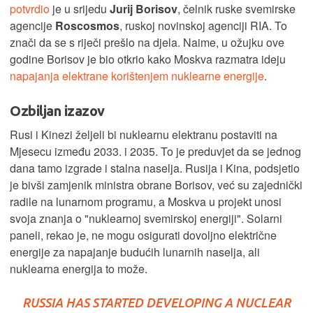
potvrdio
je u srijedu
Jurij Borisov
, čelnik ruske svemirske
agencije
Roscosmos
, ruskoj novinskoj agenciji RIA. To
znači da se s riječi prešlo na djela. Naime, u ožujku ove
godine Borisov je bio otkrio kako Moskva razmatra ideju
napajanja elektrane korištenjem nuklearne energije
.
Ozbiljan izazov
Rusi i Kinezi željeli bi nuklearnu elektranu postaviti na
Mjesecu između 2033. i 2035. To je preduvjet da se jednog
dana tamo izgrade i stalna naselja. Rusija i Kina, podsjetio
je bivši zamjenik ministra obrane Borisov, već su zajednički
radile na lunarnom programu, a Moskva u projekt unosi
svoja znanja o "nuklearnoj svemirskoj energiji". Solarni
paneli, rekao je, ne mogu osigurati dovoljno električne
energije za napajanje budućih lunarnih naselja, ali
nuklearna energija to može.
RUSSIA HAS STARTED DEVELOPING A NUCLEAR