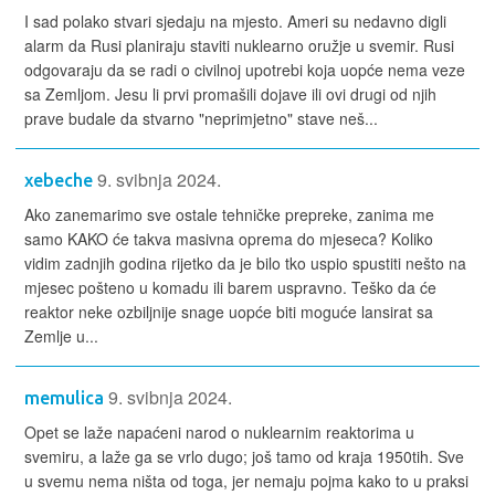
I sad polako stvari sjedaju na mjesto. Ameri su nedavno digli
alarm da Rusi planiraju staviti nuklearno oružje u svemir. Rusi
odgovaraju da se radi o civilnoj upotrebi koja uopće nema veze
sa Zemljom. Jesu li prvi promašili dojave ili ovi drugi od njih
prave budale da stvarno "neprimjetno" stave neš...
9. svibnja 2024.
xebeche
Ako zanemarimo sve ostale tehničke prepreke, zanima me
samo KAKO će takva masivna oprema do mjeseca? Koliko
vidim zadnjih godina rijetko da je bilo tko uspio spustiti nešto na
mjesec pošteno u komadu ili barem uspravno. Teško da će
reaktor neke ozbiljnije snage uopće biti moguće lansirat sa
Zemlje u...
9. svibnja 2024.
memulica
Opet se laže napaćeni narod o nuklearnim reaktorima u
svemiru, a laže ga se vrlo dugo; još tamo od kraja 1950tih. Sve
u svemu nema ništa od toga, jer nemaju pojma kako to u praksi