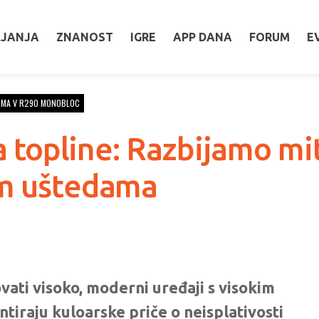
LJANJA
ZNANOST
IGRE
APP DANA
FORUM
E
RMA V R290 MONOBLOC
ca topline: Razbijamo m
im uštedama
ati visoko, moderni uređaji s visokim
tiraju kuloarske priče o neisplativosti