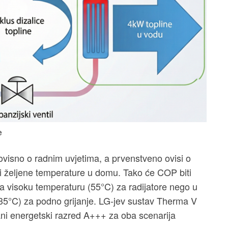
e
 ovisno o radnim uvjetima, a prvenstveno ovisi o
 i željene temperature u domu. Tako će COP biti
na visoku temperaturu (55°C) za radijatore nego u
(35°C) za podno grijanje. LG-jev sustav Therma V
ni energetski razred A+++ za oba scenarija