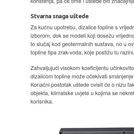
korištenja, pa će time i uštede biti značajnij
Stvarna snaga uštede
Za kućnu upotrebu, dizalice topline s vrije
izborom, dok se modeli koji dosežu vrijedno
to slučaj kod geotermalnih sustava, no u ov
topline tipa zrak-voda, koje postižu tu razinu
Zahvaljujući visokom koeficijentu učinkovito
dizalicom topline može očekivati smanjenje 
Konačni postotak uštede ovisit će o nizu fakt
objekta, klimatske uvjete u kojima se nekre
korisnika.