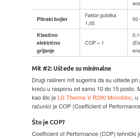
ene
Faktor gubitka
Plinski bojler
50 
1,05
Klasično
0,1
električno
COP = 1
(El
grijanje
ene
Mit #2: Uštede su minimalne
Drugi rašireni mit sugerira da su uštede pri
kreću u rasponu od samo 10 do 15 posto. 
kao što je
LG Therma V R290 Monobloc
, u
računici je COP (Coefficient of Performance)
Što je COP?
Coefficient of Performance (COP) tehnički j