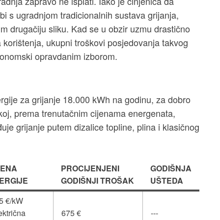
radnja zapravo ne isplati. Iako je činjenica da
bi s ugradnjom tradicionalnih sustava grijanja,
m drugačiju sliku. Kad se u obzir uzmu drastično
a korištenja, ukupni troškovi posjedovanja takvog
ekonomski opravdanim izborom.
rgije za grijanje 18.000 kWh na godinu, za dobro
oj, prema trenutačnim cijenama energenata,
je grijanje putem dizalice topline, plina i klasičnog
JENA
PROCIJENJENI
GODIŠNJA
ERGIJE
GODIŠNJI TROŠAK
UŠTEDA
5 €/kW
ektrična
675 €
---