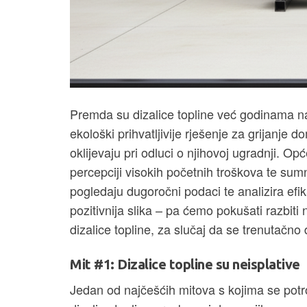
Premda su dizalice topline već godinama na 
ekološki prihvatljivije rješenje za grijanje 
oklijevaju pri odluci o njihovoj ugradnji. Op
percepciji visokih početnih troškova te sumnj
pogledaju dugoročni podaci te analizira ef
pozitivnija slika – pa ćemo pokušati razbiti
dizalice topline, za slučaj da se trenutačno
Mit #1: Dizalice topline su neisplative
Jedan od najčešćih mitova s kojima se potr