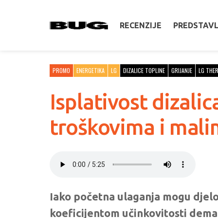
RECENZIJE
PREDSTAV
PROMO
ENERGETIKA
LG
DIZALICE TOPLINE
GRIJANJE
LG THE
Isplativost dizali
troškovima i mal
Iako početna ulaganja mogu djelov
koeficijentom učinkovitosti deman