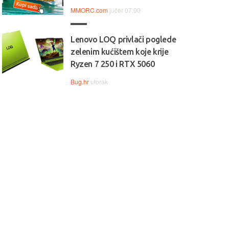
MMORC.com
jučer 07:00
Lenovo LOQ privlači poglede
zelenim kućištem koje krije
Ryzen 7 250 i RTX 5060
Bug.hr
utorak