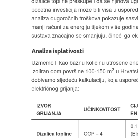
dizalice topline preskupe i da se njihova ug
početna investicija može biti viša u uspored
analiza dugoročnih troškova pokazuje sasvi
manji računi za energiju tijekom više godin
sustava značajno se smanjuju, čineći ga 
Analiza isplativosti
Uzmemo li kao baznu količinu utrošene ene
2
izoliran dom površine 100-150 m
u Hrvatsk
dobivamo sljedeću kalkulaciju, koja uspoređu
električnog grijanja:
IZVOR
CI
UČINKOVITOST
GRIJANJA
EN
0,1
Dizalica topline
COP = 4
(El