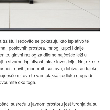
tržištu i redovito se pokazuju kao isplativo te
doma i poslovnih prostora, mnogi kupci i dalje
ćenito, glavni razlog za dileme najčešće leži u
i u stvarnu isplativost takve investicije. No, ako se
ikasnost novih, modernih sustava, dobiva se daleko
 najčešće mitove te vam olakšati odluku o ugradnji
 dvoumite oko toga.
ošači susreću u javnom prostoru jest tvrdnja da su