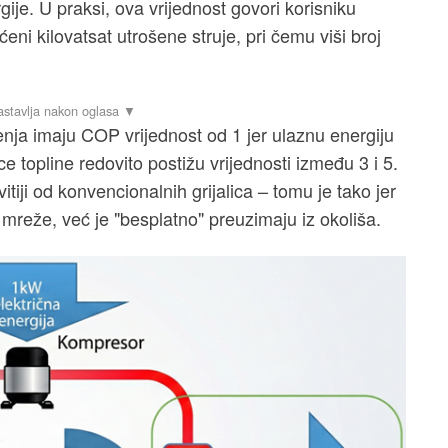
gije. U praksi, ova vrijednost govori korisniku
ćeni kilovatsat utrošene struje, pri čemu viši broj
ješenja imaju COP vrijednost od 1 jer ulaznu energiju
e topline redovito postižu vrijednosti između 3 i 5.
tiji od konvencionalnih grijalica – tomu je tako jer
 mreže, već je "besplatno" preuzimaju iz okoliša.