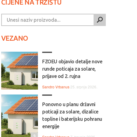
CIJENE NA TRŽIŠTU
VEZANO
FZOEU objavio detalje nove
runde poticaja za solare,
prijave od 2. rujna
Sandro Vrbanus
25. srpnja 2026.
Ponovno u planu državni
poticaji za solare, dizalice
topline i baterijsku pohranu
energije
9
Sandro Vrbanus
7. travnja 2026.