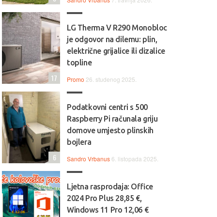
LG Therma V R290 Monobloc
je odgovor na dilemu: plin,
električne grijalice ili dizalice
topline
17
Promo
26. studenog 2025.
Podatkovni centri s 500
Raspberry Pi računala griju
domove umjesto plinskih
bojlera
6
Sandro Vrbanus
6. listopada 2025.
Ljetna rasprodaja: Office
2024 Pro Plus 28,85 €,
Windows 11 Pro 12,06 €