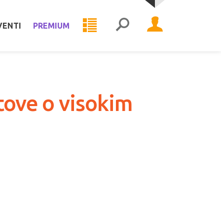
VENTI
PREMIUM
itove o visokim