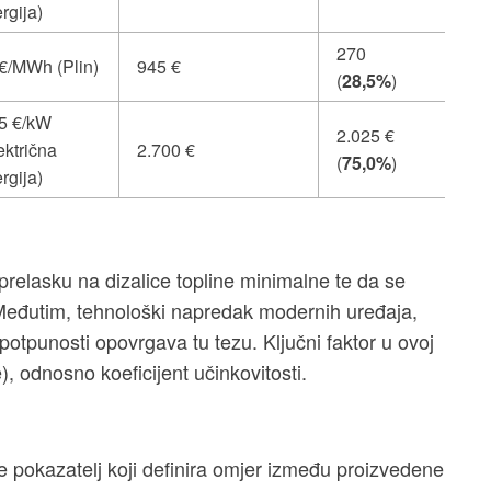
rgija)
270
€/MWh (Plin)
945 €
(
28,5%
)
5 €/kW
2.025 €
ektrična
2.700 €
(
75,0%
)
rgija)
 prelasku na dizalice topline minimalne te da se
Međutim, tehnološki napredak modernih uređaja,
 potpunosti opovrgava tu tezu. Ključni faktor u ovoj
, odnosno koeficijent učinkovitosti.
e pokazatelj koji definira omjer između proizvedene