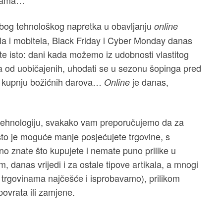
inama…
zbog tehnološkog napretka u obavljanju
online
ala i mobitela, Black Friday i Cyber Monday danas
te isto: dani kada možemo iz udobnosti vlastitog
a od uobičajenih, uhodati se u sezonu šopinga pred
 i kupnju božićnih darova…
je danas,
Online
.
 tehnologiju, svakako vam preporučujemo da za
to je moguće manje posjećujete trgovine, s
no znate što kupujete i nemate puno prilike u
m, danas vrijedi i za ostale tipove artikala, a mnogi
u trgovinama najčešće i isprobavamo), prilikom
vrata ili zamjene.