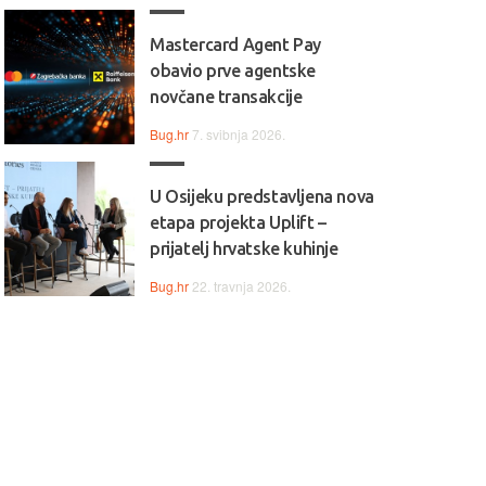
Mastercard Agent Pay
obavio prve agentske
novčane transakcije
Bug.hr
7. svibnja 2026.
U Osijeku predstavljena nova
etapa projekta Uplift –
prijatelj hrvatske kuhinje
Bug.hr
22. travnja 2026.