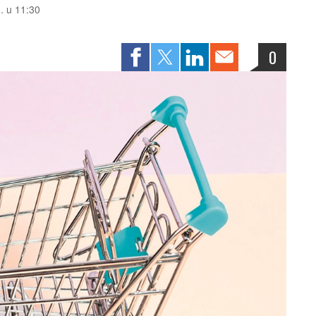
. u 11:30
0