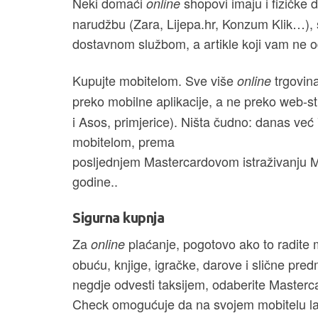
Neki domaći
shopovi imaju i fizičke
online
narudžbu (Zara, Lijepa.hr, Konzum Klik…), št
dostavnom službom, a artikle koji vam ne od
Kupujte mobitelom. Sve više
trgovin
online
preko mobilne aplikacije, a ne preko web-st
i Asos, primjerice). Ništa čudno: danas već
mobitelom, prema
posljednjem Mastercardovom istraživanju M
godine..
Sigurna kupnja
Za
plaćanje, pogotovo ako to radite m
online
obuću, knjige, igračke, darove i slične predm
negdje odvesti taksijem, odaberite Masterca
Check omogućuje da na svojem mobitelu lako 