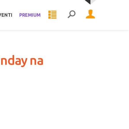
VENTI
PREMIUM
onday na