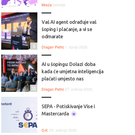
Mreža
četvrtak
Vaš AI agent odrađuje vaš
šoping i plaćanje, a vi se
odmarate
9
Dragan Petric
1. lipnja 2026.
AI u šopingu: Dolazi doba
kada će umjetna inteligencija
plaćati umjesto nas
10
Dragan Petric
27. svibnja 2026.
SEPA - Potiskivanje Vise i
Mastercarda
G.K.
25. svibnja 2026.