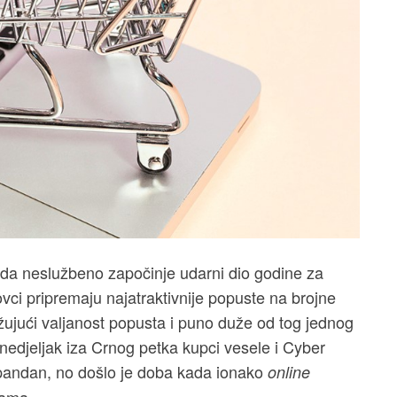
ada neslužbeno započinje udarni dio godine za
ovci pripremaju najatraktivnije popuste na brojne
žujući valjanost popusta i puno duže od tog jednog
edjeljak iza Crnog petka kupci vesele i Cyber
andan, no došlo je doba kada ionako
online