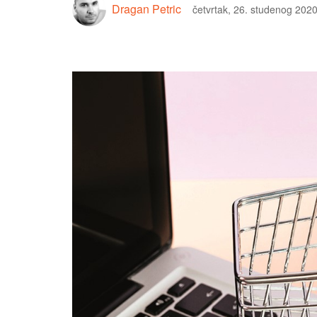
Dragan Petric
četvrtak, 26. studenog 2020