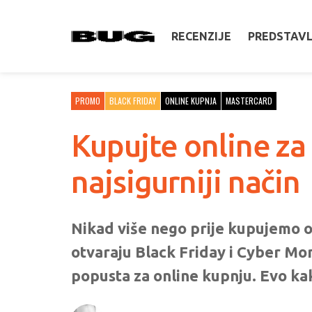
RECENZIJE
PREDSTAV
PROMO
BLACK FRIDAY
ONLINE KUPNJA
MASTERCARD
Kupujte online za
najsigurniji način
Nikad više nego prije kupujemo 
otvaraju Black Friday i Cyber Mond
popusta za online kupnju. Evo ka