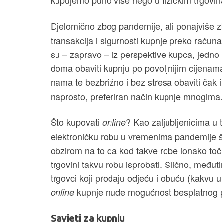
kupujemo puno više nego u fizičkim trgov
Djelomično zbog pandemije, ali ponajviše 
transakcija i sigurnosti kupnje preko račun
su – zapravo – iz perspektive kupca, jedno 
doma obaviti kupnju po povoljnijim cijenam
nama te bezbrižno i bez stresa obaviti čak
naprosto, preferiran način kupnje mnogima
Što kupovati
? Kao zaljubljenicima u
online
elektroničku robu u vremenima pandemije š
obzirom na to da kod takve robe ionako toč
trgovini takvu robu isprobati. Slično, međuti
trgovci koji prodaju odjeću i obuću (kakvu 
kupnje nude mogućnost besplatnog po
online
Savjeti za kupnju