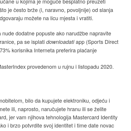
 dućane u kojima je moguće besplatno preuzeti
o je često brže (i, naravno, povoljnije) od slanja
govaraju možete na licu mjesta i vratiti.
a nude dodatne popuste ako narudžbe napravite
ranice, pa se isplati
app (Sports Direct
downloadati
 73% korisnika Interneta preferira plaćanje
asterIndex provedenom u rujnu i listopadu 2020.
obitelom, bilo da kupujete elektroniku, odjeću i
ete ili, naprosto, naručujete hranu ili se želite
rd, jer vam njihova tehnologija Mastercard Identity
i brzo potvrdite svoj identitet i time date novac