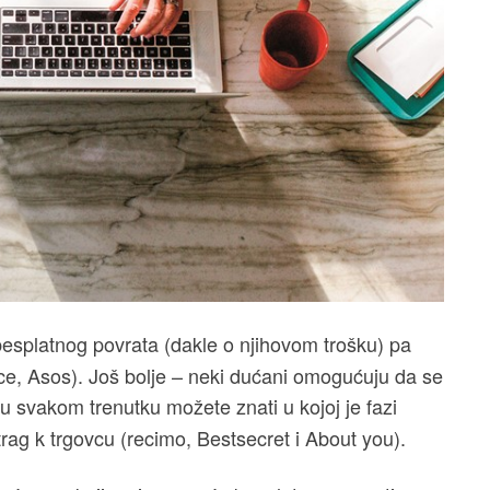
splatnog povrata (dakle o njihovom trošku) pa
erice, Asos). Još bolje – neki dućani omogućuju da se
 u svakom trenutku možete znati u kojoj je fazi
atrag k trgovcu (recimo, Bestsecret i About you).