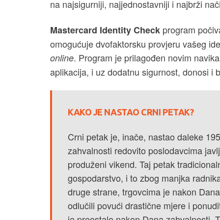
na najsigurniji, najjednostavniji i najbrži nač
program počiva 
Mastercard Identity Check
omogućuje dvofaktorsku provjeru vašeg iden
. Program je prilagođen novim navika
online
aplikacija, i uz dodatnu sigurnost, donosi i 
KAKO JE NASTAO CRNI PETAK?
Crni petak je, inače, nastao daleke 1
zahvalnosti redovito poslodavcima javljal
produženi vikend. Taj petak tradiciona
gospodarstvo, i to zbog manjka radnika
druge strane, trgovcima je nakon Dana
odlučili povući drastične mjere i ponud
je preostalo nakon Dana zahvalnosti. 