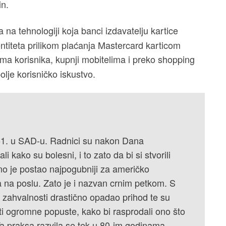
in.
na tehnologiji koja banci izdavatelju kartice
titeta prilikom plaćanja Mastercard karticom
ma korisnika, kupnji mobitelima i preko shopping
bolje korisničko iskustvo.
951. u SAD-u. Radnici su nakon Dana
i kako su bolesni, i to zato da bi si stvorili
lno je postao najpogubniji za američko
 na poslu. Zato je i nazvan crnim petkom. S
 zahvalnosti drastično opadao prihod te su
iti ogromne popuste, kako bi rasprodali ono što
Ta praksa razvila se tek u 80-im godinama