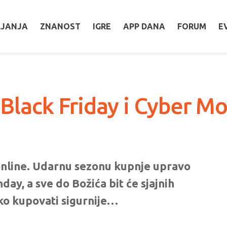
LJANJA
ZNANOST
IGRE
APP DANA
FORUM
E
 Black Friday i Cyber M
online. Udarnu sezonu kupnje upravo
ay, a sve do Božića bit će sjajnih
ko kupovati sigurnije…