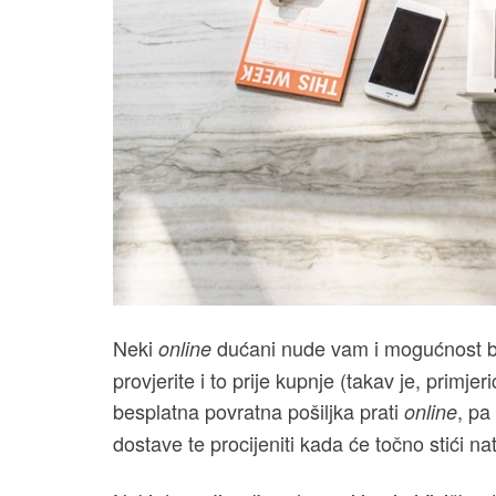
Neki
dućani nude vam i mogućnost be
online
provjerite i to prije kupnje (takav je, primj
besplatna povratna pošiljka prati
, pa
online
dostave te procijeniti kada će točno stići n