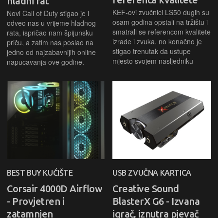
hladni rat
KEF-ovi zvučnici LS50 dugih su
Novi Call of Duty stigao je i
osam godina opstali na tržištu i
odveo nas u vrijeme hladnog
smatrali se referencom kvalitete
rata, ispričao nam špijunsku
izrade i zvuka, no konačno je
priču, a zatim nas poslao na
stigao trenutak da ustupe
jedno od najzabavnijih online
mjesto svojem nasljedniku
napucavanja ove godine.
BEST BUY KUĆIŠTE
USB ZVUČNA KARTICA
Corsair 4000D Airflow
Creative Sound
- Provjetren i
BlasterX G6 - Izvana
zatamnjen
igrač, iznutra pjevač