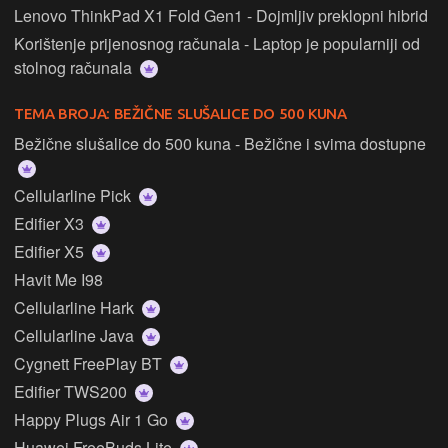
Lenovo ThinkPad X1 Fold Gen1 - Dojmljiv preklopni hibrid
Korištenje prijenosnog računala - Laptop je popularniji od
stolnog računala
TEMA BROJA:
BEŽIČNE SLUŠALICE DO 500 KUNA
Bežične slušalice do 500 kuna - Bežične i svima dostupne
Cellularline Pick
Edifier X3
Edifier X5
Havit Me I98
Cellularline Hark
Cellularline Java
Cygnett FreePlay BT
Edifier TWS200
Happy Plugs Air 1 Go
Huawei FreeBuds Lite