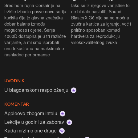
Sredinom rujna Corsair je na
Iako se iz njegove vanjštine to
tržište izbacio posve novu seriju
ne bi dalo naslutiti, Sound
kućišta čija je glavna značajka
BlasterX G6 nije samo moćna
dobar balans između
zvučna kartica za igranje, već i
mogućnosti i cijene. Serija
prilično sposoban komad
4000D dostupna je u tri različite
hardvera za reprodukciju
varijante, a mi smo isprobali
visokokvalitetnog zvuka
onu fokusiranu na maksimalne
rashladne performanse
UVODNIK
U blagdanskom raspoloženju
KOMENTAR
Appleovo zbogom Intelu
Lekcije u godini za zaborav
Kada mrzimo one druge