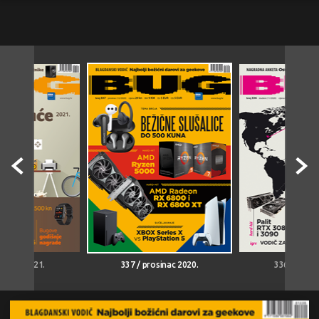
iječanj 2021.
337 / prosinac 2020.
336 / stude