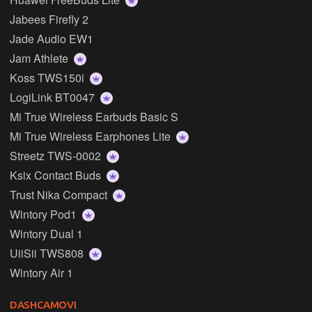
Jabees Firefly 2
Jade Audio EW1
Jam Athlete
Koss TWS150i
LogiLink BT0047
Mi True Wireless Earbuds Basic S
Mi True Wireless Earphones Lite
Streetz TWS-0002
Ksix Contact Buds
Trust Nika Compact
Wintory Pod1
Wintory Dual 1
UiiSii TWS808
Wintory Air 1
DASHCAMOVI