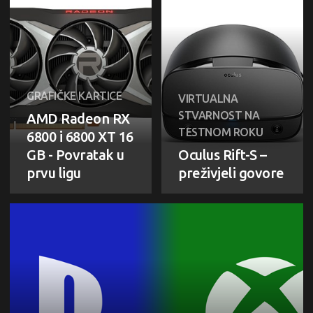
GRAFIČKE KARTICE
VIRTUALNA
STVARNOST NA
AMD Radeon RX
TESTNOM ROKU
6800 i 6800 XT 16
GB - Povratak u
Oculus Rift-S –
prvu ligu
preživjeli govore