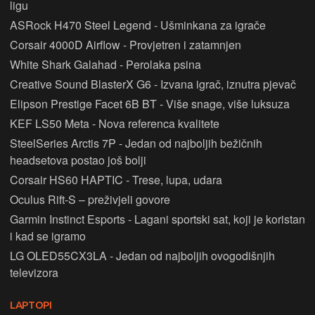
ligu
ASRock H470 Steel Legend - Ušminkana za igrače
Corsair 4000D Airflow - Provjetren i zatamnjen
White Shark Galahad - Perolaka psina
Creative Sound BlasterX G6 - Izvana igrač, iznutra pjevač
Elipson Prestige Facet 6B BT - Više snage, više luksuza
KEF LS50 Meta - Nova referenca kvalitete
SteelSeries Arctis 7P - Jedan od najboljih bežičnih
headsetova postao još bolji
Corsair HS60 HAPTIC - Trese, lupa, udara
Oculus Rift-S – preživjeli govore
Garmin Instinct Esports - Lagani sportski sat, koji je koristan
i kad se igramo
LG OLED55CX3LA - Jedan od najboljih ovogodišnjih
televizora
LAPTOPI