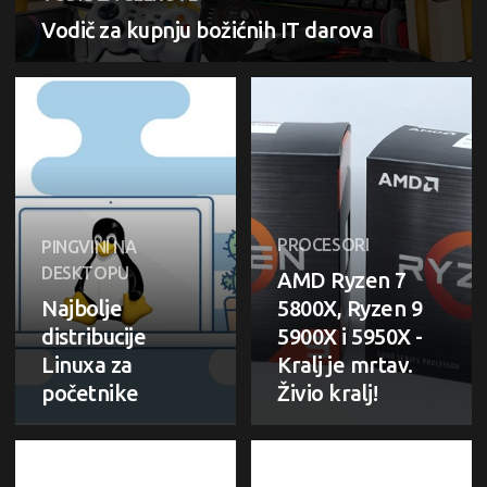
Vodič za kupnju božićnih IT darova
PROCESORI
PINGVINI NA
DESKTOPU
AMD Ryzen 7
Najbolje
5800X, Ryzen 9
distribucije
5900X i 5950X -
Linuxa za
Kralj je mrtav.
početnike
Živio kralj!