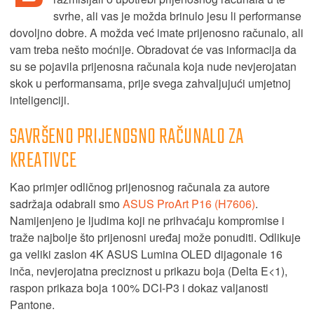
svrhe, ali vas je možda brinulo jesu li performanse
dovoljno dobre. A možda već imate prijenosno računalo, ali
vam treba nešto moćnije. Obradovat će vas informacija da
su se pojavila prijenosna računala koja nude nevjerojatan
skok u performansama, prije svega zahvaljujući umjetnoj
inteligenciji.
SAVRŠENO PRIJENOSNO RAČUNALO ZA
KREATIVCE
Kao primjer odličnog prijenosnog računala za autore
sadržaja odabrali smo
ASUS ProArt P16 (H7606)
.
Namijenjeno je ljudima koji ne prihvaćaju kompromise i
traže najbolje što prijenosni uređaj može ponuditi. Odlikuje
ga veliki zaslon 4K ASUS Lumina OLED dijagonale 16
inča, nevjerojatna preciznost u prikazu boja (Delta E<1),
raspon prikaza boja 100% DCI-P3 i dokaz valjanosti
Pantone.