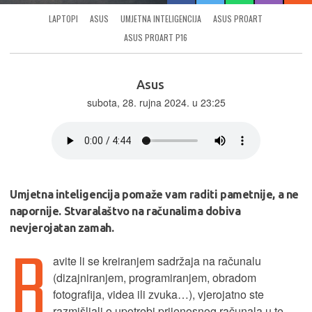
LAPTOPI
ASUS
UMJETNA INTELIGENCIJA
ASUS PROART
ASUS PROART P16
Asus
subota, 28. rujna 2024. u 23:25
Umjetna inteligencija pomaže vam raditi pametnije, a ne
napornije. Stvaralaštvo na računalima dobiva
nevjerojatan zamah.
B
avite li se kreiranjem sadržaja na računalu
(dizajniranjem, programiranjem, obradom
fotografija, videa ili zvuka…), vjerojatno ste
razmišljali o upotrebi prijenosnog računala u te