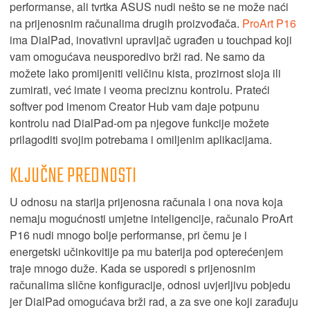
performanse, ali tvrtka ASUS nudi nešto se ne može naći
na prijenosnim računalima drugih proizvođača.
ProArt P16
ima DialPad, inovativni upravljač ugrađen u touchpad koji
vam omogućava neusporedivo brži rad. Ne samo da
možete lako promijeniti veličinu kista, prozirnost sloja ili
zumirati, već imate i veoma preciznu kontrolu. Prateći
softver pod imenom Creator Hub vam daje potpunu
kontrolu nad DialPad-om pa njegove funkcije možete
prilagoditi svojim potrebama i omiljenim aplikacijama.
KLJUČNE PREDNOSTI
U odnosu na starija prijenosna računala i ona nova koja
nemaju mogućnosti umjetne inteligencije, računalo ProArt
P16 nudi mnogo bolje performanse, pri čemu je i
energetski učinkovitije pa mu baterija pod opterećenjem
traje mnogo duže. Kada se usporedi s prijenosnim
računalima slične konfiguracije, odnosi uvjerljivu pobjedu
jer DialPad omogućava brži rad, a za sve one koji zarađuju