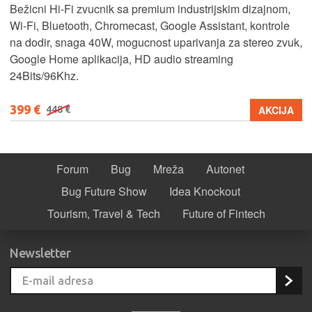
Bežicni Hi-Fi zvucnik sa premium industrijskim dizajnom,
Wi-Fi, Bluetooth, Chromecast, Google Assistant, kontrole
na dodir, snaga 40W, mogucnost uparivanja za stereo zvuk,
Google Home aplikacija, HD audio streaming
24Bits/96Khz.
399 €
AKCIJA
448 €
Forum
Bug
Mreža
Autonet
Bug Future Show
Idea Knockout
Tourism, Travel & Tech
Future of Fintech
Newsletter