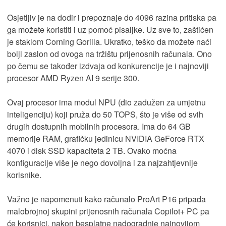
Osjetljiv je na dodir i prepoznaje do 4096 razina pritiska pa
ga možete koristiti i uz pomoć pisaljke. Uz sve to, zaštićen
je staklom Corning Gorilla. Ukratko, teško da možete naći
bolji zaslon od ovoga na tržištu prijenosnih računala. Ono
po čemu se također izdvaja od konkurencije je i najnoviji
procesor AMD Ryzen AI 9 serije 300.
Ovaj procesor ima modul NPU (dio zadužen za umjetnu
inteligenciju) koji pruža do 50 TOPS, što je više od svih
drugih dostupnih mobilnih procesora. Ima do 64 GB
memorije RAM, grafičku jedinicu NVIDIA GeForce RTX
4070 i disk SSD kapaciteta 2 TB. Ovako moćna
konfiguracije više je nego dovoljna i za najzahtjevnije
korisnike.
Važno je napomenuti kako računalo ProArt P16 pripada
malobrojnoj skupini prijenosnih računala Copilot+ PC pa
će korisnici, nakon besplatne nadogradnje najnovijom