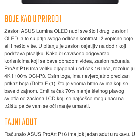
BOJE KAO U PRIRODI
Zaslon ASUS Lumina OLED nudi sve što i drugi zasloni
OLED, a to su prije svega odličan kontrast i živopisne boje,
ali i nešto više. U pitanju je zaslon osjetljiv na dodir koji
podržava pisaljku. Kako bi savršeno odgovarao
korisnicima koji se bave obradom videa, zaslon računala
ProArt P16 ima veliku dijagonalu od čak 16 inča, rezoluciju
4K i 100% DCI-P3. Osim toga, ima nevjerojatno precizan
prikaz boja (Delta E<1), što je veoma bitno svima koji se
bave dizajnom. Emitira čak 70% manje štetnog plavog
svjetla od zaslona LCD koji se najčešće mogu naći na
tržištu pa će vam se oči manje umarati.
TAJNI ADUT
Računalo ASUS ProArt P16 ima još jedan adut u rukavu. U