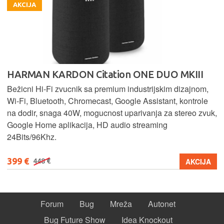
AKCIJA
HARMAN KARDON Citation ONE DUO MKIII
Bežicni Hi-Fi zvucnik sa premium industrijskim dizajnom,
Wi-Fi, Bluetooth, Chromecast, Google Assistant, kontrole
na dodir, snaga 40W, mogucnost uparivanja za stereo zvuk,
Google Home aplikacija, HD audio streaming
24Bits/96Khz.
399 €
AKCIJA
448 €
Forum
Bug
Mreža
Autonet
Bug Future Show
Idea Knockout