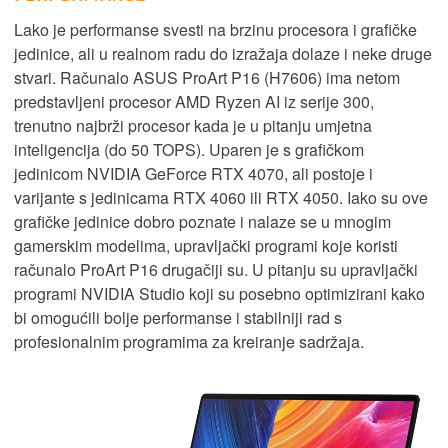
Lako je performanse svesti na brzinu procesora i grafičke
jedinice, ali u realnom radu do izražaja dolaze i neke druge
stvari. Računalo ASUS ProArt P16 (H7606) ima netom
predstavljeni procesor AMD Ryzen AI iz serije 300,
trenutno najbrži procesor kada je u pitanju umjetna
inteligencija (do 50 TOPS). Uparen je s grafičkom
jedinicom NVIDIA GeForce RTX 4070, ali postoje i
varijante s jedinicama RTX 4060 ili RTX 4050. Iako su ove
grafičke jedinice dobro poznate i nalaze se u mnogim
gamerskim modelima, upravljački programi koje koristi
računalo ProArt P16 drugačiji su. U pitanju su upravljački
programi NVIDIA Studio koji su posebno optimizirani kako
bi omogućili bolje performanse i stabilniji rad s
profesionalnim programima za kreiranje sadržaja.