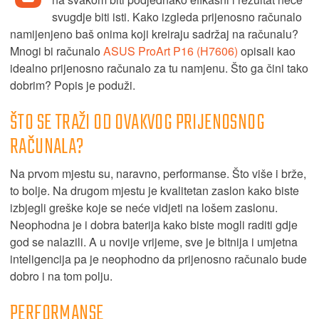
svugdje biti isti. Kako izgleda prijenosno računalo
namijenjeno baš onima koji kreiraju sadržaj na računalu?
Mnogi bi računalo
ASUS ProArt P16 (H7606)
opisali kao
idealno prijenosno računalo za tu namjenu. Što ga čini tako
dobrim? Popis je poduži.
ŠTO SE TRAŽI OD OVAKVOG PRIJENOSNOG
RAČUNALA?
Na prvom mjestu su, naravno, performanse. Što više i brže,
to bolje. Na drugom mjestu je kvalitetan zaslon kako biste
izbjegli greške koje se neće vidjeti na lošem zaslonu.
Neophodna je i dobra baterija kako biste mogli raditi gdje
god se nalazili. A u novije vrijeme, sve je bitnija i umjetna
inteligencija pa je neophodno da prijenosno računalo bude
dobro i na tom polju.
PERFORMANSE