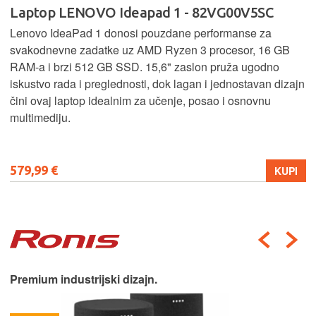
Laptop LENOVO Ideapad 1 - 82VG00V5SC
Lenovo IdeaPad 1 donosi pouzdane performanse za
svakodnevne zadatke uz AMD Ryzen 3 procesor, 16 GB
RAM-a i brzi 512 GB SSD. 15,6" zaslon pruža ugodno
iskustvo rada i preglednosti, dok lagan i jednostavan dizajn
čini ovaj laptop idealnim za učenje, posao i osnovnu
multimediju.
579,99 €
KUPI
Premium industrijski dizajn.