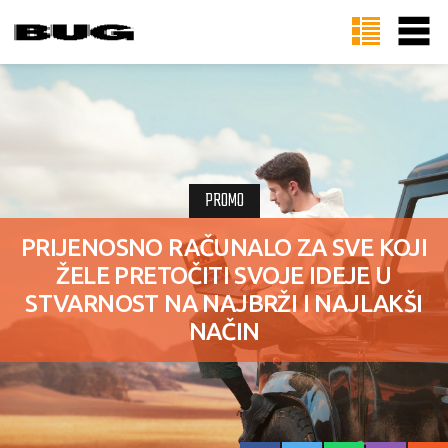
PROMO
PRIJENOSNO RAČUNALO ZA SVE KOJI
ŽELE PRETOČITI SVOJE IDEJE U
STVARNOST NA NAJBRŽI I NAJLAKŠI
NAČIN