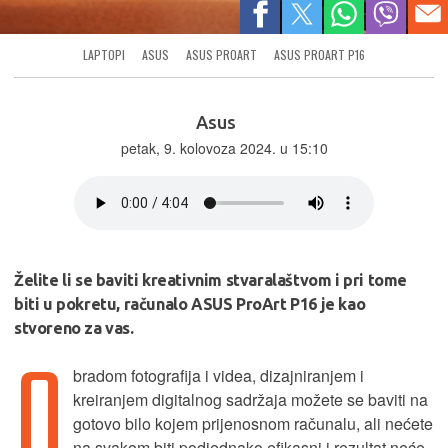
LAPTOPI
ASUS
ASUS PROART
ASUS PROART P16
Asus
petak, 9. kolovoza 2024. u 15:10
Želite li se baviti kreativnim stvaralaštvom i pri tome
biti u pokretu, računalo ASUS ProArt P16 je kao
stvoreno za vas.
O
bradom fotografija i videa, dizajniranjem i
kreiranjem digitalnog sadržaja možete se baviti na
gotovo bilo kojem prijenosnom računalu, ali nećete
na svakom biti podjednako efikasni i rezultat neće