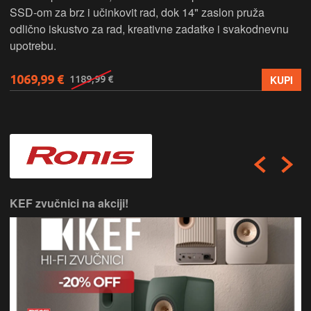
SSD‑om za brz i učinkovit rad, dok 14" zaslon pruža
odlično iskustvo za rad, kreativne zadatke i svakodnevnu
upotrebu.
1069,99 €
KUPI
1189,99 €
KEF zvučnici na akciji!