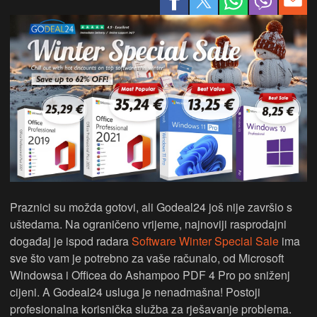
Praznici su možda gotovi, ali Godeal24 još nije završio s
uštedama. Na ograničeno vrijeme, najnoviji rasprodajni
događaj je ispod radara
Software Winter Special Sale
ima
sve što vam je potrebno za vaše računalo, od Microsoft
Windowsa i Officea do Ashampoo PDF 4 Pro po sniženj
cijeni. A Godeal24 usluga je nenadmašna! Postoji
profesionalna korisnička služba za rješavanje problema.