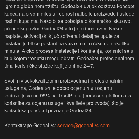
igre na globalnom tržištu. Godeal24 uvijek održava koncept
kupca na prvom mjestu i donosi najbolje proizvode i usluge
našim kupcima. Kako bi se poboljšalo korisničko iskustvo,
proces kupovine Godeal24 vrlo je jednostavan. Nakon
naplate, aktivacijski ključ softvera i detaljne upute za
instalaciju bit će poslani na vaš e-mail u roku od nekoliko
minuta. A oko procesa instalacije i korištenja, korisnici se u
bilo kojem trenutku mogu obratiti Godeal24 profesionalnom
timu korisničke službe koji je online 24/7.
Svojim visokokvalitetnim proizvodima i profesionalnim
uslugama, Godeal24 je dobio ocjenu 4,9 i ocjenu
zadovoljstva od 98% na TrustPilotu (neovisna platforma za
korisnike za ocjenu usluge i kvalitete proizvoda), što je
korisnička potvrda i priznanje Godeal24!
Kontaktirajte Godeal24:
service@godeal24.com