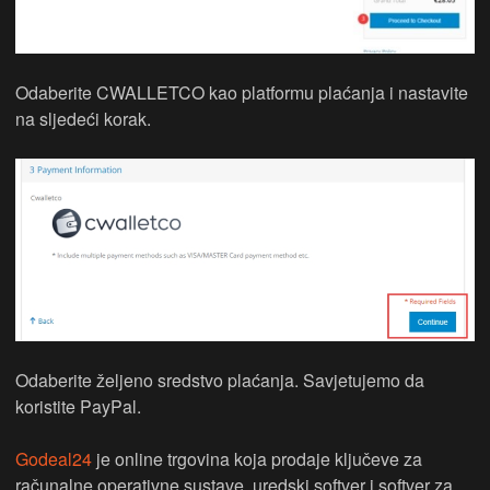
Odaberite CWALLETCO kao platformu plaćanja i nastavite
na sljedeći korak.
Odaberite željeno sredstvo plaćanja. Savjetujemo da
koristite PayPal.
Godeal24
je online trgovina koja prodaje ključeve za
računalne operativne sustave, uredski softver i softver za