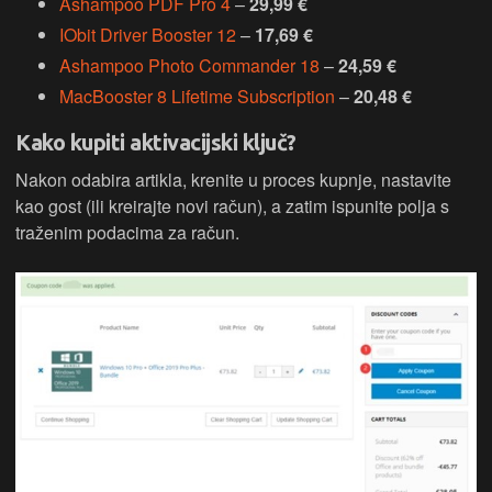
Ashampoo PDF Pro 4
–
29,99 €
IObit Driver Booster 12
–
17,69 €
Ashampoo Photo Commander 18
–
24,59 €
MacBooster 8 Lifetime Subscription
–
20,48 €
Kako kupiti aktivacijski ključ?
Nakon odabira artikla, krenite u proces kupnje, nastavite
kao gost (ili kreirajte novi račun), a zatim ispunite polja s
traženim podacima za račun.