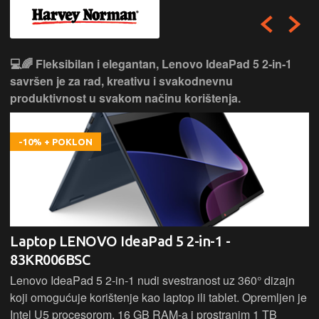
💻🌈 Fleksibilan i elegantan, Lenovo IdeaPad 5 2‑in‑1
savršen je za rad, kreativu i svakodnevnu
produktivnost u svakom načinu korištenja.
-10% + POKLON
Laptop LENOVO IdeaPad 5 2-in-1 -
83KR006BSC
Lenovo IdeaPad 5 2‑in‑1 nudi svestranost uz 360° dizajn
koji omogućuje korištenje kao laptop ili tablet. Opremljen je
Intel U5 procesorom, 16 GB RAM-a i prostranim 1 TB