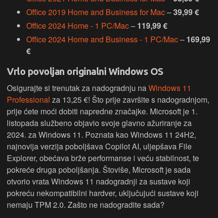
Office 2019 Home and Business for Mac
–
39,99 €
Office 2024 Home - 1 PC/Mac
–
119,99 €
Office 2024 Home and Business - 1 PC/Mac
–
169,99
€
Vrlo povoljan originalni Windows OS
Osigurajte si trenutak za nadogradnju na
Windows 11
Professional
za 13,25 €! Što prije završite s nadogradnjom,
prije ćete moći dobiti napredne značajke. Microsoft je 1.
listopada službeno objavio svoje glavno ažuriranje za
2024. za Windows 11. Poznata kao Windows 11 24H2,
najnovija verzija poboljšava Copilot AI, uljepšava File
Explorer, obećava brže performanse i veću stabilnost, te
pokreće druga poboljšanja. Štoviše, Microsoft je sada
otvorio vrata Windows 11 nadogradnji za sustave koji
pokreću nekompatibilni hardver, uključujući sustave koji
nemaju TPM 2.0. Zašto ne nadogradite sada?