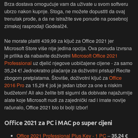
Brza dostava omogućuje vam da uživate u svom softveru
ubrzo nakon kupnje. Stoga, ne možete dopustiti da ovaj
trenutak prođe, a da ne istražite sve ponude na posebnoj
zimskoj rasprodaji Godeal24.
Ne morate platiti 439,99 za ključ za Office 2021 jer
Microsoft Store više nije jedina opcija. Ova ponuda izvrsna
je prilika da nabavite doživotni
Microsoft Office 2021
Professional
uz djelić njegove uobičajene cijene - za samo
35,24 €! Jednokratno plaćanje za doživotni pristup! Recite
zbogom pretplatama. Štoviše, doživotni ključ za
Office
2016 Pro
za 15,29 € još je jedan izbor za one s niskim
budžetom! Ali ako želite biti sigurni da dobivate najažurnije
alate koje Microsoft nudi za zajednički rad i imate novije
računalo, Office 2021 bio bi bolji izbor!
Office 2021 za PC i MAC po super cijeni
Office 2021 Professional Plus Key - 1 PC
–
35,24 €