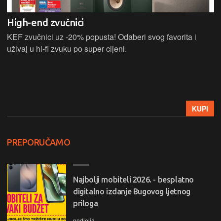
High-end zvučnici
KEF zvučnici uz -20% popusta! Odaberi svog favorita i
uživaj u hi-fi zvuku po super cijeni.
KUPI
PREPORUČAMO
Najbolji mobiteli 2026. - besplatno
digitalno izdanje Bugovog ljetnog
priloga
nedjelja