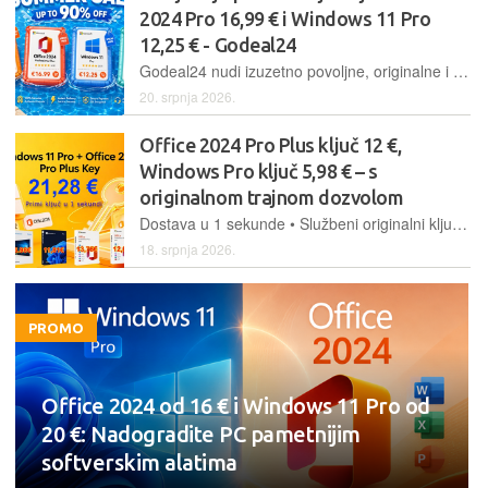
2024 Pro 16,99 € i Windows 11 Pro
12,25 € - Godeal24
Godeal24 nudi izuzetno povoljne, originalne i trajno aktivirane Windows i Office softverske pakete. Windows 11 Pro samo 12,25 €, Office 2024 Pro samo 16,99 €, Office 2021 Home and Business za Mac 44,99 €
20. srpnja 2026.
Office 2024 Pro Plus ključ 12 €,
Windows Pro ključ 5,98 € – s
originalnom trajnom dozvolom
Dostava u 1 sekunde • Službeni originalni ključ • Office 2024 12,01 €
18. srpnja 2026.
PROMO
Office 2024 od 16 € i Windows 11 Pro od
20 €: Nadogradite PC pametnijim
softverskim alatima