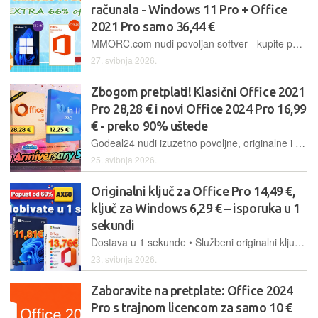
računala - Windows 11 Pro + Office
2021 Pro samo 36,44 €
MMORC.com nudi povoljan softver - kupite paket koji uključuje Office 2021 Pro i Windows 11 Pro za samo 36,44 € i opremite računalo novim trajno aktiviranim originalnim softverom
27. svibnja 2026.
Zbogom pretplati! Klasični Office 2021
Pro 28,28 € i novi Office 2024 Pro 16,99
€ - preko 90% uštede
Godeal24 nudi izuzetno povoljne, originalne i trajno aktivirane Windows i Office softverske pakete. Windows 11 Pro samo 12,25 €, Office 2021 Pro Plus samo 29,89 €, Office 2021 Home and Business za Mac 46,99 €
25. svibnja 2026.
Originalni ključ za Office Pro 14,49 €,
ključ za Windows 6,29 € – isporuka u 1
sekundi
Dostava u 1 sekunde • Službeni originalni ključ • Office 2021 28,38 €
23. svibnja 2026.
Zaboravite na pretplate: Office 2024
Pro s trajnom licencom za samo 10 €