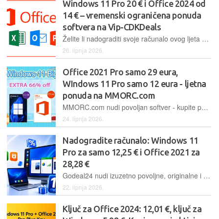
Windows 11 Pro 20 € i Office 2024 od
14 € – vremenski ograničena ponuda
softvera na Vip-CDKDeals
Želite li nadograditi svoje računalo ovog ljeta bez trošenja bogatstva na softver? Posjetite VIP-CDKDeals
26. lipnja 2026.
Office 2021 Pro samo 29 eura,
WIndows 11 Pro samo 12 eura - ljetna
ponuda na MMORC.com
MMORC.com nudi povoljan softver - kupite paket koji uključuje Office 2021 Pro i Windows 11 Pro za samo 36,44 € i opremite računalo novim trajno aktiviranim originalnim softverom
24. lipnja 2026.
Nadogradite računalo: Windows 11
Pro za samo 12,25 € i Office 2021 za
28,28 €
Godeal24 nudi izuzetno povoljne, originalne i trajno aktivirane Windows i Office softverske pakete. Windows 11 Pro samo 12,25 €, Office 2024 Pro samo 16,99 €, Office 2021 Home and Business za Mac 44,99 €
22. lipnja 2026.
Ključ za Office 2024: 12,01 €, ključ za