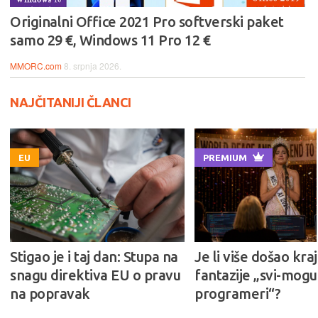
Originalni Office 2021 Pro softverski paket
samo 29 €, Windows 11 Pro 12 €
MMORC.com
8. srpnja 2026.
NAJČITANIJI ČLANCI
EU
PREMIUM
Stigao je i taj dan: Stupa na
Je li više došao kraj
snagu direktiva EU o pravu
fantazije „svi-mogu-
na popravak
programeri“?