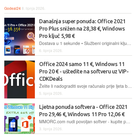
Godeal24
8. lipnja 2026.
Današnja super ponuda: Office 2021
Pro Plus snižen na 28,38 €, Windows
Pro ključ 5,98 €
Dostava u 1 sekunde • Službeni originalni ključ • Office 2021 28,38 €
6. lipnja 2026.
Office 2024 samo 11 €, Windows 11
Pro 20 € - uštedite na softveru uz VIP-
CDKDeals
Želite li nadograditi svoje računalo prije ljeta bez trošenja bogatstva na softver?
5. lipnja 2026.
Ljetna ponuda softvera - Office 2021
Pro 29,46 €, Windows 11 Pro 12,06 €
MMORC.com nudi povoljan softver - kupite paket koji uključuje Office 2021 Pro i Windows 11 Pro za samo 36,44 € i opremite računalo novim trajno aktiviranim originalnim softverom
3. lipnja 2026.