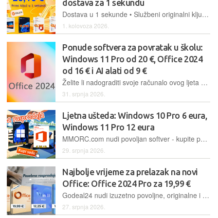
dostava za 1 sekundu
Dostava u 1 sekunde • Službeni originalni ključ • Office 2024 12,01 €
1. kolovoza 2026.
Ponude softvera za povratak u školu:
Windows 11 Pro od 20 €, Office 2024
od 16 € i AI alati od 9 €
Želite li nadograditi svoje računalo ovog ljeta bez trošenja bogatstva na softver? Posjetite VIP-CDKDeals
31. srpnja 2026.
Ljetna ušteda: Windows 10 Pro 6 eura,
Windows 11 Pro 12 eura
MMORC.com nudi povoljan softver - kupite paket koji uključuje Office 2021 Pro i Windows 11 Pro za samo 36,44 € i opremite računalo novim trajno aktiviranim originalnim softverom
29. srpnja 2026.
Najbolje vrijeme za prelazak na novi
Office: Office 2024 Pro za 19,99 €
Godeal24 nudi izuzetno povoljne, originalne i trajno aktivirane Windows i Office softverske pakete. Windows 11 Pro samo 12,25 €, Office 2024 Pro samo 19,99 €, Office 2021 Home and Business za Mac 49,99 €
27. srpnja 2026.