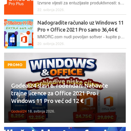
Izvrsne vijesti za entuzijaste produktivnosti: sada možete nabaviti najnoviju verziju Office paketa za samo 10 eura, s trajnom licencom i bez potrebne pretplate
22. svibnja 2026.
Nadogradite računalo uz Windows 11
Pro + Office 2021 Pro samo 36,44 €
MMORC.com nudi povoljan softver - kupite paket koji uključuje Office 2021 Pro i Windows 11 Pro za samo 36,44 € i opremite računalo novim trajno aktiviranim originalnim softverom
20. svibnja 2026.
PROMO
Godeal24 slavi 6. rođendan: Nabavite
trajne licence za Office 2021 Pro i
Windows 11 Pro već od 12 €
Godeal24
18. svibnja 2026.