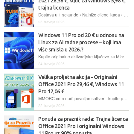
2021 28,38 €, ključ za Windows 5,98 €,
trajna licenca
Dostava u 1 sekunde • Najniže cijene ikada • 100% sigurno i pouzdano
25. travnja 2026.
Windows 11 Pro od 20 € u odnosu na
Linux za AI radne procese – koji ima
više smisla u 2026.?
Kupite originalne aktivacijske ključeve za Microsoft Windows i Office po vrlo konkurentnim cijenama.
24. travnja 2026.
Velika proljetna akcija - Originalni
Office 2021 Pro 29,46 €, Windows 11
Pro 12,06 €
MMORC.com nudi povoljan softver - kupite paket koji uključuje Office 2021 Pro i Windows 11 Pro za samo 36,44 € i opremite računalo novim trajno aktiviranim originalnim softverom
22. travnja 2026.
Ponuda za praznik rada: Trajna licenca
Office 2021 Pro i originalni Windows
11 Pro uz 90% popusta