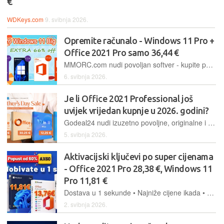
€
WDKeys.com
9. svibnja 2026.
Opremite računalo - Windows 11 Pro +
Office 2021 Pro samo 36,44 €
MMORC.com nudi povoljan softver - kupite paket koji uključuje Office 2021 Pro i Windows 11 Pro za samo 36,44 € i opremite računalo novim trajno aktiviranim originalnim softverom
6. svibnja 2026.
Je li Office 2021 Professional još
uvijek vrijedan kupnje u 2026. godini?
Godeal24 nudi izuzetno povoljne, originalne i trajno aktivirane Windows i Office softverske pakete. Windows 11 Pro samo 13,55 €, Office 2021 Pro Plus samo 31,55 €, Office 2021 Home and Business za Mac 48,99 €
5. svibnja 2026.
Aktivacijski ključevi po super cijenama
- Office 2021 Pro 28,38 €, Windows 11
Pro 11,81 €
Dostava u 1 sekunde • Najniže cijene ikada • 100% sigurno i pouzdano
2. svibnja 2026.