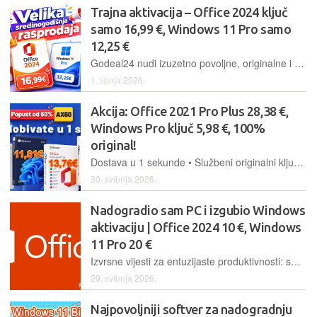
Trajna aktivacija – Office 2024 ključ
samo 16,99 €, Windows 11 Pro samo
12,25 €
Godeal24 nudi izuzetno povoljne, originalne i trajno aktivirane Windows i Office softverske pakete. Windows 11 Pro samo 12,25 €, Office 2024 Pro samo 16,99 €, Office 2021 Home and Business za Mac 44,99 €
1. lipnja 2026.
Akcija: Office 2021 Pro Plus 28,38 €,
Windows Pro ključ 5,98 €, 100%
original!
Dostava u 1 sekunde • Službeni originalni ključ • Office 2021 28,38 €
30. svibnja 2026.
Nadogradio sam PC i izgubio Windows
aktivaciju | Office 2024 10 €, Windows
11 Pro 20 €
Izvrsne vijesti za entuzijaste produktivnosti: sada možete nabaviti najnoviju verziju Office paketa za samo 10 eura, s trajnom licencom i bez potrebne pretplate
29. svibnja 2026.
Najpovoljniji softver za nadogradnju