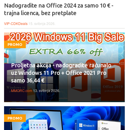
Nadogradite na Office 2024 za samo 10 € -
trajna licenca, bez pretplate
VIP-CDKDeals
15. svibnja 2026.
PROMO
Proljetna akcija - nadogradite računalo
uz Windows 11 Pro + Office 2021 Pro
samo 36,44 €
MMORC.com
13. svibnja 2026.
PROMO