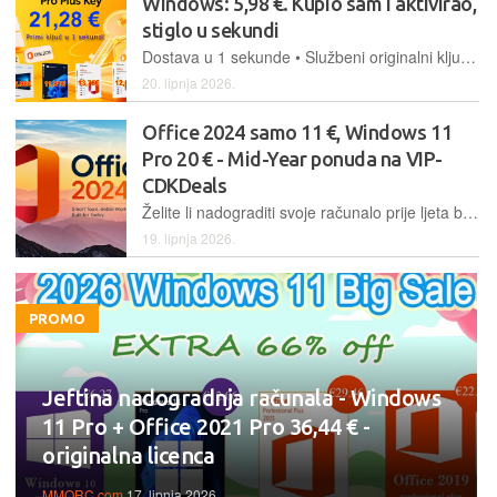
Windows: 5,98 €. Kupio sam i aktivirao,
stiglo u sekundi
Dostava u 1 sekunde • Službeni originalni ključ • Office 2024 12,01 €
20. lipnja 2026.
Office 2024 samo 11 €, Windows 11
Pro 20 € - Mid-Year ponuda na VIP-
CDKDeals
Želite li nadograditi svoje računalo prije ljeta bez trošenja bogatstva na softver? Posjetite VIP-CDKDeals
19. lipnja 2026.
PROMO
Jeftina nadogradnja računala - Windows
11 Pro + Office 2021 Pro 36,44 € -
originalna licenca
MMORC.com
17. lipnja 2026.