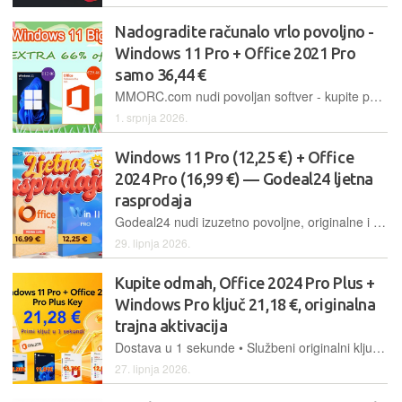
Nadogradite računalo vrlo povoljno -
Windows 11 Pro + Office 2021 Pro
samo 36,44 €
MMORC.com nudi povoljan softver - kupite paket koji uključuje Office 2021 Pro i Windows 11 Pro za samo 36,44 € i opremite računalo novim trajno aktiviranim originalnim softverom
1. srpnja 2026.
Windows 11 Pro (12,25 €) + Office
2024 Pro (16,99 €) — Godeal24 ljetna
rasprodaja
Godeal24 nudi izuzetno povoljne, originalne i trajno aktivirane Windows i Office softverske pakete. Windows 11 Pro samo 12,25 €, Office 2024 Pro samo 16,99 €, Office 2021 Home and Business za Mac 44,99 €
29. lipnja 2026.
Kupite odmah, Office 2024 Pro Plus +
Windows Pro ključ 21,18 €, originalna
trajna aktivacija
Dostava u 1 sekunde • Službeni originalni ključ • Office 2024 12,01 €
27. lipnja 2026.