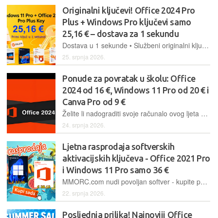
Originalni ključevi! Office 2024 Pro
Plus + Windows Pro ključevi samo
25,16 € – dostava za 1 sekundu
Dostava u 1 sekunde • Službeni originalni ključ • Office 2024 12,01 €
25. srpnja 2026.
Ponude za povratak u školu: Office
2024 od 16 €, Windows 11 Pro od 20 € i
Canva Pro od 9 €
Želite li nadograditi svoje računalo ovog ljeta bez trošenja bogatstva na softver? Posjetite VIP-CDKDeals
24. srpnja 2026.
Ljetna rasprodaja softverskih
aktivacijskih ključeva - Office 2021 Pro
i Windows 11 Pro samo 36 €
MMORC.com nudi povoljan softver - kupite paket koji uključuje Office 2021 Pro i Windows 11 Pro za samo 36,44 € i opremite računalo novim trajno aktiviranim originalnim softverom
22. srpnja 2026.
Posljednja prilika! Najnoviji Office