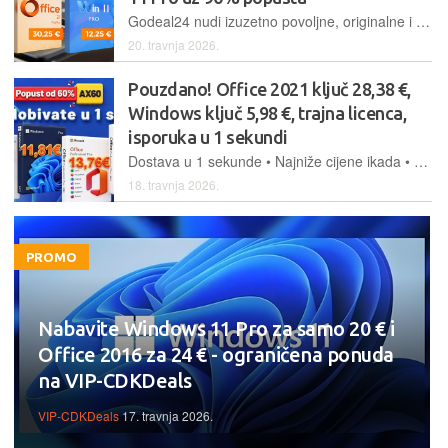
Godeal24 nudi izuzetno povoljne, originalne i trajno aktivirane Windows i Office softverske pakete. Windows 11 Pro samo 13,55 €, Office 2021 Pro Plus samo 31,55 €, Office 2021 Home and Business za Mac 48,99 €
20. travnja 2026.
Pouzdano! Office 2021 ključ 28,38 €,
Windows ključ 5,98 €, trajna licenca,
isporuka u 1 sekundi
Dostava u 1 sekunde • Najniže cijene ikada • 100% sigurno i pouzdano
18. travnja 2026.
PROMO
Nabavite Windows 11 Pro za samo 20 € i
Office 2016 za 24 € - ograničena ponuda
na VIP-CDKDeals
VIP-CDKDeals
17. travnja 2026.