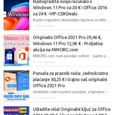
Nadogradite svoje računalo s
Windows 11 Pro za 20 € i Office 2016
za 24 € -VIP-CDKDeals
Kupite originalne aktivacijske ključeve za Microsoft Windows i Office po vrlo konkurentnim cijenama.
1. svibnja 2026.
Originalni Office 2021 Pro 29,46 €,
Windows 11 Pro 12,06 € - Proljetna
akcija na MMORC.com
MMORC.com nudi povoljan softver - kupite paket koji uključuje Office 2021 Pro i Windows 11 Pro za samo 36,44 € i opremite računalo novim trajno aktiviranim originalnim softverom
29. travnja 2026.
Ponuda za praznik rada: Jednokratno
plaćanje 30,25 € i trajno vaš originalni
Office 2021 Pro
Godeal24 nudi izuzetno povoljne, originalne i trajno aktivirane Windows i Office softverske pakete. Windows 11 Pro samo 13,55 €, Office 2021 Pro Plus samo 31,55 €, Office 2021 Home and Business za Mac 48,99 €
27. travnja 2026.
Uštedite više! Originalni ključ za Office