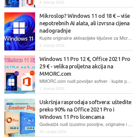
4. travnja 2026.
Mikroslop? Windows 11 od 18 € – više
nepotrebnih AI alata, ali izvrsna cijena
nadogradnje
Kupite originalne aktivacijske ključeve za Microsoft Windows i Office po vrlo konkurentnim cijenama.
3. travnja 2026.
Windows 11 Pro 12 €, Office 2021 Pro
29 € - velika proljetna akcija na
MMORC.com
MMORC.com nudi povoljan softver - kupite paket koji uključuje Office 2021 Pro i Windows 11 Pro za samo 36,44 € i opremite računalo novim trajno aktiviranim originalnim softverom
1. travnja 2026.
Uskršnja rasprodaja softvera: uštedite
preko 90% na Office 2021 Pro i
WIndows 11 Pro licencama
Godeal24 nudi izuzetno povoljne, originalne i trajno aktivirane Windows i Office softverske pakete. Windows 11 Pro samo 12,25 €, Office 2021 Pro Plus samo 30,25 €, Office 2021 Home and Business za Mac 46,99 €
30. ožujka 2026.