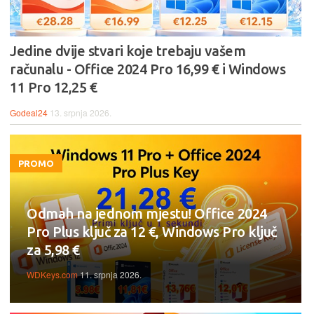
Jedine dvije stvari koje trebaju vašem
računalu - Office 2024 Pro 16,99 € i Windows
11 Pro 12,25 €
Godeal24
13. srpnja 2026.
PROMO
Odmah na jednom mjestu! Office 2024
Pro Plus ključ za 12 €, Windows Pro ključ
za 5,98 €
WDKeys.com
11. srpnja 2026.