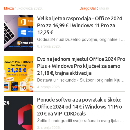
Mreža
1. kolovoza 2026.
Drago Galić
utorak
Velika ljetna rasprodaja - Office 2024
Pro za 16,99 € i Windows 11 Pro za
12,25 €
Godeal24 nudi izuzetno povoljne, originalne i trajno aktivirane Windows i Office softverske pakete. Windows 11 Pro samo 12,25 €, Office 2024 Pro samo 16,99 €, Office 2021 Home and Business za Mac 44,99 €
6. srpnja 2026.
Evo na jednom mjestu! Office 2024 Pro
Plus + Windows Pro ključevi za samo
21,18 €, trajna aktivacija
Dostava u 1 sekunde • Službeni originalni ključ • Office 2024 12,01 €
4. srpnja 2026.
Ponude softvera za povratak u školu:
Office 2024 od 14 € i Windows 11 Pro
20 € na VIP-CDKDeals
Želite li nadograditi svoje računalo ovog ljeta bez trošenja bogatstva na softver? Posjetite VIP-CDKDeals
3. srpnja 2026.