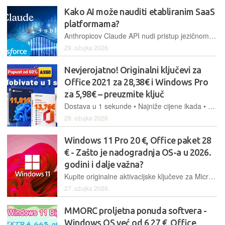
Kako AI može nauditi etabliranim SaaS
platformama?
Anthropicov Claude API nudi pristup jezičnom modelu koji se naplaćuje po potrošnji, bez fiksnih licenci po korisniku. Salesforce i Tableau, s druge strane, naplaćuju za svakog zaposlenika koji ima pristup, bio aktivan ili ne. Kad AI agent radi posao, licenca postaje trošak bez pokrića
29. ožujka 2026.
Nevjerojatno! Originalni ključevi za
Office 2021 za 28,38€ i Windows Pro
za 5,98€ – preuzmite ključ
Dostava u 1 sekunde • Najniže cijene ikada • 100% sigurno i pouzdano
28. ožujka 2026.
Windows 11 Pro 20 €, Office paket 28
€ - Zašto je nadogradnja OS-a u 2026.
godini i dalje važna?
Kupite originalne aktivacijske ključeve za Microsoft Windows i Office po vrlo konkurentnim cijenama.
27. ožujka 2026.
MMORC proljetna ponuda softvera -
Windows OS već od 6,27 €, Office