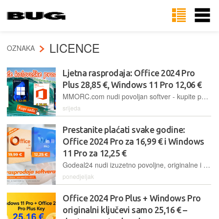
LICENCE
OZNAKA
Ljetna rasprodaja: Office 2024 Pro
Plus 28,85 €, Windows 11 Pro 12,06 €
MMORC.com nudi povoljan softver - kupite paket koji uključuje Office 2021 Pro i Windows 11 Pro za samo 36,44 € i opremite računalo novim trajno aktiviranim originalnim softverom
srijeda
Prestanite plaćati svake godine:
Office 2024 Pro za 16,99 € i Windows
11 Pro za 12,25 €
Godeal24 nudi izuzetno povoljne, originalne i trajno aktivirane Windows i Office softverske pakete. Windows 11 Pro samo 12,25 €, Office 2024 Pro samo 19,99 €, Office 2021 Home and Business za Mac 49,99 €
ponedjeljak
Office 2024 Pro Plus + Windows Pro
originalni ključevi samo 25,16 € –