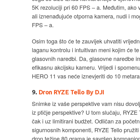
5K rezoluciji pri 60 FPS – a. Međutim, ako 
ali iznenađujuće otporna kamera, nudi i mog
FPS – a.
Osim toga što će te zauvijek uhvatiti vrij
laganu kontrolu i intuitivan meni kojim će te
glasovnih naredbi. Da, glasovne naredbe impl
efikasnu akcijsku kameru. Vrijedi i spomenu
HERO 11 vas neće iznevjeriti do 10 metar
9.
Dron RYZE Tello By DJI
Snimke iz vaše perspektive vam nisu dovoljno
iz ptičje perspektive? U tom slučaju, RYZE 
čak i uz limitirani budžet. Odličan za počet
sigurnosnih komponenti, RYZE Tello pružit
dron težine 80 grama je savršen kompanjon