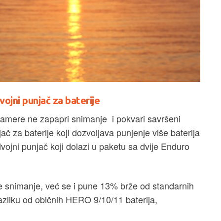
i punjač za baterije
amere ne zapapri snimanje i pokvari savršeni
jač za baterije koji dozvoljava punjenje više baterija
jni punjač koji dolazi u paketu sa dvije Enduro
 snimanje, već se i pune 13% brže od standarnih
azliku od običnih HERO 9/10/11 baterija,