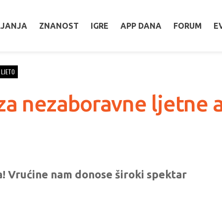
LJANJA
ZNANOST
IGRE
APP DANA
FORUM
E
LJETO
za nezaboravne ljetne a
a! Vrućine nam donose široki spektar