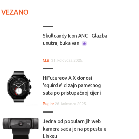
VEZANO
Skullcandy Icon ANC - Glazba
unutra, buka van
M.B.
31. kolovoza 2025.
HiFutureov AiX donosi
'squircle' dizajn pametnog
sata po pristupačnoj cijeni
Bug.hr
26. kolovoza 2025.
Jedna od popularnijih web
kamera sada je na popustu u
Linksu