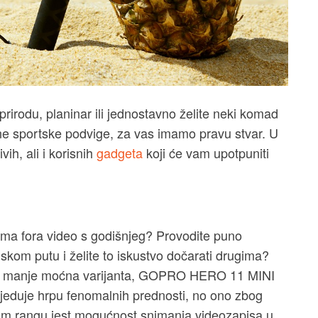
rirodu, planinar ili jednostavno želite neki komad
ne sportske podvige, za vas imamo pravu stvar. U
ih, ali i korisnih
gadgeta
koji će vam upotpuniti
ljima fora video s godišnjeg? Provodite puno
skom putu i želite to iskustvo dočarati drugima?
ta manje moćna varijanta, GOPRO HERO 11 MINI
eduje hrpu fenomalnih prednosti, no ono zbog
om rangu jest mogućnost snimanja videozapisa u