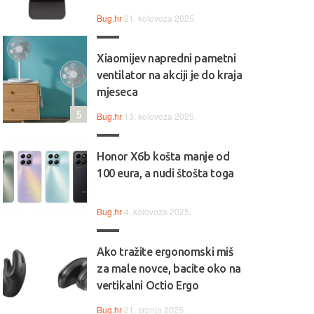
Bug.hr
21. kolovoza 2025.
Xiaomijev napredni pametni
ventilator na akciji je do kraja
mjeseca
5
Bug.hr
13. kolovoza 2025.
Honor X6b košta manje od
100 eura, a nudi štošta toga
Bug.hr
4. kolovoza 2025.
Ako tražite ergonomski miš
za male novce, bacite oko na
vertikalni Octio Ergo
Bug.hr
21. srpnja 2025.