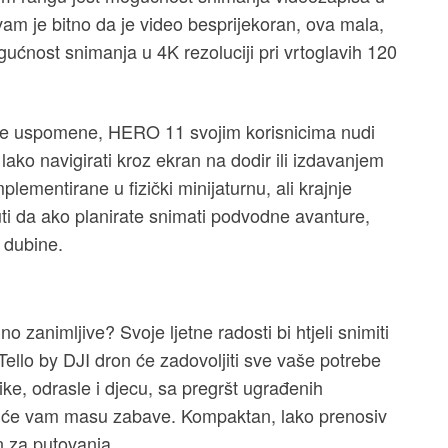
vam je bitno da je video besprijekoran, ova mala,
ućnost snimanja u 4K rezoluciji pri vrtoglavih 120
edne uspomene, HERO 11 svojim korisnicima nudi
 lako navigirati kroz ekran na dodir ili izdavanjem
ementirane u fizički minijaturnu, ali krajnje
ti da ako planirate snimati podvodne avanture,
a dubine.
 zanimljive? Svoje ljetne radosti bi htjeli snimiti
Tello by DJI dron će zadovoljiti sve vaše potrebe
nike, odrasle i djecu, sa pregršt ugrađenih
i će vam masu zabave. Kompaktan, lako prenosiv
 za putovanja.