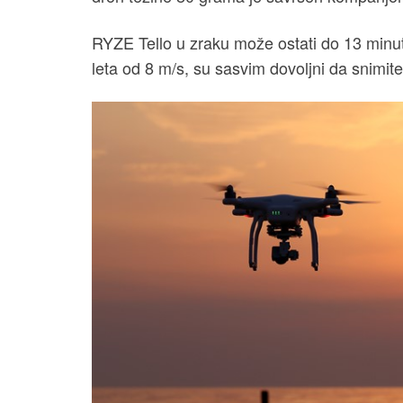
RYZE Tello u zraku može ostati do 13 minu
leta od 8 m/s, su sasvim dovoljni da snimi