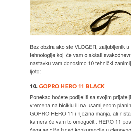
Bez obzira ako ste VLOGER, zaljubljenik u p
tehnologije koji će vam olakšati svakodnev
nastavku vam donosimo 10 tehnički zanimljiv
ljeto:
10.
GOPRO HERO 11 BLACK
Ponekad hoćete podijeliti sa svojim prijate
vremena na biciklu ili na usamljenom planin
GOPRO HERO 11 i njezina manja, ali niš
kamera će vam to omogućiti. HERO 11 posj
čega se diže iznad konkurencije u cjenovn