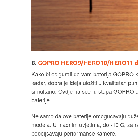
8.
GOPRO HERO9/HERO10/HERO11 dvojn
Kako bi osigurali da vam baterija GOPRO k
kadar, dobra je ideja uložiti u kvalitetan pun
simultano. Ovdje na scenu stupa GOPRO dvo
baterije.
Ne samo da ove baterije omogućavaju duže
modela. U hladnim uvjetima, do -10 C, za r
poboljšavaju performanse kamere.