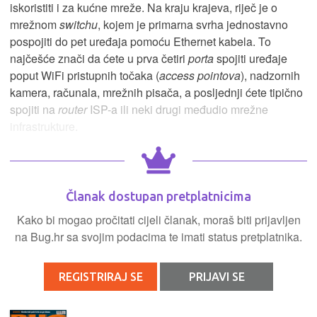
iskoristiti i za kućne mreže. Na kraju krajeva, riječ je o
mrežnom
switchu
, kojem je primarna svrha jednostavno
pospojiti do pet uređaja pomoću Ethernet kabela. To
najčešće znači da ćete u prva četiri
porta
spojiti uređaje
poput WiFi pristupnih točaka (
access pointova
), nadzornih
kamera, računala, mrežnih pisača, a posljednji ćete tipično
spojiti na
router
ISP-a ili neki drugi međudio mrežne
infrastrukture.
Članak dostupan pretplatnicima
Kako bi mogao pročitati cijeli članak, moraš biti prijavljen
na Bug.hr sa svojim podacima te imati status pretplatnika.
REGISTRIRAJ SE
PRIJAVI SE