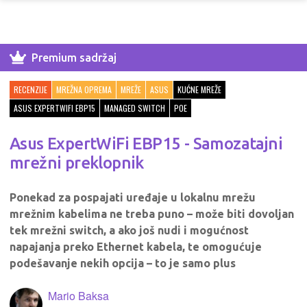
Premium sadržaj
RECENZIJE
MREŽNA OPREMA
MREŽE
ASUS
KUĆNE MREŽE
ASUS EXPERTWIFI EBP15
MANAGED SWITCH
POE
Asus ExpertWiFi EBP15 - Samozatajni
mrežni preklopnik
Ponekad za pospajati uređaje u lokalnu mrežu
mrežnim kabelima ne treba puno – može biti dovoljan
tek mrežni switch, a ako još nudi i mogućnost
napajanja preko Ethernet kabela, te omogućuje
podešavanje nekih opcija – to je samo plus
Mario Baksa