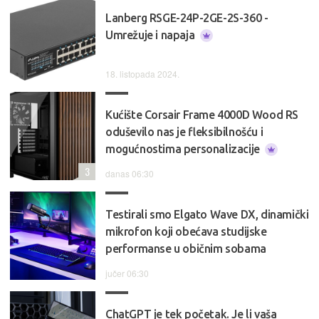
Lanberg RSGE-24P-2GE-2S-360 -
Umrežuje i napaja
18. listopada 2024.
Kućište Corsair Frame 4000D Wood RS
oduševilo nas je fleksibilnošću i
mogućnostima personalizacije
3
danas 06:30
Testirali smo Elgato Wave DX, dinamički
mikrofon koji obećava studijske
performanse u običnim sobama
jučer 06:30
ChatGPT je tek početak. Je li vaša