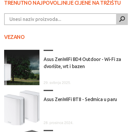
TRENUTNO NAJPOVOLJNIJE CIJENE NA TRŽIŠTU
VEZANO
Asus ZenWiFi BD4 Outdoor - Wi-Fi za
dvorište, vrt i bazen
29. svibnja 2025.
Asus ZenWiFi BT8 - Sedmica u paru
28. prosinca 2024.