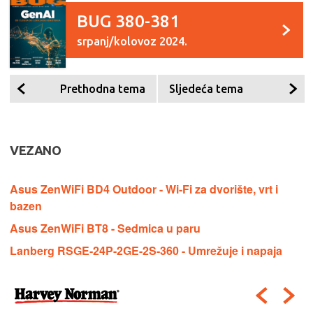
BUG 380-381
srpanj/kolovoz 2024.
Prethodna tema
Sljedeća tema
VEZANO
Asus ZenWiFi BD4 Outdoor - Wi-Fi za dvorište, vrt i
bazen
Asus ZenWiFi BT8 - Sedmica u paru
Lanberg RSGE-24P-2GE-2S-360 - Umrežuje i napaja