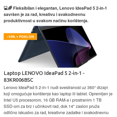
💻🌈 Fleksibilan i elegantan, Lenovo IdeaPad 5 2‑in‑1
savršen je za rad, kreativu i svakodnevnu
produktivnost u svakom načinu korištenja.
-10% + POKLON
Laptop LENOVO IdeaPad 5 2-in-1 -
83KR006BSC
Lenovo IdeaPad 5 2‑in‑1 nudi svestranost uz 360° dizajn
koji omogućuje korištenje kao laptop ili tablet. Opremljen je
Intel U5 procesorom, 16 GB RAM-a i prostranim 1 TB
SSD‑om za brz i učinkovit rad, dok 14" zaslon pruža
odlično iskustvo za rad, kreativne zadatke i svakodnevnu