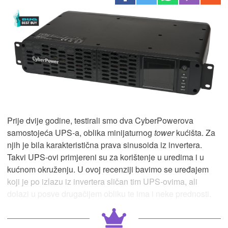
Prije dvije godine, testirali smo dva CyberPowerova
samostojeća UPS-a, oblika minijaturnog
tower
kućišta. Za
njih je bila karakteristična prava sinusoida iz invertera.
Takvi UPS-ovi primjereni su za korištenje u uredima i u
kućnom okruženju. U ovoj recenziji bavimo se uređajem
koji je po izlazu iz invertera sličan tim UPS-ovima, ali
dolazi u posve drugačijem obliku te ima i neke prednosti.