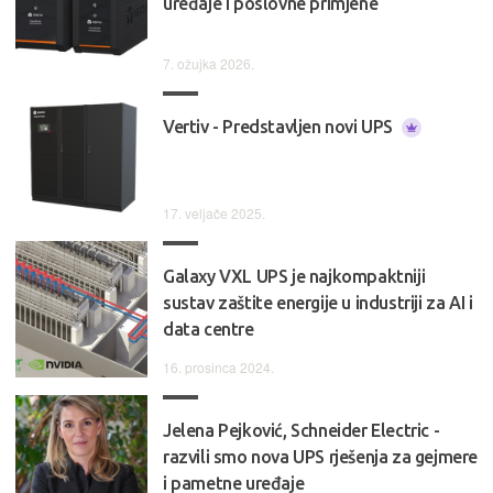
uređaje i poslovne primjene
7. ožujka 2026.
Vertiv - Predstavljen novi UPS
17. veljače 2025.
Galaxy VXL UPS je najkompaktniji
sustav zaštite energije u industriji za AI i
data centre
16. prosinca 2024.
Jelena Pejković, Schneider Electric -
razvili smo nova UPS rješenja za gejmere
i pametne uređaje