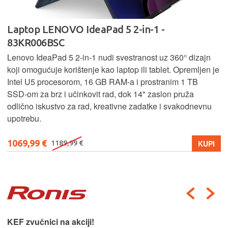
Laptop LENOVO IdeaPad 5 2-in-1 -
83KR006BSC
Lenovo IdeaPad 5 2‑in‑1 nudi svestranost uz 360° dizajn
koji omogućuje korištenje kao laptop ili tablet. Opremljen je
Intel U5 procesorom, 16 GB RAM-a i prostranim 1 TB
SSD‑om za brz i učinkovit rad, dok 14" zaslon pruža
odlično iskustvo za rad, kreativne zadatke i svakodnevnu
upotrebu.
1069,99 €
KUPI
1189,99 €
KEF zvučnici na akciji!