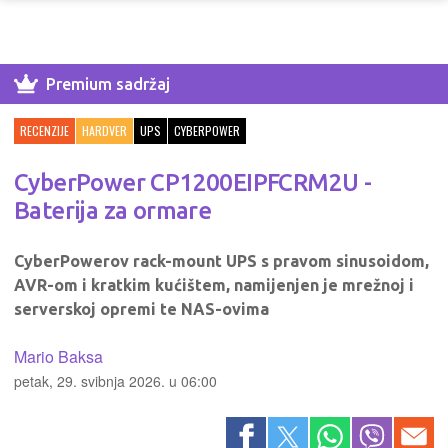
Premium sadržaj
RECENZIJE
HARDVER
UPS
CYBERPOWER
CyberPower CP1200EIPFCRM2U -
Baterija za ormare
CyberPowerov rack-mount UPS s pravom sinusoidom,
AVR-om i kratkim kućištem, namijenjen je mrežnoj i
serverskoj opremi te NAS-ovima
Mario Baksa
petak, 29. svibnja 2026. u 06:00