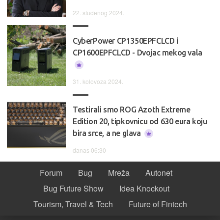
22. studenog 2024.
CyberPower CP1350EPFCLCD i
CP1600EPFCLCD - Dvojac mekog vala
31. kolovoza 2024.
Testirali smo ROG Azoth Extreme
Edition 20, tipkovnicu od 630 eura koju
bira srce, a ne glava
danas 06:30
Forum
Bug
Mreža
Autonet
Bug Future Show
Idea Knockout
Tourism, Travel & Tech
Future of Fintech