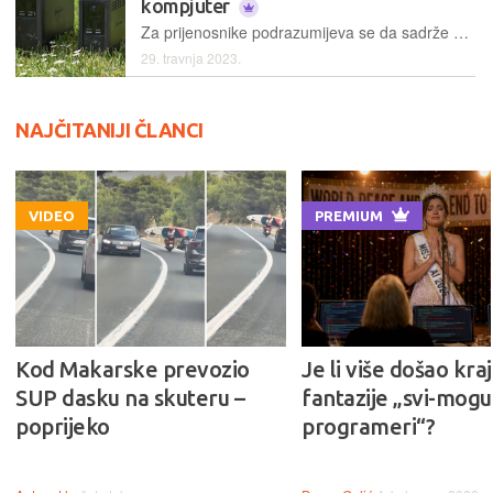
kompjuter
Za prijenosnike podrazumijeva se da sadrže bateriju, koja im primarno služi za rad na terenu od barem nekoliko sati, kad nema pristupa strujnoj utičnici, no tu je i druga prednost – u slučaju nestanka struje, nećete izgubiti ono na čemu ste trenutačno radili, a da niste spremili. Kod stolnih računala UPS-ovi rješavaju upravo taj drugi problem, ali i, ovisno o izvedbi (topologiji), mogu stabilizirati napon nestabilne električne mreže te zaštititi spojene uređaje od električnih udara i šiljaka
29. travnja 2023.
NAJČITANIJI ČLANCI
VIDEO
PREMIUM
Kod Makarske prevozio
Je li više došao kraj
SUP dasku na skuteru –
fantazije „svi-mogu-
poprijeko
programeri“?