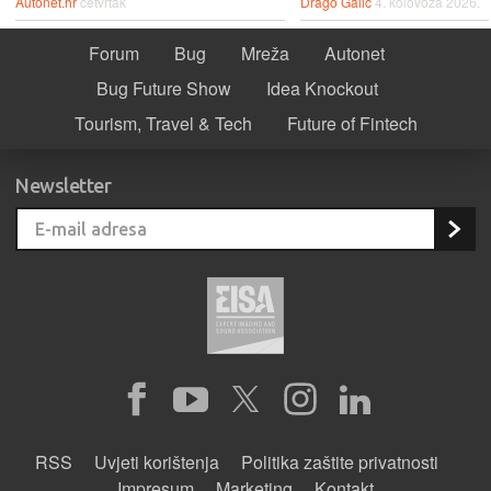
Autonet.hr
četvrtak
Drago Galić
4. kolovoza 2026.
Forum
Bug
Mreža
Autonet
Bug Future Show
Idea Knockout
Tourism, Travel & Tech
Future of Fintech
Newsletter
RSS
Uvjeti korištenja
Politika zaštite privatnosti
Impresum
Marketing
Kontakt