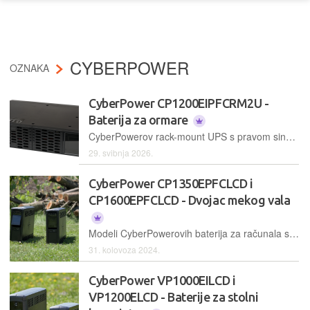
CYBERPOWER
OZNAKA
CyberPower CP1200EIPFCRM2U -
Baterija za ormare
CyberPowerov rack-mount UPS s pravom sinusoidom, AVR-om i kratkim kućištem, namijenjen je mrežnoj i serverskoj opremi te NAS-ovima
29. svibnja 2026.
CyberPower CP1350EPFCLCD i
CP1600EPFCLCD - Dvojac mekog vala
Modeli CyberPowerovih baterija za računala s kojima smo se susreli prošle godine, na izlazu iz baterije, to jest invertera, davali su napon kvadratnog oblika (vrlo grubo simulirana sinusoida), a ovi daju pravu, čistu sinusoidu
31. kolovoza 2024.
CyberPower VP1000EILCD i
VP1200ELCD - Baterije za stolni