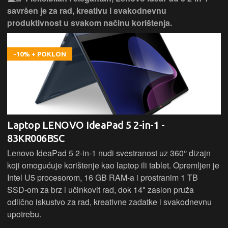
savršen je za rad, kreativu i svakodnevnu
produktivnost u svakom načinu korištenja.
-10% + POKLON
Laptop LENOVO IdeaPad 5 2-in-1 -
83KR006BSC
Lenovo IdeaPad 5 2‑in‑1 nudi svestranost uz 360° dizajn
koji omogućuje korištenje kao laptop ili tablet. Opremljen je
Intel U5 procesorom, 16 GB RAM-a i prostranim 1 TB
SSD‑om za brz i učinkovit rad, dok 14" zaslon pruža
odlično iskustvo za rad, kreativne zadatke i svakodnevnu
upotrebu.