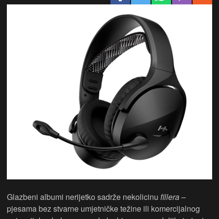
Glazbeni albumi nerijetko sadrže nekolicinu
fillera
–
pjesama bez stvarne umjetničke težine ili komercijalnog