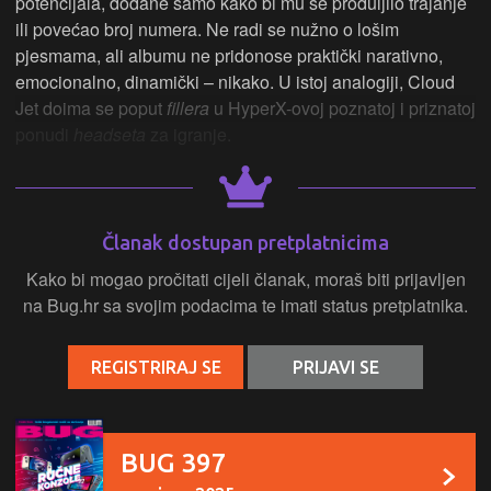
potencijala, dodane samo kako bi mu se produljilo trajanje
ili povećao broj numera. Ne radi se nužno o lošim
pjesmama, ali albumu ne pridonose praktički narativno,
emocionalno, dinamički – nikako. U istoj analogiji, Cloud
Jet doima se poput
fillera
u HyperX-ovoj poznatoj i priznatoj
ponudi
headseta
za igranje.
Članak dostupan pretplatnicima
Kako bi mogao pročitati cijeli članak, moraš biti prijavljen
na Bug.hr sa svojim podacima te imati status pretplatnika.
REGISTRIRAJ SE
PRIJAVI SE
BUG 397