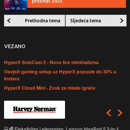
prosinac 2025.
Prethodna tema
Sljedeća tema
VEZANO
HyperX SoloCast 2 - Novo lice minimalizma
Osvježi gaming setup uz HyperX popuste do 30% u
Instaru
HyperX Cloud Mini - Zvuk za mlade igrače
💻🌈 Fleksibilan i elegantan, Lenovo IdeaPad 5 2‑in‑1