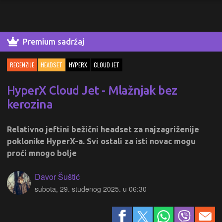
Premium sadržaj
RECENZIJE
HEADSET
HYPERX
CLOUD JET
HyperX Cloud Jet - Mlažnjak bez
kerozina
Relativno jeftini bežični headset za najzagriženije
poklonike HyperX-a. Svi ostali za isti novac mogu
proći mnogo bolje
Davor Šuštić
subota, 29. studenog 2025. u 06:30