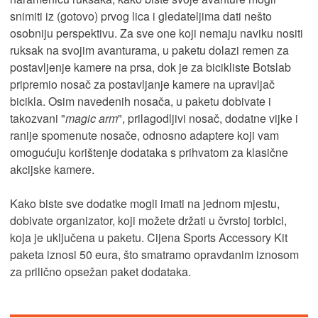
snimiti iz (gotovo) prvog lica i gledateljima dati nešto
osobniju perspektivu. Za sve one koji nemaju naviku nositi
ruksak na svojim avanturama, u paketu dolazi remen za
postavljenje kamere na prsa, dok je za bicikliste Botslab
pripremio nosač za postavljanje kamere na upravljač
bicikla. Osim navedenih nosača, u paketu dobivate i
takozvani "
magic arm
", prilagodljivi nosač, dodatne vijke i
ranije spomenute nosače, odnosno adaptere koji vam
omogućuju korištenje dodataka s prihvatom za klasične
akcijske kamere.
Kako biste sve dodatke mogli imati na jednom mjestu,
dobivate organizator, koji možete držati u čvrstoj torbici,
koja je uključena u paketu. Cijena Sports Accessory Kit
paketa iznosi 50 eura, što smatramo opravdanim iznosom
za prilično opsežan paket dodataka.