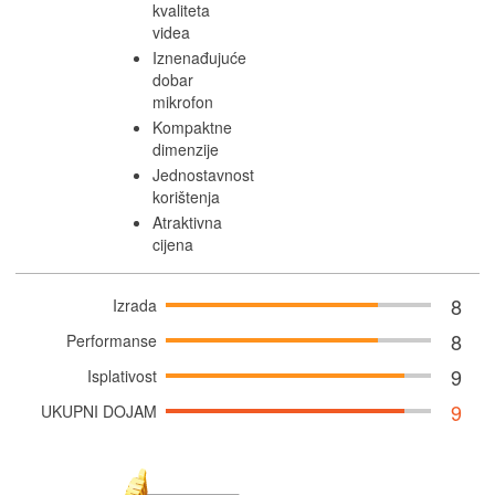
kvaliteta
videa
Iznenađujuće
dobar
mikrofon
Kompaktne
dimenzije
Jednostavnost
korištenja
Atraktivna
cijena
8
Izrada
8
Performanse
9
Isplativost
9
UKUPNI DOJAM