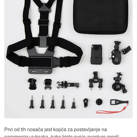
Prvi od tih nosača jest kopča za postavljanje na
naramenicu ruksaka, kako biste svoje avanture mogli