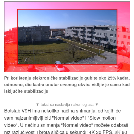
Pri korištenju elektroničke stabilizacije gubite oko 25% kadra,
odnosno, dio kadra unutar crvenog okvira vidljiv je samo kad
isključite stabilizaciju
Botslab V9H ima nekoliko načina snimanja, od kojih će
vam najzanimljiviji biti "Normal video" i "Slow motion
video". U načinu snimanja "Normal video" možete odabrati
niz razlučivosti i broja sličica u sekundi: 4K 30 FPS, 2K 60