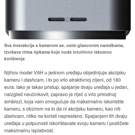
Sva interakcija s kamerom se, osim glasovnim naredbama,
izvršava trima tipkama koje nude intuitivno iskustvo
korištenja
Njihov model V9H u jednom uređaju objedinjuje akcijsku
kameru i
dashcam
, i to po vrlo atraktivnoj cijeni, od 180
eura. Iako je takav pristup, spajanje dvaju uređaja u jedan,
naizgled neučinkovit, zapravo je riječ o vrlo prirodnoj
simbiozi, koja vam omogućuje da maksimalno iskoristite
kameru, s obzirom na to da ni akcijsku kameru, kao niti
dashcam
, nitko ne koristi neprestano. Spajanjem tih dvaju
uređaja u potpunosti iskorištavate svoju kameru i postižete
maksimalnu isplativost.