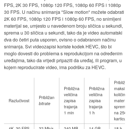
FPS, 2K 30 FPS, 1080p 120 FPS, 1080p 60 FPS i 1080p
30 FPS. U načinu snimanja "Slow motion" možete odabrati
2K 60 FPS, 1080p 120 FPS i 1080p 60 FPS, no snimljeni
materijal se, umjesto u navedenom broju sličica u sekundi,
sprema u 30 sličica u sekundi, tako da je video automatski
dva do četiri puta usporen, ovisno o odabranom načinu
snimanja. Svi videozapisi koriste kodek HEVC, što bi
moglo dovesti do problema s reprodukcijom na određenim
uređajima, tako da vrijedi pripaziti da uređaj, ili program, u
kojem reproducirate video, ima podršku za HEVC.
Približn
Približna
Približna
maksim
veličina
veličina
količina
Približan
Razlučivost
zapisa
zapisa
materija
bitrate
trajanja
trajanja
spremlj
1 min
1 h
na 256
karticu
4K, 30 FPS
32 Mb/s
240 MB
14 GB
18 h