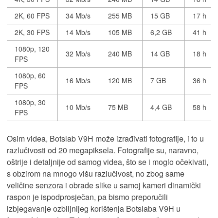
2K, 60 FPS
34 Mb/s
255 MB
15 GB
17 h
2K, 30 FPS
14 Mb/s
105 MB
6,2 GB
41 h
1080p, 120
32 Mb/s
240 MB
14 GB
18 h
FPS
1080p, 60
16 Mb/s
120 MB
7 GB
36 h
FPS
1080p, 30
10 Mb/s
75 MB
4,4 GB
58 h
FPS
Osim videa, Botslab V9H može izrađivati fotografije, i to u
razlučivosti od 20 megapiksela. Fotografije su, naravno,
oštrije i detaljnije od samog videa, što se i moglo očekivati,
s obzirom na mnogo višu razlučivost, no zbog same
veličine senzora i obrade slike u samoj kameri dinamički
raspon je ispodprosječan, pa bismo preporučili
izbjegavanje ozbiljnijeg korištenja Botslaba V9H u