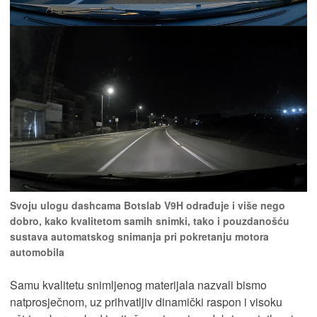
Svoju ulogu dashcama Botslab V9H odrađuje i više nego
dobro, kako kvalitetom samih snimki, tako i pouzdanošću
sustava automatskog snimanja pri pokretanju motora
automobila
Samu kvalitetu snimljenog materijala nazvali bismo
natprosječnom, uz prihvatljiv dinamički raspon i visoku