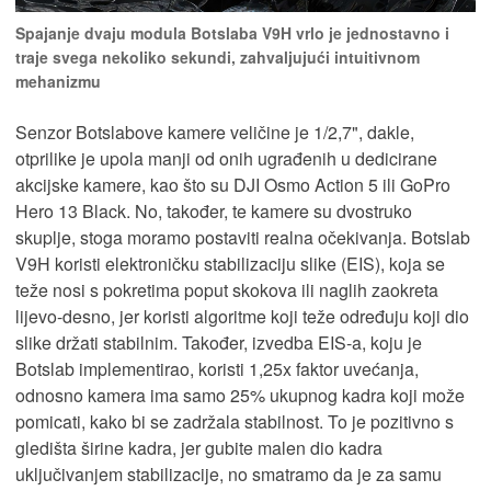
Spajanje dvaju modula Botslaba V9H vrlo je jednostavno i
traje svega nekoliko sekundi, zahvaljujući intuitivnom
mehanizmu
Senzor Botslabove kamere veličine je 1/2,7", dakle,
otprilike je upola manji od onih ugrađenih u dedicirane
akcijske kamere, kao što su DJI Osmo Action 5 ili GoPro
Hero 13 Black. No, također, te kamere su dvostruko
skuplje, stoga moramo postaviti realna očekivanja. Botslab
V9H koristi elektroničku stabilizaciju slike (EIS), koja se
teže nosi s pokretima poput skokova ili naglih zaokreta
lijevo-desno, jer koristi algoritme koji teže određuju koji dio
slike držati stabilnim. Također, izvedba EIS-a, koju je
Botslab implementirao, koristi 1,25x faktor uvećanja,
odnosno kamera ima samo 25% ukupnog kadra koji može
pomicati, kako bi se zadržala stabilnost. To je pozitivno s
gledišta širine kadra, jer gubite malen dio kadra
uključivanjem stabilizacije, no smatramo da je za samu