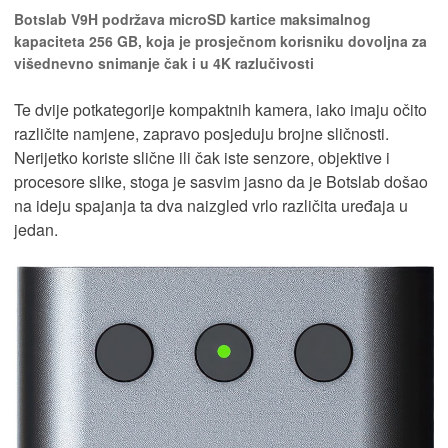
Botslab V9H podržava microSD kartice maksimalnog
kapaciteta 256 GB, koja je prosječnom korisniku dovoljna za
višednevno snimanje čak i u 4K razlučivosti
Te dvije potkategorije kompaktnih kamera, iako imaju očito
različite namjene, zapravo posjeduju brojne sličnosti.
Nerijetko koriste slične ili čak iste senzore, objektive i
procesore slike, stoga je sasvim jasno da je Botslab došao
na ideju spajanja ta dva naizgled vrlo različita uređaja u
jedan.