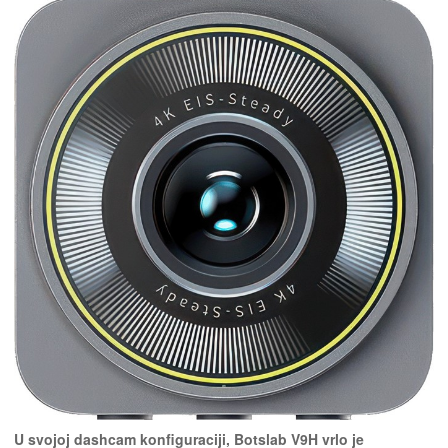
U svojoj dashcam konfiguraciji, Botslab V9H vrlo je