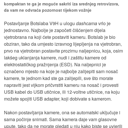
kompaktan te ga je moguće sakriti iza srednjeg retrovizora,
da vam ne odvraća pozornost tijekom vožnje
Postavljanje Botslaba V9H u ulogu
dashcama
vrlo je
jednostavno. Najbolje je započeti čišćenjem dijela
vjetrobrana na koji ćete postaviti kameru. Botslab je bio
obziran, tako da umjesto izravnog lijepljenja na vjetrobran,
prvo na vjetrobran postavite prozirnu naljepnicu, koja, osim
lakšeg uklanjanja kamere, nudi i zaštitu kamere od
elektrostatičkog pražnjenja (ESD). Na naljepnici je
označeno mjesto na koje je najbolje zalijepiti sam nosač
kamere, te jednom kad ste ga zalijepili, sve što morate
napraviti jest vijkom pričvrstiti kameru na nosač i provesti
USB kabel do USB utičnice, ili 12-voltne utičnice, na koju
možete spojiti USB adapter, koji dobivate s kamerom.
Nakon postavljanja kamere, ona se automatski uključuje i
sama počinje snimati. Sama kamera daje vam glasovne
upute, tako da ne morate gledati u nju kako biste se uvjerili