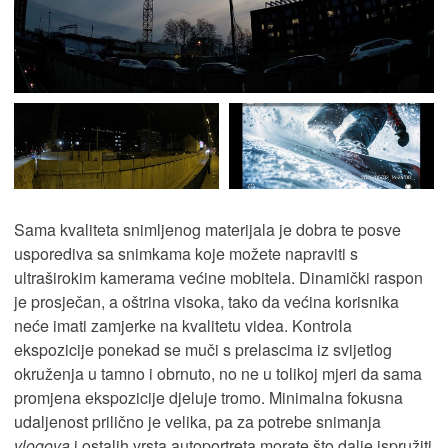
Sama kvaliteta snimljenog materijala je dobra te posve
usporediva sa snimkama koje možete napraviti s
ultraširokim kamerama većine mobitela. Dinamički raspon
je prosječan, a oštrina visoka, tako da većina korisnika
neće imati zamjerke na kvalitetu videa. Kontrola
ekspozicije ponekad se muči s prelascima iz svijetlog
okruženja u tamno i obrnuto, no ne u tolikoj mjeri da sama
promjena ekspozicije djeluje tromo. Minimalna fokusna
udaljenost prilično je velika, pa za potrebe snimanja
vlogova
i ostalih vrsta autoportreta morate što dalje ispružiti