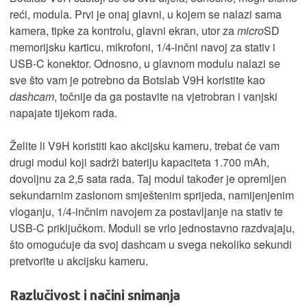
reći, modula. Prvi je onaj glavni, u kojem se nalazi sama
kamera, tipke za kontrolu, glavni ekran, utor za
micro
SD
memorijsku karticu, mikrofoni, 1/4-inčni navoj za stativ i
USB-C konektor. Odnosno, u glavnom modulu nalazi se
sve što vam je potrebno da Botslab V9H koristite kao
dashcam
, točnije da ga postavite na vjetrobran i vanjski
napajate tijekom rada.
Želite li V9H koristiti kao akcijsku kameru, trebat će vam
drugi modul koji sadrži bateriju kapaciteta 1.700 mAh,
dovoljnu za 2,5 sata rada. Taj modul također je opremljen
sekundarnim zaslonom smještenim sprijeda, namijenjenim
vloganju, 1/4-inčnim navojem za postavljanje na stativ te
USB-C priključkom. Moduli se vrlo jednostavno razdvajaju,
što omogućuje da svoj dashcam u svega nekoliko sekundi
pretvorite u akcijsku kameru.
Razlučivost i načini snimanja