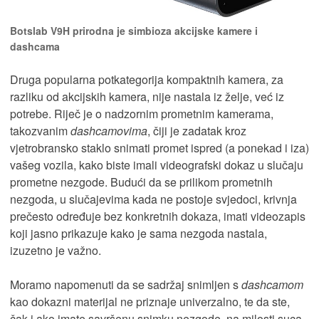
Botslab V9H prirodna je simbioza akcijske kamere i
dashcama
Druga popularna potkategorija kompaktnih kamera, za
razliku od akcijskih kamera, nije nastala iz želje, već iz
potrebe. Riječ je o nadzornim prometnim kamerama,
takozvanim
dashcamovima
, čiji je zadatak kroz
vjetrobransko staklo snimati promet ispred (a ponekad i iza)
vašeg vozila, kako biste imali videografski dokaz u slučaju
prometne nezgode. Budući da se prilikom prometnih
nezgoda, u slučajevima kada ne postoje svjedoci, krivnja
prečesto određuje bez konkretnih dokaza, imati videozapis
koji jasno prikazuje kako je sama nezgoda nastala,
izuzetno je važno.
Moramo napomenuti da se sadržaj snimljen s
dashcamom
kao dokazni materijal ne priznaje univerzalno, te da ste,
čak i ako imate savršenu snimku nezgode, na milosti suca,