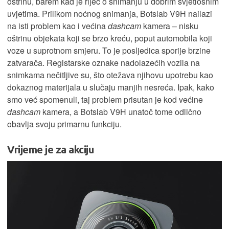
oštrinu, barem kad je riječ o snimanju u dobrim svjetlosnim
uvjetima. Prilikom noćnog snimanja, Botslab V9H nailazi
na isti problem kao i većina
dashcam
kamera – nisku
oštrinu objekata koji se brzo kreću, poput automobila koji
voze u suprotnom smjeru. To je posljedica sporije brzine
zatvarača. Registarske oznake nadolazećih vozila na
snimkama nečitljive su, što otežava njihovu upotrebu kao
dokaznog materijala u slučaju manjih nesreća. Ipak, kako
smo već spomenuli, taj problem prisutan je kod većine
dashcam
kamera, a Botslab V9H unatoč tome odlično
obavlja svoju primarnu funkciju.
Vrijeme je za akciju