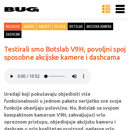
RECENZIJE
KAMERE
GADGETI
OSTALO
BOTSLAB
AKCIJSKA KAMERA
DASHCAM
Testirali smo Botslab V9H, povoljni spoj
sposobne akcijske kamere i dashcama
Uređaji koji pokušavaju objediniti više
funkcionalnosti u jednom paketu nerijetko sve svoje
funkcije obavljaju polovično. No, Botslab sa svojom
kompaktnom kamerom V9H, zahvaljujući vrlo
opreznom pristupu, objedinjuje akcijsku kameru i
dashcam u vrlo kvalitetan proizvod, nadasve vrlo