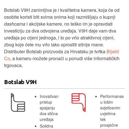
Botslab V9H zanimljiva je i kvalitetna kamera, koja će od
osobite koristi biti svima onima koji razmišljaju o kupnji
dashcama
i akcijske kamere, no teško im je opravdati
investiciju za dva odvojena uređaja. V9H daje vam dva
uređaja po cijeni jednoga, i to po vrlo atraktivnoj cijeni,
zbog koje ćete mu vrlo lako oprostiti sitnije mane.
Distributer Botslab proizvoda za Hrvatsku je tvrtka
Bijelić
Co
, a kameru možete pronaći u ponudi više informatičkih
trgovaca.
Botslab V9H
Inovativan
Performanse
pristup
u lošim
spajanju
svjetlosnim
dva slična
uvjetima
uređaja
tek
prosječne
Solidna