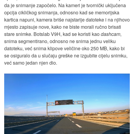
da je snimanje započelo. Na kameri je tvornički uključena
opcija cikličkog snimanja, odnosno kad se memorijska
kartica napuni, kamera briše najstarije datoteke i na njihovo
mjesto zapisuje nove, kako ne biste morali ručno brisati
stare snimke. Botslab V9H, kad se koristi kao
dashcam
,
snima segmentirano, odnosno ne snima jednu veliku
datoteku, već snima klipove veličine oko 250 MB, kako bi
se osiguralo da u slučaju greške ne izgubite cijelu snimku,
već samo jedan njen dio.