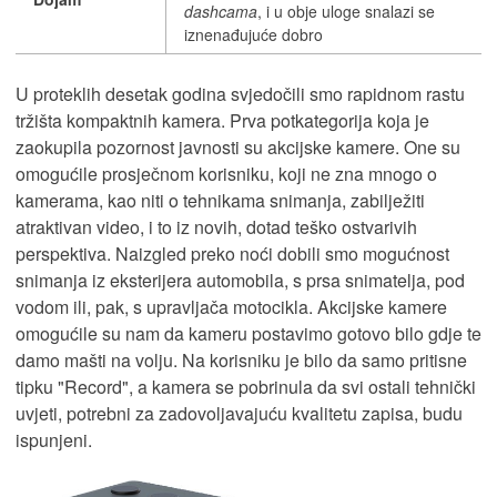
dashcama
, i u obje uloge snalazi se
iznenađujuće dobro
U proteklih desetak godina svjedočili smo rapidnom rastu
tržišta kompaktnih kamera. Prva potkategorija koja je
zaokupila pozornost javnosti su akcijske kamere. One su
omogućile prosječnom korisniku, koji ne zna mnogo o
kamerama, kao niti o tehnikama snimanja, zabilježiti
atraktivan video, i to iz novih, dotad teško ostvarivih
perspektiva. Naizgled preko noći dobili smo mogućnost
snimanja iz eksterijera automobila, s prsa snimatelja, pod
vodom ili, pak, s upravljača motocikla. Akcijske kamere
omogućile su nam da kameru postavimo gotovo bilo gdje te
damo mašti na volju. Na korisniku je bilo da samo pritisne
tipku "Record", a kamera se pobrinula da svi ostali tehnički
uvjeti, potrebni za zadovoljavajuću kvalitetu zapisa, budu
ispunjeni.