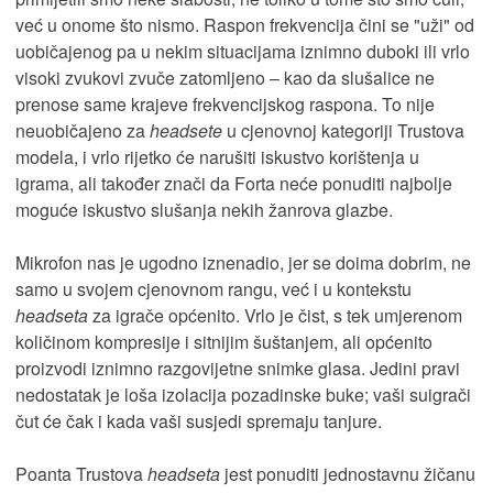
već u onome što nismo. Raspon frekvencija čini se "uži" od
uobičajenog pa u nekim situacijama iznimno duboki ili vrlo
visoki zvukovi zvuče zatomljeno – kao da slušalice ne
prenose same krajeve frekvencijskog raspona. To nije
neuobičajeno za
headsete
u cjenovnoj kategoriji Trustova
modela, i vrlo rijetko će narušiti iskustvo korištenja u
igrama, ali također znači da Forta neće ponuditi najbolje
moguće iskustvo slušanja nekih žanrova glazbe.
Mikrofon nas je ugodno iznenadio, jer se doima dobrim, ne
samo u svojem cjenovnom rangu, već i u kontekstu
headseta
za igrače općenito. Vrlo je čist, s tek umjerenom
količinom kompresije i sitnijim šuštanjem, ali općenito
proizvodi iznimno razgovijetne snimke glasa. Jedini pravi
nedostatak je loša izolacija pozadinske buke; vaši suigrači
čut će čak i kada vaši susjedi spremaju tanjure.
Poanta Trustova
headseta
jest ponuditi jednostavnu žičanu