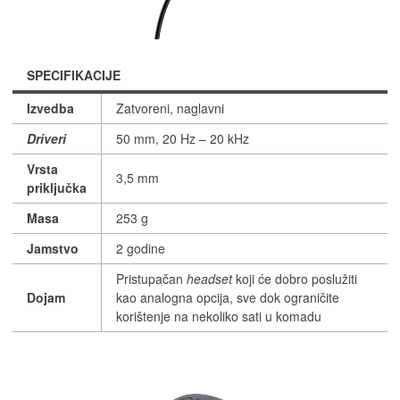
SPECIFIKACIJE
Izvedba
Zatvoreni, naglavni
Driveri
50 mm, 20 Hz – 20 kHz
Vrsta
3,5 mm
priključka
Masa
253 g
Jamstvo
2 godine
Pristupačan
headset
koji će dobro poslužiti
Dojam
kao analogna opcija, sve dok ograničite
korištenje na nekoliko sati u komadu