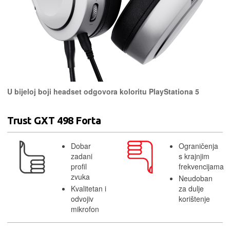
U bijeloj boji headset odgovora koloritu PlayStationa 5
Trust GXT 498 Forta
Dobar
Ograničenja
zadani
s krajnjim
profil
frekvencijama
zvuka
Neudoban
Kvalitetan i
za dulje
odvojiv
korištenje
mikrofon