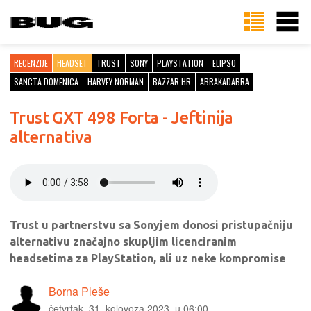
RECENZIJE
HEADSET
TRUST
SONY
PLAYSTATION
ELIPSO
SANCTA DOMENICA
HARVEY NORMAN
BAZZAR.HR
ABRAKADABRA
Trust GXT 498 Forta - Jeftinija
alternativa
Trust u partnerstvu sa Sonyjem donosi pristupačniju
alternativu značajno skupljim licenciranim
headsetima za PlayStation, ali uz neke kompromise
Borna Pleše
četvrtak, 31. kolovoza 2023. u 06:00