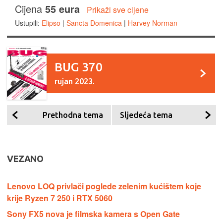
Cijena
55 eura
Prikaži sve cijene
Ustupili:
Elipso
|
Sancta Domenica
|
Harvey Norman
BUG 370
rujan 2023.
Prethodna tema
Sljedeća tema
VEZANO
Lenovo LOQ privlači poglede zelenim kućištem koje
krije Ryzen 7 250 i RTX 5060
Sony FX5 nova je filmska kamera s Open Gate