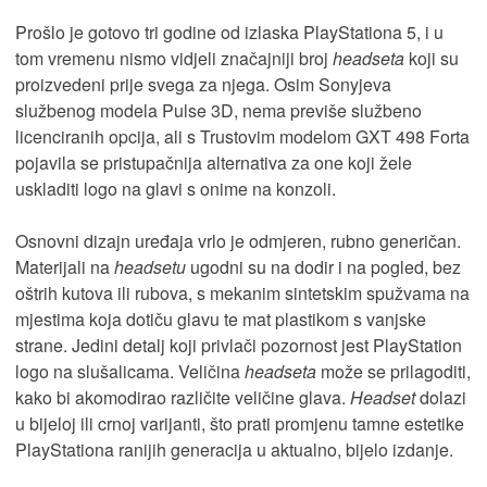
Prošlo je gotovo tri godine od izlaska PlayStationa 5, i u
tom vremenu nismo vidjeli značajniji broj
headseta
koji su
proizvedeni prije svega za njega. Osim Sonyjeva
službenog modela Pulse 3D, nema previše službeno
licenciranih opcija, ali s Trustovim modelom GXT 498 Forta
pojavila se pristupačnija alternativa za one koji žele
uskladiti logo na glavi s onime na konzoli.
Osnovni dizajn uređaja vrlo je odmjeren, rubno generičan.
Materijali na
headsetu
ugodni su na dodir i na pogled, bez
oštrih kutova ili rubova, s mekanim sintetskim spužvama na
mjestima koja dotiču glavu te mat plastikom s vanjske
strane. Jedini detalj koji privlači pozornost jest PlayStation
logo na slušalicama. Veličina
headseta
može se prilagoditi,
kako bi akomodirao različite veličine glava.
Headset
dolazi
u bijeloj ili crnoj varijanti, što prati promjenu tamne estetike
PlayStationa ranijih generacija u aktualno, bijelo izdanje.