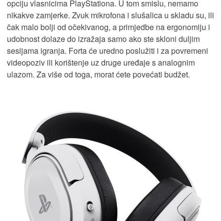
opciju vlasnicima PlayStationa. U tom smislu, nemamo
nikakve zamjerke. Zvuk mikrofona i slušalica u skladu su, ili
čak malo bolji od očekivanog, a primjedbe na ergonomiju i
udobnost dolaze do izražaja samo ako ste skloni duljim
sesijama igranja. Forta će uredno poslužiti i za povremeni
videopoziv ili korištenje uz druge uređaje s analognim
ulazom. Za više od toga, morat ćete povećati budžet.