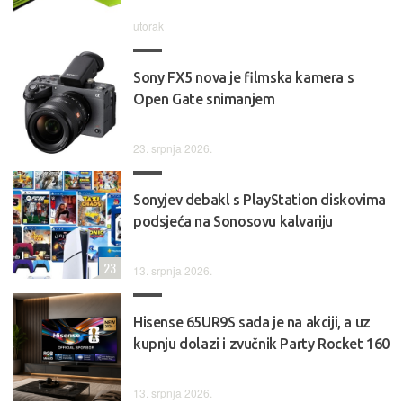
utorak
Sony FX5 nova je filmska kamera s
Open Gate snimanjem
23. srpnja 2026.
Sonyjev debakl s PlayStation diskovima
podsjeća na Sonosovu kalvariju
23
13. srpnja 2026.
Hisense 65UR9S sada je na akciji, a uz
kupnju dolazi i zvučnik Party Rocket 160
13. srpnja 2026.