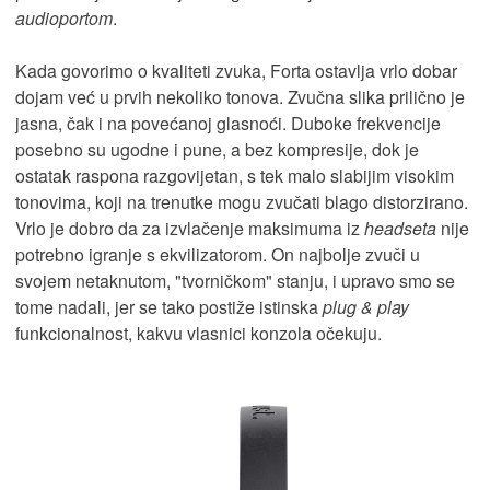
audioportom
.
Kada govorimo o kvaliteti zvuka, Forta ostavlja vrlo dobar
dojam već u prvih nekoliko tonova. Zvučna slika prilično je
jasna, čak i na povećanoj glasnoći. Duboke frekvencije
posebno su ugodne i pune, a bez kompresije, dok je
ostatak raspona razgovijetan, s tek malo slabijim visokim
tonovima, koji na trenutke mogu zvučati blago distorzirano.
Vrlo je dobro da za izvlačenje maksimuma iz
headseta
nije
potrebno igranje s ekvilizatorom. On najbolje zvuči u
svojem netaknutom, "tvorničkom" stanju, i upravo smo se
tome nadali, jer se tako postiže istinska
plug & play
funkcionalnost, kakvu vlasnici konzola očekuju.