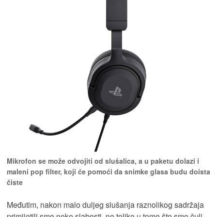
Mikrofon se može odvojiti od slušalica, a u paketu dolazi i
maleni pop filter, koji će pomoći da snimke glasa budu doista
čiste
Međutim, nakon malo duljeg slušanja raznolikog sadržaja
primijetili smo neke slabosti, ne toliko u tome što smo čuli,