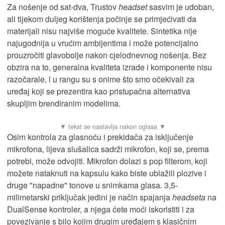
Za nošenje od sat-dva, Trustov
headset
sasvim je udoban,
ali tijekom duljeg korištenja počinje se primjećivati da
materijali nisu najviše moguće kvalitete. Sintetika nije
najugodnija u vrućim ambijentima i može potencijalno
prouzročiti glavobolje nakon cjelodnevnog nošenja. Bez
obzira na to, generalna kvaliteta izrade i komponente nisu
razočarale, i u rangu su s onime što smo očekivali za
uređaj koji se prezentira kao pristupačna alternativa
skupljim brendiranim modelima.
Osim kontrola za glasnoću i prekidača za isključenje
mikrofona, lijeva slušalica sadrži mikrofon, koji se, prema
potrebi, može odvojiti. Mikrofon dolazi s pop filterom, koji
možete nataknuti na kapsulu kako biste ublažili plozive i
druge "napadne" tonove u snimkama glasa. 3,5-
milimetarski priključak jedini je način spajanja
headseta
na
DualSense kontroler, a njega ćete moći iskoristiti i za
povezivanje s bilo kojim drugim uređajem s klasičnim