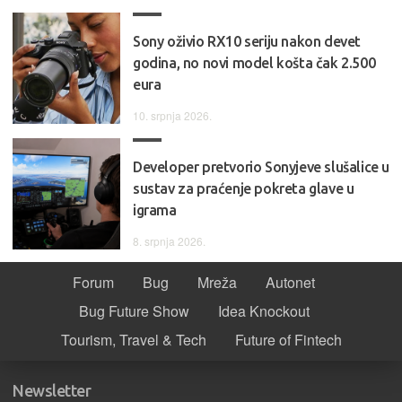
Sony oživio RX10 seriju nakon devet
godina, no novi model košta čak 2.500
eura
10. srpnja 2026.
Developer pretvorio Sonyjeve slušalice u
sustav za praćenje pokreta glave u
igrama
8. srpnja 2026.
Forum
Bug
Mreža
Autonet
Bug Future Show
Idea Knockout
Tourism, Travel & Tech
Future of Fintech
Newsletter