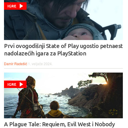
IGRE
Prvi ovogodišnji State of Play ugostio petnaest
nadolazećih igara za PlayStation
Damir Radešić
1. veljače 2024.
IGRE
A Plague Tale: Requiem, Evil West i Nobody