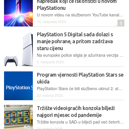
napredak koji će iskoristiti u novom
PlayStationu
U novom videu na službenom YouTube kanalu PlayStationa ponuđen je prvi uvid u tehnologije na kojima Sony i AMD rade posljednje dvije godine
10. listopada 2025.
5
PlayStation 5 Digital sada dolazi s
manje pohrane, a pritom zadržava
staru cijenu
Na europske police stigla je ažurirana verzija PlayStationa 5 Digital koja umjesto 1 TB pohrane ima SSD od 825 GB, baš kao i nekadašnje deblje verzije konzole
5. listopada 2025.
Program vjernosti PlayStation Stars se
ukida
PlayStation Stars će biti službeno ukinut 2. studenoga sljedeće godine
22. svibnja 2025.
Tržište videoigraćih konzola bilježi
najgori mjesec od pandemije
Tržište konzola u SAD-u bilježi pad već četvrti mjesec zaredom, no ne i Xbox
22. svibnja 2025.