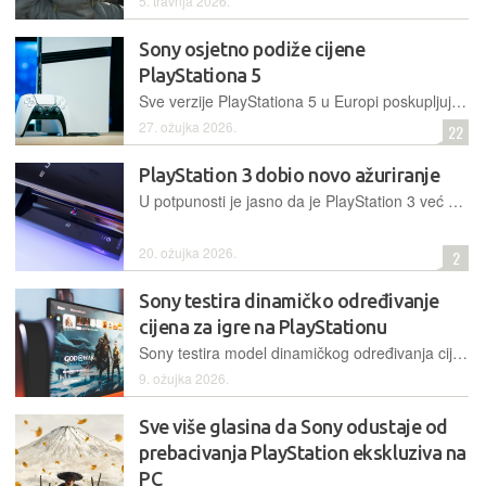
5. travnja 2026.
Sony osjetno podiže cijene
PlayStationa 5
Sve verzije PlayStationa 5 u Europi poskupljuju, a najviše je nastradao PlayStation 5 Pro čija se cijena diže za čak 100 eura
27. ožujka 2026.
22
PlayStation 3 dobio novo ažuriranje
U potpunosti je jasno da je PlayStation 3 već neko vrijeme u takozvanoj ‘fazi održavanja’, no ovakva podrška pokazuje da Sony nije u potpunosti zaboravio svoje starije konzole
20. ožujka 2026.
2
Sony testira dinamičko određivanje
cijena za igre na PlayStationu
Sony testira model dinamičkog određivanja cijena za PlayStation igre, zbog čega neki korisnici dobivaju veće popuste od drugih
9. ožujka 2026.
Sve više glasina da Sony odustaje od
prebacivanja PlayStation ekskluziva na
PC