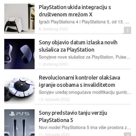
PlayStation ukida integraciju s
društvenom mrežom X
Igrači PlayStationa 4 i PlayStationa 5, od 13. studenog više neće moći koristiti X na svojim konzolama. To uključuje i dijeljenje snimaka iz igara što su mnogi činili
8. studenog 2023.
1
Sony objavio datum izlaska novih
slušalica za PlayStation
Sonyjeve nove slušalice za PlayStation, Pulse Explore i Elite, moći će se prednaručiti već od 9. studenog
1. studenog 2023.
Revolucionarni kontroler olakšava
igranje osobama s invaliditetom
Sonyjev uređaj omogućava modifikaciju gumba i palica, programiranje specijaliziranih kontrola i uparivanje dva kontrolera da funkcioniraju kao jedan
15. listopada 2023.
Sony predstavio tanju verziju
PlayStationa 5
Novi model PlayStationa 5 ima više prostora za pohranu, a u usporedbi s prvotnom inačicom konzole, lakši je za 18 ili 24 posto, ovisno o tome radi li se o digitalnoj verziji ili onoj s diskom
11. listopada 2023.
3