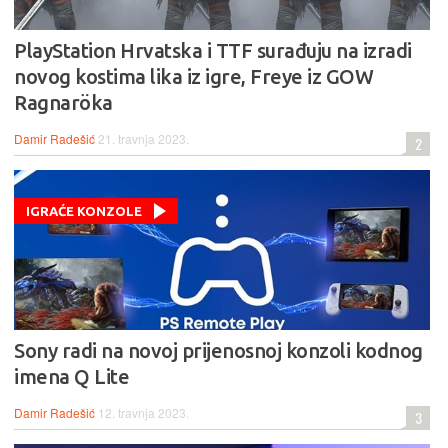
PlayStation Hrvatska i TTF surađuju na izradi
novog kostima lika iz igre, Freye iz GOW
Ragnaröka
Damir Radešić
21. travnja 2023.
2
IGRAĆE KONZOLE
Sony radi na novoj prijenosnoj konzoli kodnog
imena Q Lite
Damir Radešić
12. travnja 2023.
3