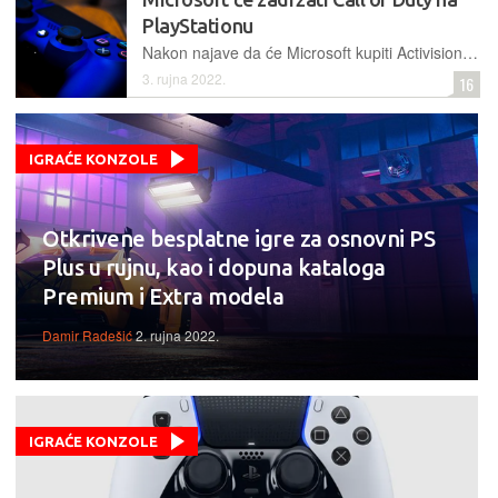
PlayStationu
Nakon najave da će Microsoft kupiti Activision Blizzard za gotovo 70 milijardi dolara postavljalo se pitanje što će biti s igrama za PlayStation i hoće li one postati ekskluzivne za Xbox i PC
3. rujna 2022.
16
IGRAĆE KONZOLE
Otkrivene besplatne igre za osnovni PS
Plus u rujnu, kao i dopuna kataloga
Premium i Extra modela
Damir Radešić
2. rujna 2022.
IGRAĆE KONZOLE