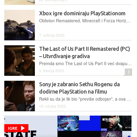
Xbox igre dominiraju PlayStationom
Oblivion Remastered, Minecraft i Forza Horizon 5 – redom Microsoftove igre – dominiraju travanjskom top listom PS5 igara. Postaju li ekskluzive stvar prošlosti?
7. svibnja 2025.
The Last of Us Part II Remastered (PC)
– Utvrđivanje gradiva
Premda smo The Last of Us Part II već dvaput „isprobali“, nismo odoljeli još jednom uroniti u ovu akcijsku avanturu, koja i dalje slovi za jednu od najboljih u svom žanru.
5. travnja 2025.
7
Sony je zabranio Sethu Rogenu da
dodirne PlayStation na filmu
Rekli su da je lik bio "previše odbojan", a ova neobična zabrana šokirala je i samog glumca
15. ožujka 2025.
IGRE