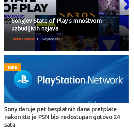
Sonyjev State of Play s mnoštvom
uzbudljivih najava
Damir Radešić
13. veljače 2025.
IGRE
Sony daruje pet besplatnih dana pretplate
nakon što je PSN bio nedostupan gotovo 24
sata