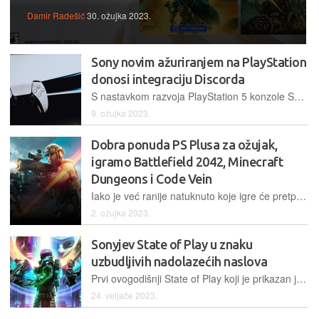
Damir Radešić
30. ožujka 2023.
Sony novim ažuriranjem na PlayStation
donosi integraciju Discorda
S nastavkom razvoja PlayStation 5 konzole Sony je predstavio globalno ažuriranje koje isporučuje nove značajke njihovoj zajednici igrača. Uz one glavne tu je i niz poboljšanja UX-a i društvenih značajki
9. ožujka 2023.
Dobra ponuda PS Plusa za ožujak,
igramo Battlefield 2042, Minecraft
Dungeons i Code Vein
Iako je već ranije natuknuto koje igre će pretplatnici na PlayStation Plus moći besplatno prisvojiti tijekom ožujka, konačna potvrda je stigla jučer
2. ožujka 2023.
Sonyjev State of Play u znaku
uzbudljivih nadolazećih naslova
Prvi ovogodišnji State of Play koji je prikazan jučer je igračima predstavio gomilu novih detalja o igrama koje ćemo u narednim mjesecima imati priliku zaigrati
24. veljače 2023.