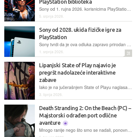
PlayStation biblioteka
Sony od 1. rujna 2026. korisnicima PlayStationa uklanja pristup više od 550 filmova i serija koje su prethodno kupili. Povrat novca nije spomenut, kompenzacija nije ponuđena
5. srpnja 2026.
Sony od 2028. ukida fizičke igre za
PlayStation
Sony tvrdi da je ova odluka zapravo prirodan smjer u prilagodbi promjenama u navikama potrošača, budući da se sve više kupuju digitalna izdanja igara
1. srpnja 2026.
31
Lipanjski State of Play najavio je
pregršt nadolazeće interaktivne
zabave
Iako je na jučerašnjem State of Playu naglasak nesumnjivo bio na novom God of Waru, prikazani su i brojni drugi hitovi koji će se uskoro pojaviti na PlayStationu 5
3. lipnja 2026.
Death Stranding 2: On the Beach (PC) –
Majstorski odrađen port odlične
avanture
Mnogo ranije nego što smo se nadali, ponovno smo dobili priliku zaigrati Death Stranding 2 i odmah možemo reći kako je riječ o vjerojatno najboljoj preradi s PlayStationa na PC