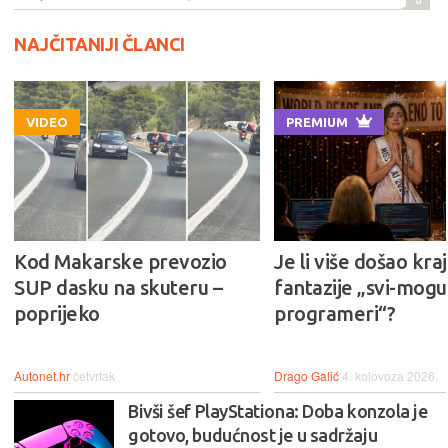
NAJČITANIJI ČLANCI
VIDEO
PREMIUM
Kod Makarske prevozio
Je li više došao kraj
SUP dasku na skuteru –
fantazije „svi-mogu-
poprijeko
programeri“?
Autonet.hr
četvrtak
Drago Galić
4. kolovoza 2026.
Bivši šef PlayStationa: Doba konzola je
gotovo, budućnost je u sadržaju