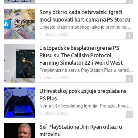
Sony otkrio kada će hrvatski igrači
moći kupovati karticama na PS Storeu
Umjesto krajem studenog kako je prvotno najavljeno, PlayStation Store prebacit će se na euro 13. studenog
7. listopada 2023.
1
Listopadske besplatne igre na PS
Plusu su The Callisto Protocol,
Farming Simulator 22 i Weird West
Pretplatnici na servis PlayStation Plus u narednih mjesec dana mogu prisvojiti tri nova naslova, survival horor The Callisto Protocol, legendarni Farming Simulator 22 i nadnaravni Weird West
3. listopada 2023.
1
U Hrvatskoj poskupljuje pretplata na
PS Plus
Nema više besplatnog igranja. Prelazak hrvatskog PlayStation Storea na euro donosi i povećanje cijena pretplate na PS Plus od sljedećeg mjeseca
2. listopada 2023.
20
Šef PlayStationa Jim Ryan odlazi u
mirovinu