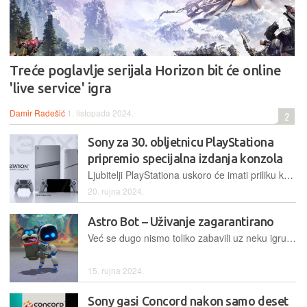
Treće poglavlje serijala Horizon bit će online
'live service' igra
Damir Radešić
1. listopada 2024.
2
Sony za 30. obljetnicu PlayStationa
pripremio specijalna izdanja konzola
Ljubitelji PlayStationa uskoro će imati priliku kupiti aktualne Sonyjeve konzole u prepoznatljivoj sivoj boji u kojoj je dolazio sad već prastari PlayStation 1
20. rujna 2024.
Astro Bot – Uživanje zagarantirano
Već se dugo nismo toliko zabavili uz neku igru kao uz Astro Bot, platformer koji je kvalitetom nadmašio daleko razvikanije i zvučnije ovogodišnje naslove
15. rujna 2024.
Sony gasi Concord nakon samo deset