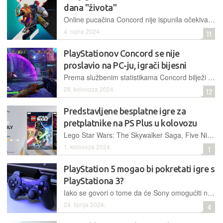
dana "života"
Online pucačina Concord nije ispunila očekivanja developera, što dokazuju porazne statistike o broju igrača, zbog čega je PlayStation odlučio zaustaviti prodaju i povući igru s tržišta
4. rujna 2024.
11
PlayStationov Concord se nije
proslavio na PC-ju, igrači bijesni
Prema službenim statistikama Concord bilježi tek neznatan broj istovremenih igrača na PC-ju, koji zbog dugih čekanja na ulazak u partije polako odustaju od daljnjeg igranja
28. kolovoza 2024.
12
Predstavljene besplatne igre za
pretplatnike na PS Plus u kolovozu
Lego Star Wars: The Skywalker Saga, Five Nights at Freddy’s: Security Breach i Ender Lilies: Quietus of the Knights su igre koje igrači s PS Plusom mogu uvrstiti u svoje kolekcije bez naknade
1. kolovoza 2024.
1
PlayStation 5 mogao bi pokretati igre s
PlayStationa 3?
Iako se govori o tome da će Sony omogućiti nativnu emulaciju igara za PlayStation 3 na aktualnoj generaciji konzole, nije poznato hoće li te igre dobiti kakva poboljšanja u pogledu performansi i grafike
24. lipnja 2024.
4