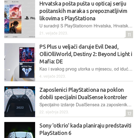
Hrvatska pošta pušta u opticaj seriju
poštanskih maraka s prepoznatljivim
likovima s PlayStationa
U suradnji S PlayStationom Hrvatska, Hrvatska pošta će sutra pustiti u promet seriju poštanskih maraka čije naslovnice krase Kratos i Aterus, Aloy, Ellie i Joel, te Ratchet, Clank i Rivet
21. veljače 2023.
11
PS Plus u veljači daruje Evil Dead,
OlliOlliWorld, Destiny 2: Beyond Light i
Mafia: DE
Kao i svakog prvog utorka u mjesecu, od idućeg, pretplatnici na PS Plus mogu u kolekcije uvrstiti nove besplatne igre koje mogu zaigrati u bilo kojem trenutku uz aktivno članstvo na ovaj servis
4. veljače 2023.
Zaposlenici PlayStationa na poklon
dobili specijalni DualSense kontroler
Specijalno izdanje DualSensea za zaposlenike, dolazi s prepoznatljivim PlayStation ikonicama i natpisom 'Play has no limits'
22. siječnja 2023.
12
Sony 'otkrio' kada planiraju predstaviti
PlayStation 6