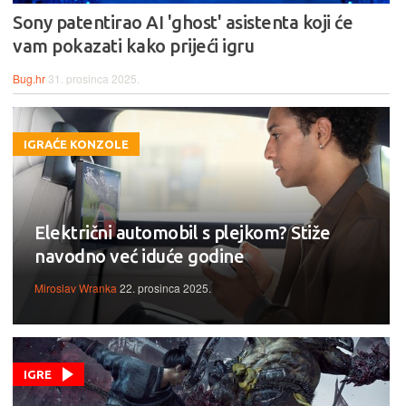
Sony patentirao AI 'ghost' asistenta koji će
vam pokazati kako prijeći igru
Bug.hr
31. prosinca 2025.
IGRAĆE KONZOLE
Električni automobil s plejkom? Stiže
navodno već iduće godine
Miroslav Wranka
22. prosinca 2025.
IGRE