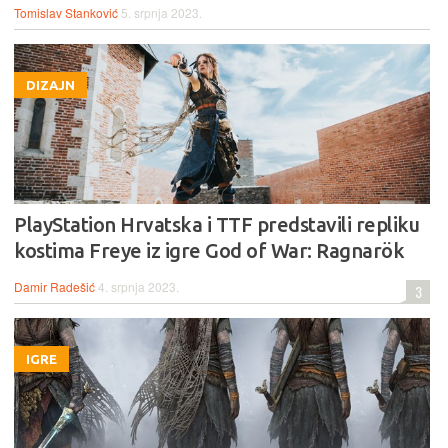
Tomislav Stanković
5. srpnja 2023.
DIZAJN
PlayStation Hrvatska i TTF predstavili repliku
kostima Freye iz igre God of War: Ragnarök
Damir Radešić
4. srpnja 2023.
3
IGRE