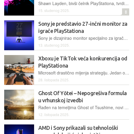
Shawn Layden, bivši čelnik PlayStationa, tvrdi da je utrka u hardveru dosegnula vrhunac. Umjesto jačih konzola, industrija se mora okrenuti standardizaciji i kreativnijem, a ne nužno hiperrealističnom sadržaju
15. studenog 2025.
8
Sony je predstavio 27-inčni monitor za
igrače PlayStationa
Sony je dizajnirao monitor specijalno za igrače PlayStationa, koji čak nudi i integrirani držač za punjenje DualSensea
13. studenog 2025.
Xboxu je TikTok veća konkurencija od
PlayStationa
Microsoft drastično mijenja strategiju. Jedan od čelnika Xboxa objašnjava zašto legendarni Halo stiže na PS5 i zašto je borba za pažnju korisnika postala važnija od prodaje hardvera
28. listopada 2025.
Ghost Of Yōtei – Nepogrešiva formula
u vrhunskoj izvedbi
Rađen na temeljima Ghost of Tsushime, novi uradak studija Sucker Punch ponovno nas vodi u Japan, gdje nas čeka nova priča o osveti i časti
12. listopada 2025.
AMD i Sony prikazali su tehnološki