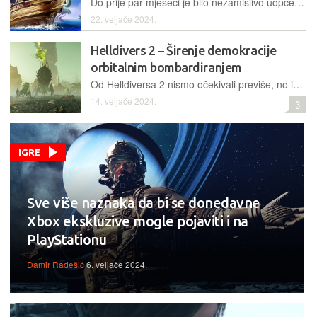
Do prije par mjeseci je bilo nezamislivo uopće sanjati da će igre s Xboxa biti dostupne i na PlayStationu, no jučer je stigla službena potvrda s vremenima izlaska i detaljima
22. veljače 2024.
Helldivers 2 – Širenje demokracije
orbitalnim bombardiranjem
Od Helldiversa 2 nismo očekivali previše, no ispada da je riječ o zabavnoj kooperativnoj pucačini koju u ovim prvim danima kvare tehnički nedostaci
14. veljače 2024.
3
IGRE
Sve više naznaka da bi se donedavne
Xbox ekskluzive mogle pojaviti i na
PlayStationu
Damir Radešić
6. veljače 2024.