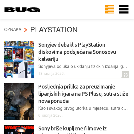
PLAYSTATION
OZNAKA
Sonyjev debakl s PlayStation
diskovima podsjeća na Sonosovu
kalvariju
Sonyjeva odluka o ukidanju fizičkih izdanja igara izazvala je popriličan bijes milijuna igrača. Suočeni s bojkotom, peticijama i tužbama, hoće li tehnološki div priznati pogrešku ili riskirati trajnu štetu u odnosu sa svojom zajednicom?
13. srpnja 2026.
23
Posljednja prilika za preuzimanje
lipanjskih igara na PS Plusu, sutra stiže
nova ponuda
Kao i svakog prvog utorka u mjesecu, sutra će PlayStation pretplatnicima na PS Plus ponuditi tri nove igre koje mogu uvrstiti u svoje kolekcije, a predvodi ih Call of Duty: Modern Warfare III
6. srpnja 2026.
Sony briše kupljene filmove iz