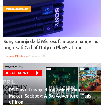
PREUZIMANJA
Sony sumnja da bi Microsoft mogao namjerno
pogoršati Call of Duty na PlayStationu
Tomislav Stanković
8. travnja 2023.
IGRAĆE KONZOLE
PS Plus u travnju daruje Meet Your
Maker, Sackboy: A Big Adventure i Tails
of Iron