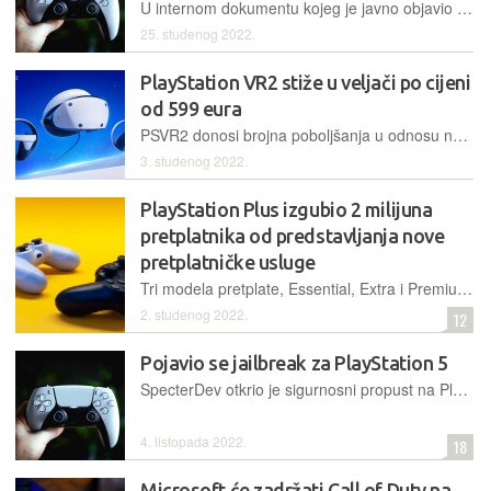
U internom dokumentu kojeg je javno objavio britanski regulator, otkriveno je da Sony neće izbaciti novi PlayStation prije 2027. godine
25. studenog 2022.
PlayStation VR2 stiže u veljači po cijeni
od 599 eura
PSVR2 donosi brojna poboljšanja u odnosu na svoga prethodnika, uključujući OLED zaslon, podršku za 4K HDR, frekvenciju osvježavanja od 120 Hz te vidno polje od 110 stupnjeva
3. studenog 2022.
PlayStation Plus izgubio 2 milijuna
pretplatnika od predstavljanja nove
pretplatničke usluge
Tri modela pretplate, Essential, Extra i Premium za sada nisu doveli do rasta broja pretplatnika čiji je broj pao sa 47,3 milijuna na 45,4 milijuna u drugom tromjesečju zaključno s rujnom 2022.
2. studenog 2022.
12
Pojavio se jailbreak za PlayStation 5
SpecterDev otkrio je sigurnosni propust na PlayStationu 5 i napravio jailbreak koji radi na konzolama s firmverom 4.03 ili nižim
4. listopada 2022.
18
Microsoft će zadržati Call of Duty na