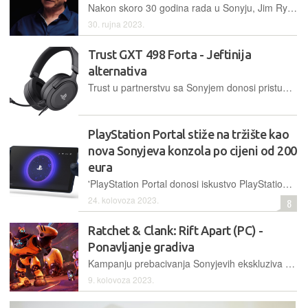
Nakon skoro 30 godina rada u Sonyju, Jim Ryan najavio je da ide u mirovinu. Dužnost privremenog izvršnog direktora preuzet će Hiroki Totoki, Sonyjev šef financija
30. rujna 2023.
Trust GXT 498 Forta - Jeftinija
alternativa
Trust u partnerstvu sa Sonyjem donosi pristupačniju alternativu značajno skupljim licenciranim headsetima za PlayStation, ali uz neke kompromise
PlayStation Portal stiže na tržište kao
nova Sonyjeva konzola po cijeni od 200
eura
'PlayStation Portal donosi iskustvo PlayStationa 5 na dlanu. Uključuje ključne značajke bežičnog kontrolera DualSense, poput prilagodljivih okidača i dodirnih povratnih informacija', navode iz Sonyja
24. kolovoza 2023.
8
Ratchet & Clank: Rift Apart (PC) -
Ponavljanje gradiva
Kampanju prebacivanja Sonyjevih ekskluziva na PC nastavlja Ratchet & Clank: Rift Apart, koji smo izvorno zaigrali prije dvije godine na PlayStationu 5
9. kolovoza 2023.