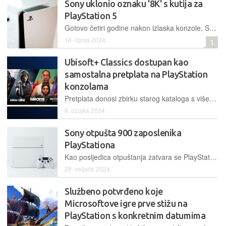
Sony uklonio oznaku '8K' s kutija za
PlayStation 5
Gotovo četiri godine nakon izlaska konzole, Sony je uklonio oznaku '8K' s kutija za Playstation 5. Sada samo ostaju oznake '4K/120' i 'HDR'
10. lipnja 2024.
1
Ubisoft+ Classics dostupan kao
samostalna pretplata na PlayStation
konzolama
Pretplata donosi zbirku starog kataloga s više od 50 igara, unatrag više od desetljeća, uključujući Assassin's Creed Valhalla i Far Cry 6
8. ožujka 2024.
Sony otpušta 900 zaposlenika
PlayStationa
Kao posljedica otpuštanja zatvara se PlayStation London Studio osnovan 2002. godine, a 900 otpuštenih zaposlenika čini oko 8 posto od ukupnog broja zaposlenih na globalnoj razini
28. veljače 2024.
Službeno potvrđeno koje
Microsoftove igre prve stižu na
PlayStation s konkretnim datumima