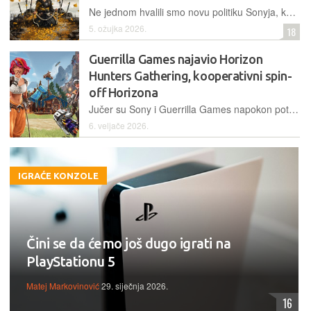
Ne jednom hvalili smo novu politiku Sonyja, koji je prije par godina počeo dovoditi ekskluzivna izdanja za PlayStation na PC, no izgleda da su odlučili promijeniti stav
5. ožujka 2026.
18
Guerrilla Games najavio Horizon
Hunters Gathering, kooperativni spin-
off Horizona
Jučer su Sony i Guerrilla Games napokon potvrdili razvoj igre Horizon Hunters Gathering, koja će od prvog dana biti dostupna na PlayStationu 5 i PC-ju
6. veljače 2026.
IGRAĆE KONZOLE
Čini se da ćemo još dugo igrati na
PlayStationu 5
Matej Markovinović
29. siječnja 2026.
16