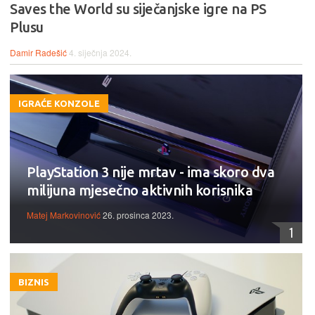
Saves the World su siječanjske igre na PS
Plusu
Damir Radešić
4. siječnja 2024.
IGRAĆE KONZOLE
PlayStation 3 nije mrtav - ima skoro dva
milijuna mjesečno aktivnih korisnika
Matej Markovinović
26. prosinca 2023.
1
BIZNIS