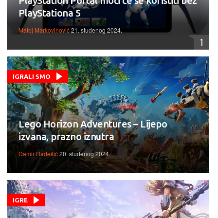
PlayStation Portal moći će se koristiti bez
PlayStationa 5
Matej Markovinović
21. studenog 2024.
1
IGRALI SMO
Lego Horizon Adventures – Lijepo
izvana, prazno iznutra
Damir Radešić
20. studenog 2024.
IGRE