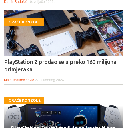
Damir Radešić
10. veljače 2025.
IGRAĆE KONZOLE
PlayStation 2 prodao se u preko 160 milijuna
primjeraka
Matej Markovinović
27. studenog 2024.
IGRAĆE KONZOLE