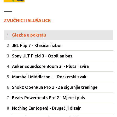
ZVUČNICI I SLUŠALICE
Glazba u pokretu
JBL Flip 7 - Klasičan izbor
Sony ULT Field 3 - Ozbiljan bas
Anker Soundcore Boom 3i - Pluta i svira
Marshall Middleton II - Rockerski zvuk
Shokz OpenRun Pro 2 - Za sigurnije treninge
Beats Powerbeats Pro 2 - Mjere i puls
Nothing Ear (open) - Drugačiji dizajn