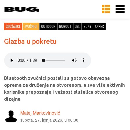
SLUŠALICE
ZVUČNICI
OUTDOOR
BUGOUT
JBL
SONY
ANKER
Glazba u pokretu
Bluetooth zvučnici postali su gotovo obavezna
oprema za druženja na otvorenom, a sve više aktivnih
korisnika prepoznaje i važnost slušalica otvorenog
dizajna
Matej Markovinović
subota, 27. lipnja 2026. u 06:00