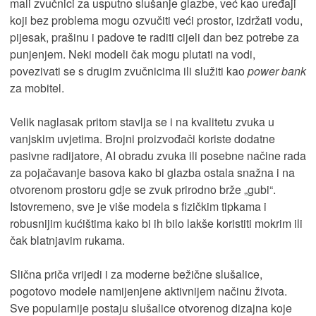
mali zvučnici za usputno slušanje glazbe, već kao uređaji
koji bez problema mogu ozvučiti veći prostor, izdržati vodu,
pijesak, prašinu i padove te raditi cijeli dan bez potrebe za
punjenjem. Neki modeli čak mogu plutati na vodi,
povezivati se s drugim zvučnicima ili služiti kao
power bank
za mobitel.
Velik naglasak pritom stavlja se i na kvalitetu zvuka u
vanjskim uvjetima. Brojni proizvođači koriste dodatne
pasivne radijatore, AI obradu zvuka ili posebne načine rada
za pojačavanje basova kako bi glazba ostala snažna i na
otvorenom prostoru gdje se zvuk prirodno brže „gubi“.
Istovremeno, sve je više modela s fizičkim tipkama i
robusnijim kućištima kako bi ih bilo lakše koristiti mokrim ili
čak blatnjavim rukama.
Slična priča vrijedi i za moderne bežične slušalice,
pogotovo modele namijenjene aktivnijem načinu života.
Sve popularnije postaju slušalice otvorenog dizajna koje