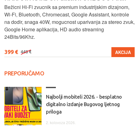
Bežicni Hi-Fi zvucnik sa premium industrijskim dizajnom,
Wi-Fi, Bluetooth, Chromecast, Google Assistant, kontrole
na dodir, snaga 40W, mogucnost uparivanja za stereo zvuk,
Google Home aplikacija, HD audio streaming
24Bits/96Khz.
399 €
AKCIJA
448 €
PREPORUČAMO
Najbolji mobiteli 2026. - besplatno
digitalno izdanje Bugovog ljetnog
priloga
2. kolovoza 2026.