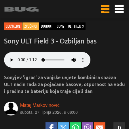
SLUŠALICE
ZVUČNICI
BUGOUT
SONY
ULT FIELD 3
Sony ULT Field 3 - Ozbiljan bas
Sonyjev 'igrač' za vanjske uvjete kombinira snažan
ULT način rada za pojačane basove, otpornost na vodu
i prašinu te bateriju koja traje cijeli dan
Matej Markovinović
subota, 27. lipnja 2026. u 06:00
0