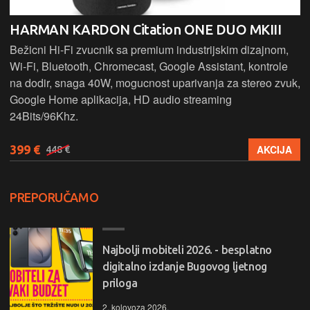
HARMAN KARDON Citation ONE DUO MKIII
Bežicni Hi-Fi zvucnik sa premium industrijskim dizajnom,
Wi-Fi, Bluetooth, Chromecast, Google Assistant, kontrole
na dodir, snaga 40W, mogucnost uparivanja za stereo zvuk,
Google Home aplikacija, HD audio streaming
24Bits/96Khz.
399 €
AKCIJA
448 €
PREPORUČAMO
Najbolji mobiteli 2026. - besplatno
digitalno izdanje Bugovog ljetnog
priloga
2. kolovoza 2026.