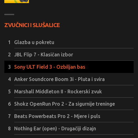
ZVUČNICI I SLUŠALICE
Glazba u pokretu
JBL Flip 7 - Klasičan izbor
Sony ULT Field 3 - Ozbiljan bas
Anker Soundcore Boom 3i - Pluta i svira
Marshall Middleton II - Rockerski zvuk
Shokz OpenRun Pro 2 - Za sigurnije treninge
Beats Powerbeats Pro 2 - Mjere i puls
Nothing Ear (open) - Drugačiji dizajn