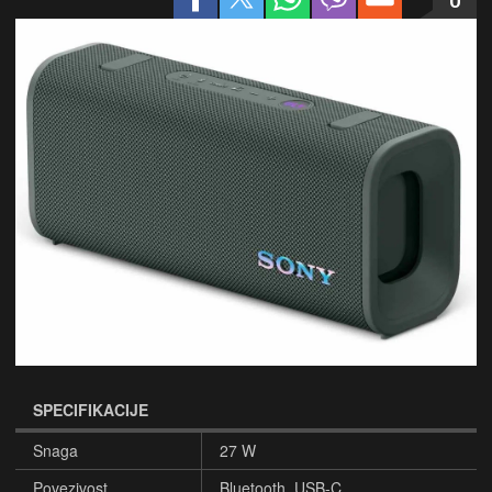
SPECIFIKACIJE
Snaga
27 W
Povezivost
Bluetooth, USB-C