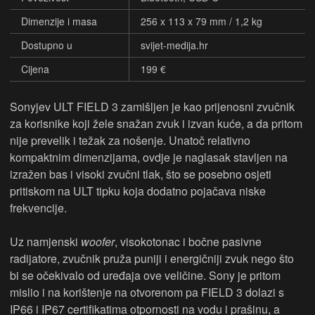
Dimenzije i masa
256 x 113 x 79 mm / 1,2 kg
Dostupno u
svijet-medija.hr
Cijena
199 €
Sonyjev ULT FIELD 3 zamišljen je kao prijenosni zvučnik
za korisnike koji žele snažan zvuk i izvan kuće, a da pritom
nije prevelik i težak za nošenje. Unatoč relativno
kompaktnim dimenzijama, ovdje je naglasak stavljen na
izražen bas i visoki zvučni tlak, što se posebno osjeti
pritiskom na ULT tipku koja dodatno pojačava niske
frekvencije.
Uz namjenski
woofer
, visokotonac i bočne pasivne
radijatore, zvučnik pruža puniji i energičniji zvuk nego što
bi se očekivalo od uređaja ove veličine. Sony je pritom
mislio i na korištenje na otvorenom pa FIELD 3 dolazi s
IP66 i IP67 certifikatima otpornosti na vodu i prašinu, a