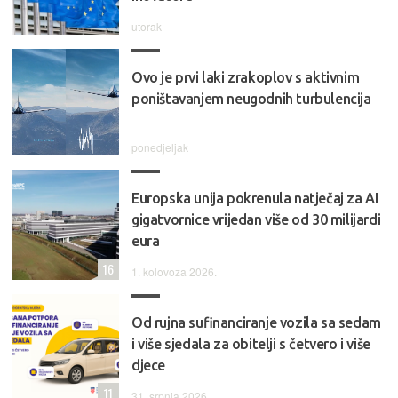
utorak
Ovo je prvi laki zrakoplov s aktivnim
poništavanjem neugodnih turbulencija
ponedjeljak
Europska unija pokrenula natječaj za AI
gigatvornice vrijedan više od 30 milijardi
eura
16
1. kolovoza 2026.
Od rujna sufinanciranje vozila sa sedam
i više sjedala za obitelji s četvero i više
djece
11
31. srpnja 2026.