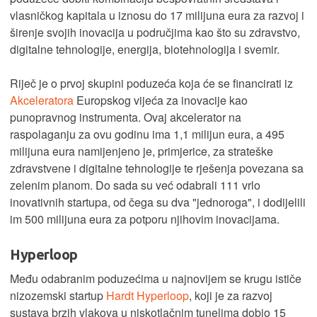
vlasničkog kapitala u iznosu do 17 milijuna eura za razvoj i
širenje svojih inovacija u područjima kao što su zdravstvo,
digitalne tehnologije, energija, biotehnologija i svemir.
Riječ je o prvoj skupini poduzeća koja će se financirati iz
Akceleratora
Europskog vijeća za inovacije kao
punopravnog instrumenta. Ovaj akcelerator na
raspolaganju za ovu godinu ima 1,1 milijun eura, a 495
milijuna eura namijenjeno je, primjerice, za strateške
zdravstvene i digitalne tehnologije te rješenja povezana sa
zelenim planom. Do sada su već odabrali 111 vrlo
inovativnih startupa, od čega su dva "jednoroga", i dodijelili
im 500 milijuna eura za potporu njihovim inovacijama.
Hyperloop
Među odabranim poduzećima u najnovijem se krugu ističe
nizozemski startup
Hardt Hyperloop
, koji je za razvoj
sustava brzih vlakova u niskotlačnim tunelima dobio 15