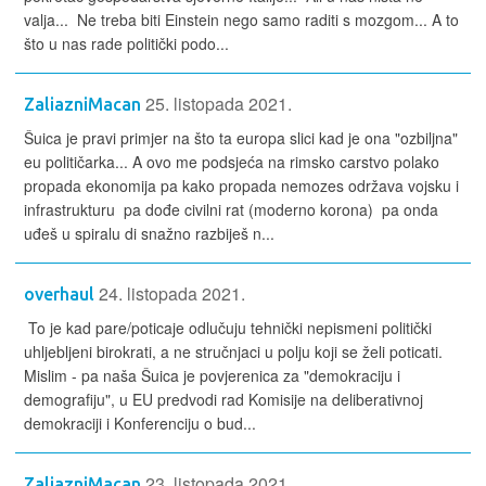
valja... Ne treba biti Einstein nego samo raditi s mozgom... A to
što u nas rade politički podo...
25. listopada 2021.
ZaliazniMacan
Šuica je pravi primjer na što ta europa slici kad je ona "ozbiljna"
eu političarka... A ovo me podsjeća na rimsko carstvo polako
propada ekonomija pa kako propada nemozes održava vojsku i
infrastrukturu pa dođe civilni rat (moderno korona) pa onda
uđeš u spiralu di snažno razbiješ n...
24. listopada 2021.
overhaul
To je kad pare/poticaje odlučuju tehnički nepismeni politički
uhljebljeni birokrati, a ne stručnjaci u polju koji se želi poticati.
Mislim - pa naša Šuica je povjerenica za "demokraciju i
demografiju", u EU predvodi rad Komisije na deliberativnoj
demokraciji i Konferenciju o bud...
23. listopada 2021.
ZaliazniMacan