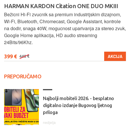
HARMAN KARDON Citation ONE DUO MKIII
Bežicni Hi-Fi zvucnik sa premium industrijskim dizajnom,
Wi-Fi, Bluetooth, Chromecast, Google Assistant, kontrole
na dodir, snaga 40W, mogucnost uparivanja za stereo zvuk,
Google Home aplikacija, HD audio streaming
24Bits/96Khz.
399 €
AKCIJA
448 €
PREPORUČAMO
Najbolji mobiteli 2026. - besplatno
digitalno izdanje Bugovog ljetnog
priloga
nedjelja