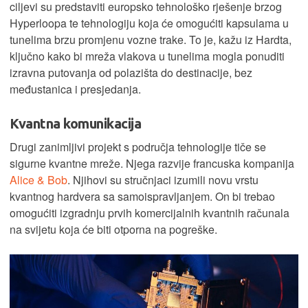
ciljevi su predstaviti europsko tehnološko rješenje brzog
Hyperloopa te tehnologiju koja će omogućiti kapsulama u
tunelima brzu promjenu vozne trake. To je, kažu iz Hardta,
ključno kako bi mreža vlakova u tunelima mogla ponuditi
izravna putovanja od polazišta do destinacije, bez
međustanica i presjedanja.
Kvantna komunikacija
Drugi zanimljivi projekt s područja tehnologije tiče se
sigurne kvantne mreže. Njega razvije francuska kompanija
Alice & Bob
. Njihovi su stručnjaci izumili novu vrstu
kvantnog hardvera sa samoispravljanjem. On bi trebao
omogućiti izgradnju prvih komercijalnih kvantnih računala
na svijetu koja će biti otporna na pogreške.