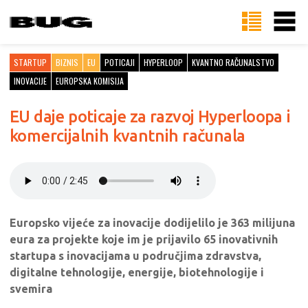
STARTUP
BIZNIS
EU
POTICAJI
HYPERLOOP
KVANTNO RAČUNALSTVO
INOVACIJE
EUROPSKA KOMISIJA
EU daje poticaje za razvoj Hyperloopa i
komercijalnih kvantnih računala
Europsko vijeće za inovacije dodijelilo je 363 milijuna
eura za projekte koje im je prijavilo 65 inovativnih
startupa s inovacijama u područjima zdravstva,
digitalne tehnologije, energije, biotehnologije i
svemira