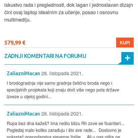
iskustvo rada i preglednosti, dok lagan i jednostavan dizajn
čini ovaj laptop idealnim za učenje, posao i osnovnu
multimediju.
579,99 €
KUPI
ZADNJI KOMENTARI NA FORUMU
28. listopada 2021.
ZaliazniMacan
I brodogradnja nije samo gradnja čelično broda nego i
specijalnih projekata koji znaju doći više nego pola države
izveze u cijeloj godini...
28. listopada 2021.
ZaliazniMacan
Rupa bez dna kažeš? Ima nešto blizu Rh zove se ficantieri...
Pogledaj malo koliko zarađuju i što sve rade... Doslovno je
pokretač gospodarstva sjeverne Italije... Ali u nas ništa ne