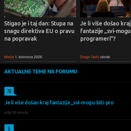
Stigao je i taj dan: Stupa na
Je li više došao kraj
snagu direktiva EU o pravu
fantazije „svi-mogu-
na popravak
programeri“?
Mreža
1. kolovoza 2026.
Drago Galić
utorak
AKTUALNE TEME NA FORUMU
76
Je li više došao kraj fantazije „svi-mogu-biti-pro
prije 39 minuta
5