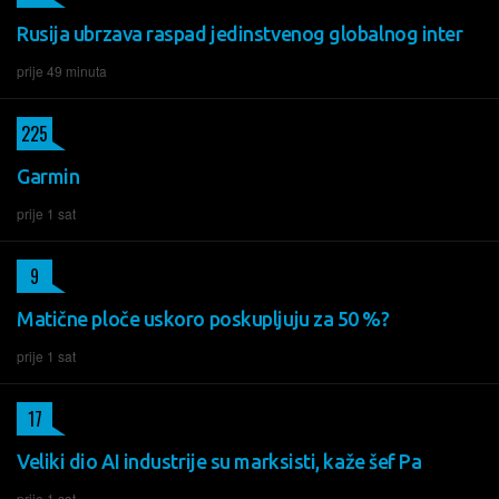
Rusija ubrzava raspad jedinstvenog globalnog inter
prije 49 minuta
225
Garmin
prije 1 sat
9
Matične ploče uskoro poskupljuju za 50 %?
prije 1 sat
17
Veliki dio AI industrije su marksisti, kaže šef Pa
prije 1 sat