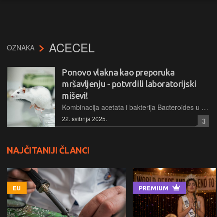
ACECEL
OZNAKA
Ponovo vlakna kao preporuka
mršavljenju - potvrdili laboratorijski
miševi!
Kombinacija acetata i bakterija Bacteroides u crijevima pomaže miševima sagorijevati masnoće umjesto ugljikohidrata, oponašajući učinke keto dijete i smanjujući jetrenu i tjelesnu masnoću, a bez pribjegavanja keto dijeti
22. svibnja 2025.
3
NAJČITANIJI ČLANCI
EU
PREMIUM