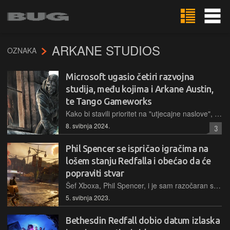
ARKANE STUDIOS
OZNAKA
Microsoft ugasio četiri razvojna
studija, među kojima i Arkane Austin,
te Tango Gameworks
Kako bi stavili prioritet na "utjecajne naslove", Microsoftov ogranak Xbox je zatvorio timove Arkane Austin, Tango Gameworks, Alpha Dog Games i Roundhouse Games
8. svibnja 2024.
3
Phil Spencer se ispričao igračima na
lošem stanju Redfalla i obećao da će
popraviti stvar
Šef Xboxa, Phil Spencer, i je sam razočaran stadijem u kojem se Redfall našao na tržištu, no smatra da odgoda ne bi riješila probleme
5. svibnja 2023.
Bethesdin Redfall dobio datum izlaska