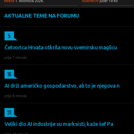
Mreža
1. kolovoza 2026.
Autonet.hr
jučer 19:45
AKTUALNE TEME NA FORUMU
5
Četvorica Hrvata otkrila novu svemirsku maglicu
prije 7 minuta
16
AI drži američko gospodarstvo, ali to je njegova n
prije 8 minuta
31
Veliki dio AI industrije su marksisti, kaže šef Pa
prije 15 minuta