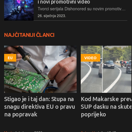
i novi promotivni video
Tvorci serijala Dishonored su novim promotivnim video potvrdili ranija šuškanja o svibnju kao mjesecu objave njihovog novog projekta Redfall u kojem se bavimo napucavanjem vampira
26. siječnja 2023.
NAJČITANIJI ČLANCI
EU
VIDEO
Stigao je i taj dan: Stupa na
Kod Makarske prev
snagu direktiva EU o pravu
SUP dasku na skute
na popravak
poprijeko