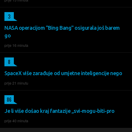
3
NASA operacijom "Bing Bang" osigurala još barem
go
prije 16 minuta
8
SpaceX više zarađuje od umjetne inteligencije nego
prije 21 minutu
86
Je li više došao kraj fantazije „svi-mogu-biti-pro
prije 40 minuta