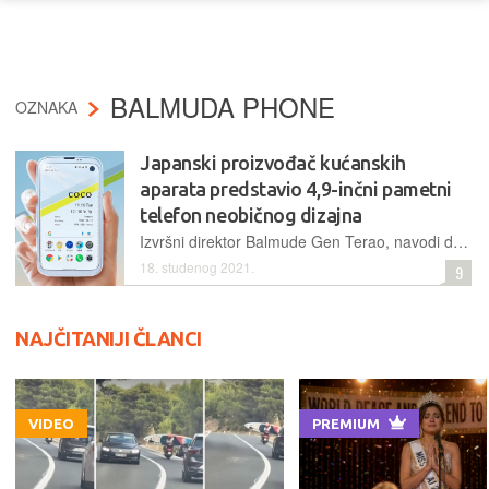
BALMUDA PHONE
OZNAKA
Japanski proizvođač kućanskih
aparata predstavio 4,9-inčni pametni
telefon neobičnog dizajna
Izvršni direktor Balmude Gen Terao, navodi da su pametni telefoni u posljednje vrijeme postali preveliki, što ga je potaknulo da tvrtka izradi uređaj kompaktnih dimenzija
18. studenog 2021.
9
NAJČITANIJI ČLANCI
VIDEO
PREMIUM