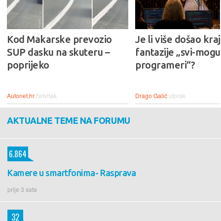
Kod Makarske prevozio
Je li više došao kraj
SUP dasku na skuteru –
fantazije „svi-mogu-
poprijeko
programeri“?
Autonet.hr
četvrtak
Drago Galić
utorak
AKTUALNE TEME NA FORUMU
6.864
Kamere u smartfonima- Rasprava
prije 3 sata
32