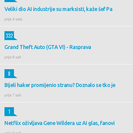
Veliki dio AI industrije su marksisti, kaže šef Pa
prije 4 sata
332
Grand Theft Auto (GTA VI) - Rasprava
prije 6 sati
8
Bijeli haker promijenio stranu? Doznalo se tko je
prije 7 sati
1
Netflix oživljava Gene Wildera uz AI glas, fanovi
prije 8 sati