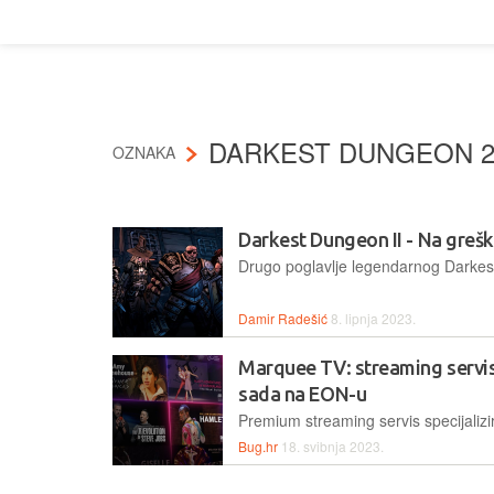
DARKEST DUNGEON 
OZNAKA
Darkest Dungeon II - Na greš
Damir Radešić
8. lipnja 2023.
Marquee TV: streaming servis
sada na EON-u
Bug.hr
18. svibnja 2023.