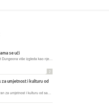
2
kama se uči
Drugo poglavlje legendarnog Darkest Dungeona više izgleda kao njegova nadograđena inačica nego kao punokrvni nasljednik, što ga ni u kojem slučaju ne čini manje vrijednim
2
 za umjetnost i kulturu od
Premium streaming servis specijaliziran za umjetnost i kulturu od sada se može gledati u EON Video klubu, u sklopu Telemachove televizijske usluge