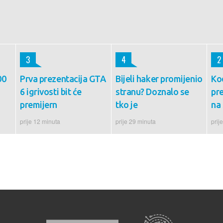
3
4
2
00
Prva prezentacija GTA
Bijeli haker promijenio
Ko
6 igrivosti bit će
stranu? Doznalo se
pr
premijern
tko je
na 
prije 12 minuta
prije 29 minuta
prij