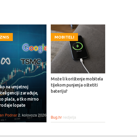
IZNIS
MOBITELI
Može li korištenje mobitela
tijekom punjenja oštetiti
ko na umjetnoj
bateriju?
nteligenciji zarađuje,
ko plaća, a tko mirno
rodaje lopate
van Podnar
2. kolovoza 2026.
Bug.hr
nedjelja