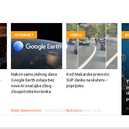
INTERNET
VIDEO
B
Nakon samo jednog dana
Kod Makarske prevozio
-
Google Earth ostaje bez
SUP dasku na skuteru –
T
nove AI značajke zbog -
poprijeko
i
zloupotrebe korisnika
t
p
I
Matej Markovinović
1. kolovoza 2026.
Autonet.hr
jučer 19:45