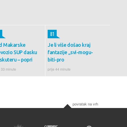
81
d Makarske
Je li više došao kraj
evozio SUP dasku
fantazije „svi-mogu-
skuteru – popri
biti-pro
e 33 minute
prije 44 minute
povratak na vrh