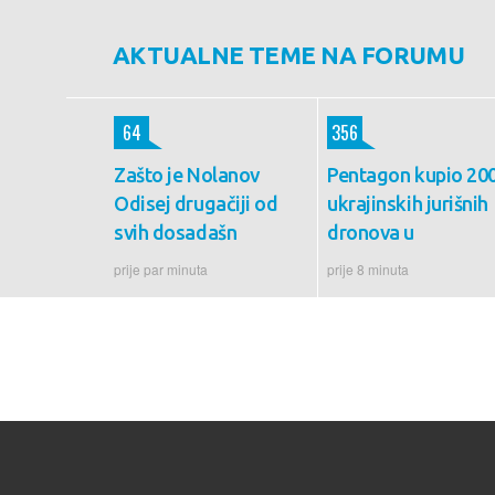
AKTUALNE TEME NA FORUMU
64
356
Zašto je Nolanov
Pentagon kupio 20
Odisej drugačiji od
ukrajinskih jurišnih
svih dosadašn
dronova u
prije par minuta
prije 8 minuta