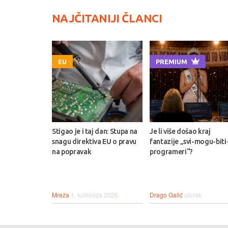
NAJČITANIJI ČLANCI
EU
PREMIUM
Stigao je i taj dan: Stupa na
Je li više došao kraj
snagu direktiva EU o pravu
fantazije „svi-mogu-biti
na popravak
programeri“?
Mreža
1. kolovoza 2026.
Drago Galić
utorak