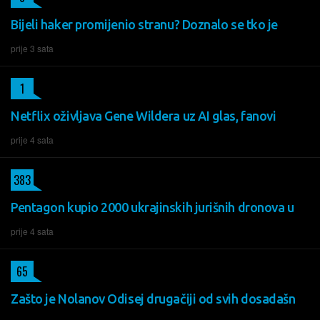
Bijeli haker promijenio stranu? Doznalo se tko je
prije 3 sata
1
Netflix oživljava Gene Wildera uz AI glas, fanovi
prije 4 sata
383
Pentagon kupio 2000 ukrajinskih jurišnih dronova u
prije 4 sata
65
Zašto je Nolanov Odisej drugačiji od svih dosadašn