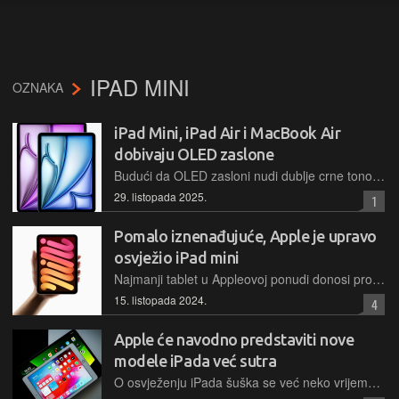
IPAD MINI
OZNAKA
iPad Mini, iPad Air i MacBook Air
dobivaju OLED zaslone
Budući da OLED zasloni nudi dublje crne tonove, veći kontrast i manju potrošnju energije u odnosu na LCD, korisnici budućih modela iPad Aira, Minija i MacBook Aira mogu očekivati osjetno bolji prikaz
29. listopada 2025.
1
Pomalo iznenađujuće, Apple je upravo
osvježio iPad mini
Najmanji tablet u Appleovoj ponudi donosi procesor A17 Pro, podršku za Apple Pencil Pro te je kao takav spreman za rad s njihovom verzijom AI-ja, Apple Inteligenceom. Dolazi i u dvije nove boje
15. listopada 2024.
4
Apple će navodno predstaviti nove
modele iPada već sutra
O osvježenju iPada šuška se već neko vrijeme, a sada se pak tvrdi da će oni ugledati svjetlo dana već sutra