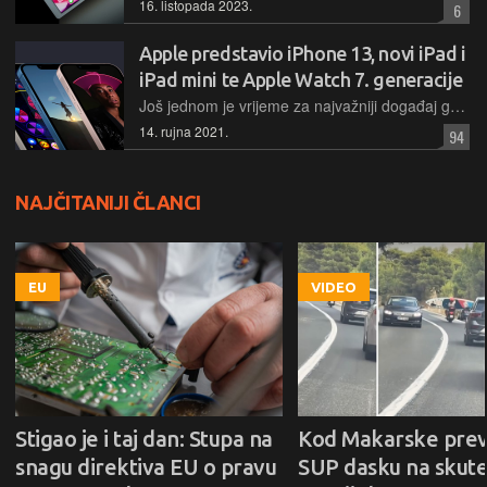
16. listopada 2023.
6
Apple predstavio iPhone 13, novi iPad i
iPad mini te Apple Watch 7. generacije
Još jednom je vrijeme za najvažniji događaj godine u svijetu mobitela, onaj na kojem se predstavlja nova generacija najpopularnijeg mobitela na tržištu – Appleovog iPhonea, ovoga puta serije 13
14. rujna 2021.
94
NAJČITANIJI ČLANCI
EU
VIDEO
Stigao je i taj dan: Stupa na
Kod Makarske prev
snagu direktiva EU o pravu
SUP dasku na skute