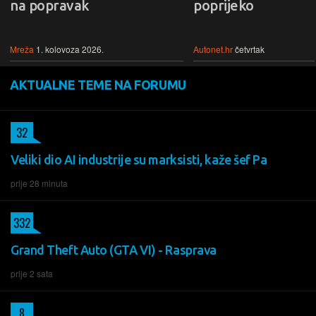
na popravak
poprijeko
Mreža
1. kolovoza 2026.
Autonet.hr
četvrtak
AKTUALNE TEME NA FORUMU
32
Veliki dio AI industrije su marksisti, kaže šef Pa
prije 28 minuta
332
Grand Theft Auto (GTA VI) - Rasprava
prije 2 sata
8