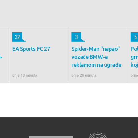
32
3
5
EA Sports FC 27
Spider-Man "napao"
Pol
u-
vozače BMW-a
gr
reklamom na ugrađe
koj
prije 13 minuta
prije 26 minuta
prij