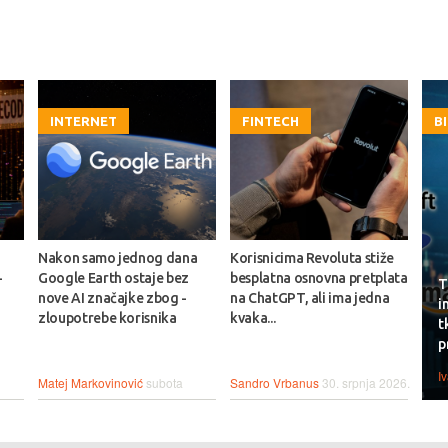
INTERNET
FINTECH
B
Nakon samo jednog dana
Korisnicima Revoluta stiže
-
Google Earth ostaje bez
besplatna osnovna pretplata
T
nove AI značajke zbog -
na ChatGPT, ali ima jedna
i
zloupotrebe korisnika
kvaka...
t
p
I
Matej Markovinović
subota
Sandro Vrbanus
30. srpnja 2026.