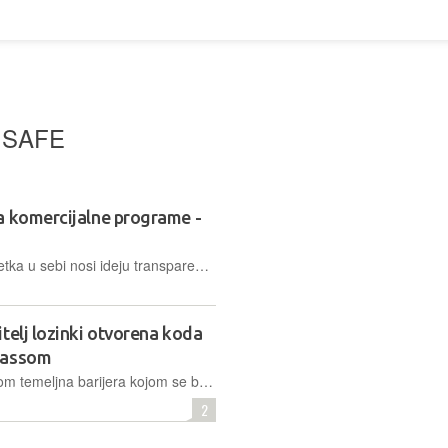
 SAFE
a komercijalne programe -
Pojam otvorena kôda od samog početka u sebi nosi ideju transparentnosti i suradnje u području razvoja softvera s naglašenom slobodom, a suvremena softverska i brojna druga rješenja danas je nemoguće zamisliti bez otvorena kôda. Naime, čak se i vlasnički softver nerijetko oslanja na rješenja otvorena kôda, bilo da je riječ o čitavom sustavu, bilo samo o individualnoj biblioteci, dok je istodobno dostupan i punokrvni softver otvorena kôda koji može ozbiljno parirati, a dobrim dijelom i zamijeniti dobro poznati komercijalni softver. Ovo je tema koja je posvećena upravo tome…
telj lozinki otvorena koda
Passom
Kako su lozinke još uvijek većim djelom temeljna barijera kojom se brane važni podaci od neovlaštena pristupa, tako je i dalje iznimno važno koristiti složene lozinke i redovito ih mijenjati. Upravo u tome pomažu upravitelji lozinkama kao što je ovaj…
2