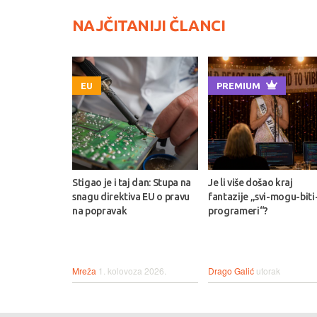
NAJČITANIJI ČLANCI
EU
PREMIUM
Stigao je i taj dan: Stupa na
Je li više došao kraj
snagu direktiva EU o pravu
fantazije „svi-mogu-biti
na popravak
programeri“?
Mreža
1. kolovoza 2026.
Drago Galić
utorak