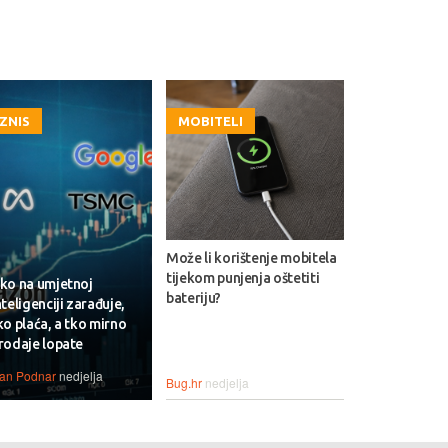
IZNIS
MOBITELI
Može li korištenje mobitela
tijekom punjenja oštetiti
ko na umjetnoj
bateriju?
nteligenciji zarađuje,
ko plaća, a tko mirno
rodaje lopate
van Podnar
nedjelja
Bug.hr
nedjelja