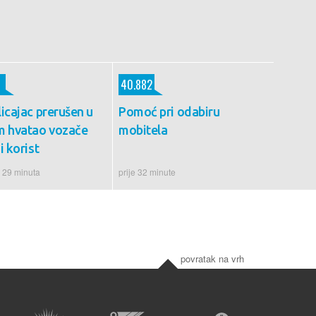
40.882
icajac prerušen u
Pomoć pri odabiru
m hvatao vozače
mobitela
i korist
e 29 minuta
prije 32 minute
povratak na vrh