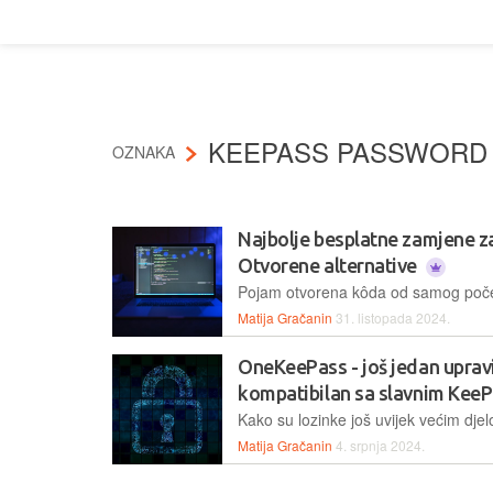
KEEPASS PASSWORD
OZNAKA
Najbolje besplatne zamjene z
Otvorene alternative
Matija Gračanin
31. listopada 2024.
OneKeePass - još jedan upravi
kompatibilan sa slavnim Kee
Matija Gračanin
4. srpnja 2024.