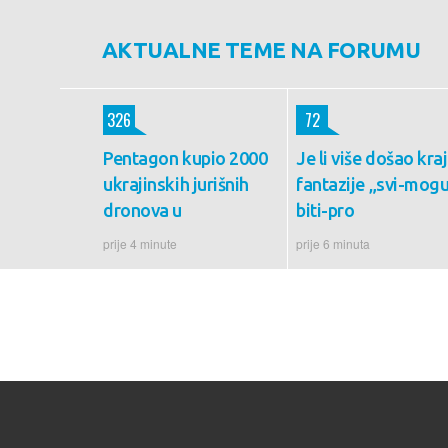
AKTUALNE TEME NA FORUMU
326
72
Pentagon kupio 2000
Je li više došao kraj
ukrajinskih jurišnih
fantazije „svi-mog
dronova u
biti-pro
prije 4 minute
prije 6 minuta