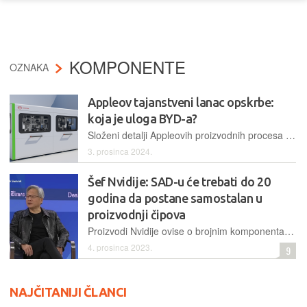
KOMPONENTE
OZNAKA
Appleov tajanstveni lanac opskrbe:
koja je uloga BYD-a?
Složeni detalji Appleovih proizvodnih procesa često ostaju obavijeni velom tajne. Nedavna otkrića bacila su svjetlo na neočekivanog igrača u Appleovom lancu opskrbe: BYD, najvećeg kineskog proizvođača električnih vozila...
3. prosinca 2024.
Šef Nvidije: SAD-u će trebati do 20
godina da postane samostalan u
proizvodnji čipova
Proizvodi Nvidije ovise o brojnim komponentama koje dolaze iz različitih dijelova svijeta, a izvršni direktor te tvrtke, Jensen Huang, smatra kako se one neće proizvoditi tako skoro u SAD-u
4. prosinca 2023.
9
NAJČITANIJI ČLANCI