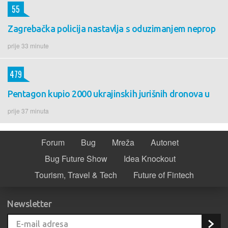
55
Zagrebačka policija nastavlja s oduzimanjem neprop
prije 33 minute
479
Pentagon kupio 2000 ukrajinskih jurišnih dronova u
prije 37 minuta
Forum
Bug
Mreža
Autonet
Bug Future Show
Idea Knockout
Tourism, Travel & Tech
Future of Fintech
Newsletter