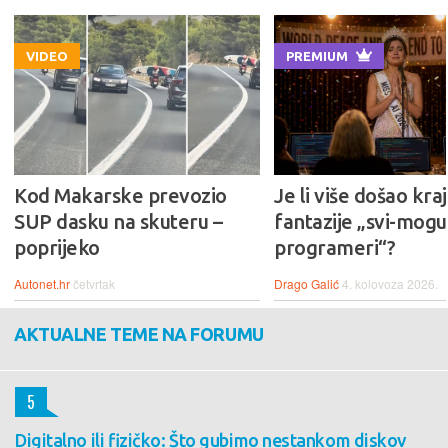
VIDEO
PREMIUM
Kod Makarske prevozio
Je li više došao kraj
SUP dasku na skuteru –
fantazije „svi-mogu-
poprijeko
programeri“?
Autonet.hr
četvrtak
Drago Galić
4. kolovoza 2026.
AKTUALNE TEME NA FORUMU
5
Digitalno ili fizičko: Što gubimo nestankom diskov