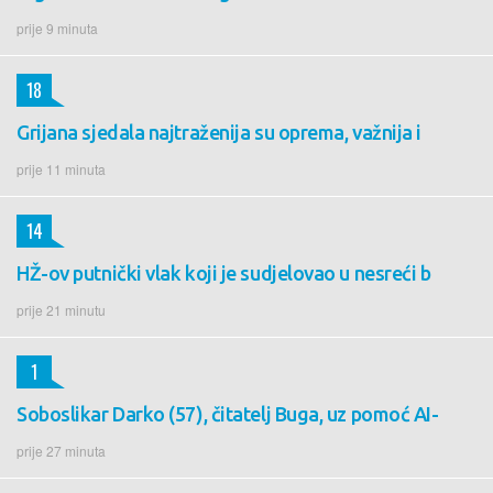
prije 9 minuta
18
Grijana sjedala najtraženija su oprema, važnija i
prije 11 minuta
14
HŽ-ov putnički vlak koji je sudjelovao u nesreći b
prije 21 minutu
1
Soboslikar Darko (57), čitatelj Buga, uz pomoć AI-
prije 27 minuta