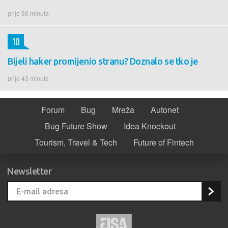
prije 30 minuta
10
Bijeli haker promijenio stranu? Doznalo se tko je
prije 43 minute
Forum
Bug
Mreža
Autonet
Bug Future Show
Idea Knockout
Tourism, Travel & Tech
Future of Fintech
Newsletter