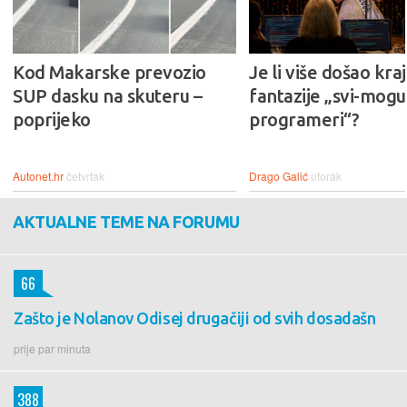
Kod Makarske prevozio
Je li više došao kraj
SUP dasku na skuteru –
fantazije „svi-mogu-
poprijeko
programeri“?
Autonet.hr
četvrtak
Drago Galić
utorak
AKTUALNE TEME NA FORUMU
66
Zašto je Nolanov Odisej drugačiji od svih dosadašn
prije par minuta
388