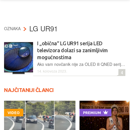
LG UR91
OZNAKA
I „obična“ LG UR91 serija LED
televizora dolazi sa zanimljivim
mogućnostima
Ako vam novčanik nije za OLED ili QNED serije, LG ima i obične LED modele, pa za ispod 800 eura možete dobiti 65'' televizor s WebOS sučeljem, high-end procesorom i solidnim opcijama
14. kolovoza 2023.
4
NAJČITANIJI ČLANCI
VIDEO
PREMIUM