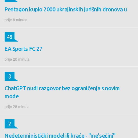
Pentagon kupio 2000 ukrajinskih jurišnih dronova u
prije 8 minuta
49
EA Sports FC 27
prije 20 minuta
3
ChatGPT nudi razgovor bez ograničenja s novim
mode
prije 28 minuta
2
Nedeterministički model ili kraće - "me'sečini"