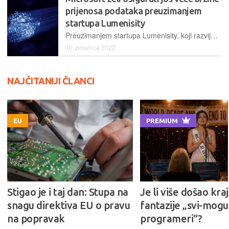
prijenosa podataka preuzimanjem
startupa Lumenisity
Preuzimanjem startupa Lumenisity, koji razvija brze kabele za prijenos podataka, Microsoft želi proširiti sposobnost da dodatno optimizira svoju globalnu infrastrukturu u oblaku
10. prosinca 2022.
NAJČITANIJI ČLANCI
EU
PREMIUM
Stigao je i taj dan: Stupa na
Je li više došao kraj
snagu direktiva EU o pravu
fantazije „svi-mogu-
na popravak
programeri“?