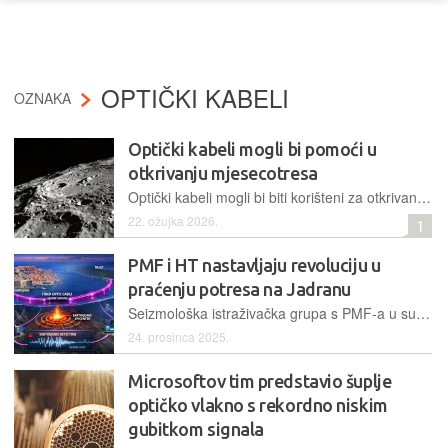
OPTIČKI KABELI
OZNAKA
Optički kabeli mogli bi pomoći u
otkrivanju mjesecotresa
Optički kabeli mogli bi biti korišteni za otkrivanje potresa na Mjesecu, nudeći jednostavniji način prikupljanja seizmičkih podataka za podršku budućim misijama
22. ožujka 2026.
1
PMF i HT nastavljaju revoluciju u
praćenju potresa na Jadranu
Seizmološka istraživačka grupa s PMF-a u suradnji s Hrvatskim telekomom i Dubrovačko-neretvanskoj županiji uspjela je dovršiti mini revoluciju u praćenju potresa na području južnog Jadrana
24. prosinca 2025.
Microsoftov tim predstavio šuplje
optičko vlakno s rekordno niskim
gubitkom signala