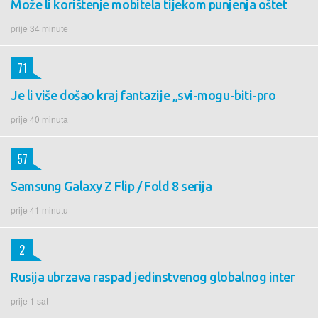
Može li korištenje mobitela tijekom punjenja oštet
prije 34 minute
71
Je li više došao kraj fantazije „svi-mogu-biti-pro
prije 40 minuta
57
Samsung Galaxy Z Flip / Fold 8 serija
prije 41 minutu
2
Rusija ubrzava raspad jedinstvenog globalnog inter
prije 1 sat