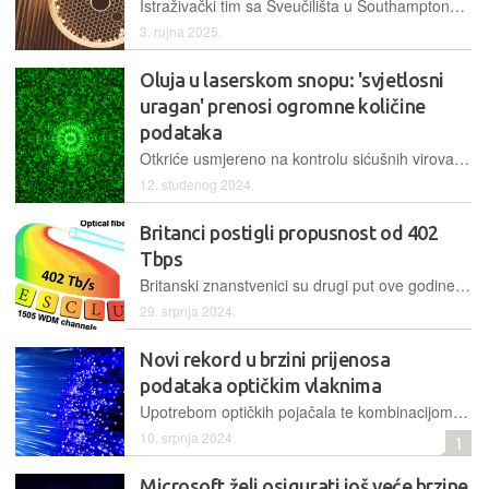
Istraživački tim sa Sveučilišta u Southamptonu, ali pod okriljem Microsofta, objavio je rad o novom dizajnu optičkog kabela koji omogućuje brži prijenos podataka uz znatno manje slabljenje signala
3. rujna 2025.
Oluja u laserskom snopu: 'svjetlosni
uragan' prenosi ogromne količine
podataka
Otkriće usmjereno na kontrolu sićušnih virova svjetlosti i elektromagnetskih polja moglo bi revolucionirati količinu informacija koje možemo isporučiti putem kabela
12. studenog 2024.
Britanci postigli propusnost od 402
Tbps
Britanski znanstvenici su drugi put ove godine oborili svjetski rekord; nova optička veza radi 1,6 milijuna puta brže od kućne širokopojasne veze
29. srpnja 2024.
Novi rekord u brzini prijenosa
podataka optičkim vlaknima
Upotrebom optičkih pojačala te kombinacijom visokofrekventnih pojaseva valnih duljina omogućena je brzina prijenosa od 402 terabita u sekundi, a glavna prednost je mogućnost korištenja postojećih komercijalnih optičkih kablova na zemlji i dnu oceana
10. srpnja 2024.
1
Microsoft želi osigurati još veće brzine